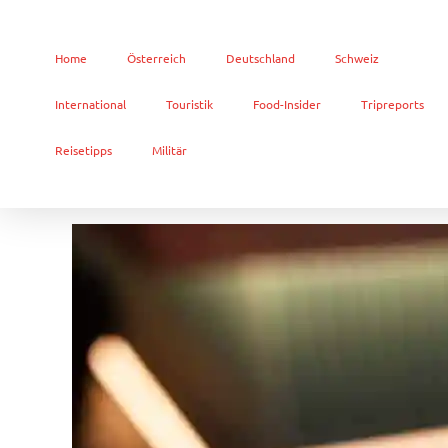
Home
Österreich
Deutschland
Schweiz
International
Touristik
Food-Insider
Tripreports
Reisetipps
Militär