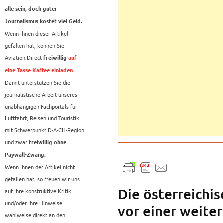
alle sein, doch guter
Journalismus kostet viel Geld.
Wenn Ihnen dieser Artikel
gefallen hat, können Sie
Aviation.Direct
freiwillig
auf
.
eine Tasse Kaffee einladen
Damit unterstützen Sie die
journalistische Arbeit unseres
unabhängigen Fachportals für
Luftfahrt, Reisen und Touristik
mit Schwerpunkt D-A-CH-Region
und zwar
freiwillig ohne
Paywall-Zwang.
Wenn Ihnen der Artikel nicht
gefallen hat, so freuen wir uns
Die österreichi
auf Ihre konstruktive Kritik
und/oder Ihre Hinweise
vor einer weiter
wahlweise direkt an den