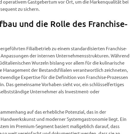
nd operativem Gastgebertum vor Ort, um die Markenqualität bei
sequent zu sichern.
fbau und die Rolle des Franchise-
rgeführten Filialbetrieb zu einem standardisierten Franchise-
de Anpassungen der internen Unternehmensstrukturen. Während
üditalienischen Wurzeln bislang vor allem für die kulinarische
ve Management der Bestandsfilialen verantwortlich zeichneten,
twendige Expertise für die Definition von Franchise-Prozessen
in. Das gemeinsame Vorhaben sieht vor, ein schlüsselfertiges
 selbstständige Unternehmer als Investment- oder
sammenhang auf das erhebliche Potenzial, das in der
er Handwerkskunst und moderner Systemgastronomie liegt. Ein
stem im Premium-Segment basiert maßgeblich darauf, dass
 so weit vereinfacht und dokumentiert werden, dass sie an