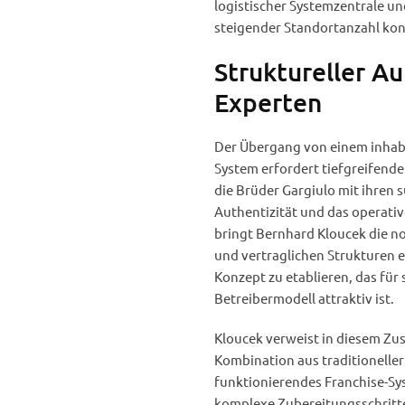
logistischer Systemzentrale u
steigender Standortanzahl kon
Struktureller Au
Experten
Der Übergang von einem inhabe
System erfordert tiefgreifen
die Brüder Gargiulo mit ihren s
Authentizität und das operati
bringt Bernhard Kloucek die no
und vertraglichen Strukturen e
Konzept zu etablieren, das für
Betreibermodell attraktiv ist.
Kloucek verweist in diesem Zu
Kombination aus traditionell
funktionierendes Franchise-Sy
komplexe Zubereitungsschritte