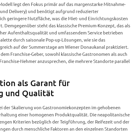
s Modell legt den Fokus primär auf das margenstarke Mitnahme-
 und Delivery) und benötigt aufgrund reduzierter
lich geringere Nutzfläche, was die Miet- und Einrichtungskosten
t. Demgegenüber steht das klassische Premium-Konzept, das als
oher Aufenthaltsqualität und umfassendem Service betrieben
alette durch saisonale Pop-up-Lösungen, wie sie das
greich auf der Summerstage am Wiener Donaukanal praktiziert.
es dem Franchise-Geber, sowohl klassische Gastronomen als auch
-Franchise-Nehmer anzusprechen, die mehrere Standorte parallel
ion als Garant für
g und Qualität
ei der Skalierung von Gastronomiekonzepten im gehobenen
erhaltung einer homogenen Produktqualität. Die neapolitanische
trengen Kriterien bezüglich der Teigführung, der Reifezeit und der
gen durch menschliche Faktoren an den einzelnen Standorten