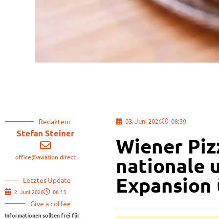
Redakteur
03. Juni 2026
08:39
Stefan Steiner
Wiener Piz
office@aviation.direct
nationale 
Expansion 
Letztes Update
2. Juni 2026
06:13
Give a coffee
Informationen sollten frei für