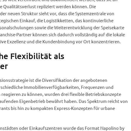
 Qualitätsverlust repliziert werden können. Die
er neuen Struktur sieht vor, dass die Systemzentrale von
egischen Einkauf, die Logistikketten, das kontinuierliche
sonalschulungen sowie die Weiterentwicklung der Speisekarte
nchise-Partner können sich dadurch vollständig auf die lokale
tive Exzellenz und die Kundenbindung vor Ort konzentrieren.
e Flexibilität als
er
sionsstrategie ist die Diversifikation der angebotenen
rschiedliche Immobilienverfügbarkeiten, Frequenzen und
reagieren zu können, wurden drei flexible Betriebskonzepte
m laufenden Eigenbetrieb bewährt haben. Das Spektrum reicht von
rants bis hin zu kompakten Express-Konzepten für urbane
enstädten oder Einkaufszentren wurde das Format Napolino by