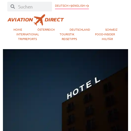
DEUTSCH »
ENGLISH »
HOME
ÖSTERREICH
DEUTSCHLAND
SCHWEIZ
INTERNATIONAL
TOURISTIK
FOOD-INSIDER
TRIPREPORTS
REISETIPPS
MILITÄR