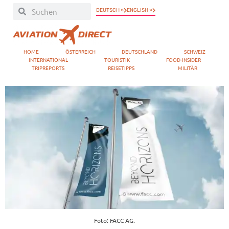
DEUTSCH »
ENGLISH »
HOME
ÖSTERREICH
DEUTSCHLAND
SCHWEIZ
INTERNATIONAL
TOURISTIK
FOOD-INSIDER
TRIPREPORTS
REISETIPPS
MILITÄR
Foto: FACC AG.