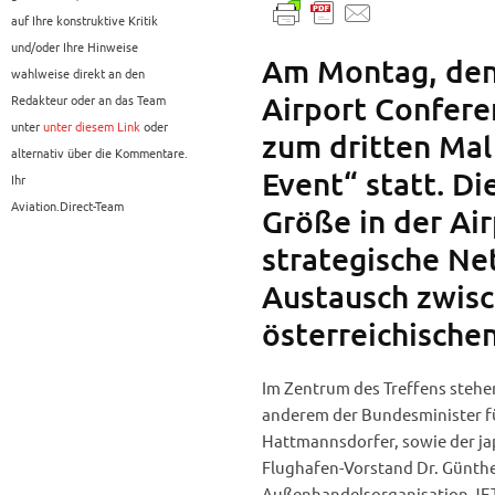
auf Ihre konstruktive Kritik
und/oder Ihre Hinweise
Am Montag, den 
wahlweise direkt an den
Airport Confere
Redakteur oder an das Team
unter
unter diesem Link
oder
zum dritten Mal
alternativ über die Kommentare.
Event“ statt. Di
Ihr
Aviation.Direct-Team
Größe in der Air
strategische Ne
Austausch zwisc
österreichischen
Im Zentrum des Treffens stehe
anderem der Bundesminister fü
Hattmannsdorfer, sowie der ja
Flughafen-Vorstand Dr. Günthe
Außenhandelsorganisation JET