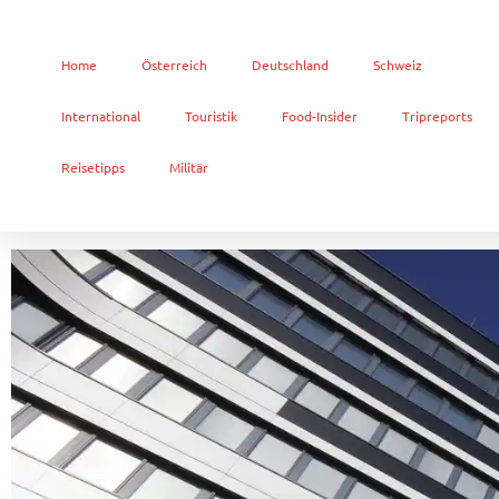
Home
Österreich
Deutschland
Schweiz
International
Touristik
Food-Insider
Tripreports
Reisetipps
Militär