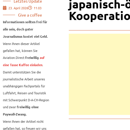
japanisch-
Letztes Update
23. April 2026
11:03
Kooperati
Give a coffee
Informationen sollten frei für
alle sein, doch guter
Journalismus kostet viel Geld.
Wenn Ihnen dieser Artikel
gefallen hat, können Sie
Aviation.Direct
freiwillig
auf
.
eine Tasse Kaffee einladen
Damit unterstützen Sie die
journalistische Arbeit unseres
unabhängigen Fachportals für
Luftfahrt, Reisen und Touristik
mit Schwerpunkt D-A-CH-Region
und zwar
freiwillig ohne
Paywall-Zwang.
Wenn Ihnen der Artikel nicht
gefallen hat, so freuen wir uns