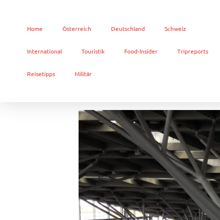
Home
Österreich
Deutschland
Schweiz
International
Touristik
Food-Insider
Tripreports
Reisetipps
Militär