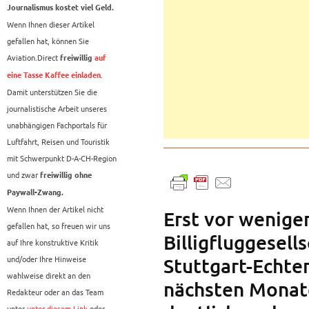
Journalismus kostet viel Geld.
Wenn Ihnen dieser Artikel
gefallen hat, können Sie
Aviation.Direct
freiwillig
auf
.
eine Tasse Kaffee einladen
Damit unterstützen Sie die
journalistische Arbeit unseres
unabhängigen Fachportals für
Luftfahrt, Reisen und Touristik
mit Schwerpunkt D-A-CH-Region
und zwar
freiwillig ohne
Paywall-Zwang.
Wenn Ihnen der Artikel nicht
Erst vor wenige
gefallen hat, so freuen wir uns
Billigfluggesell
auf Ihre konstruktive Kritik
und/oder Ihre Hinweise
Stuttgart-Echte
wahlweise direkt an den
nächsten Monate
Redakteur oder an das Team
unter
unter diesem Link
oder