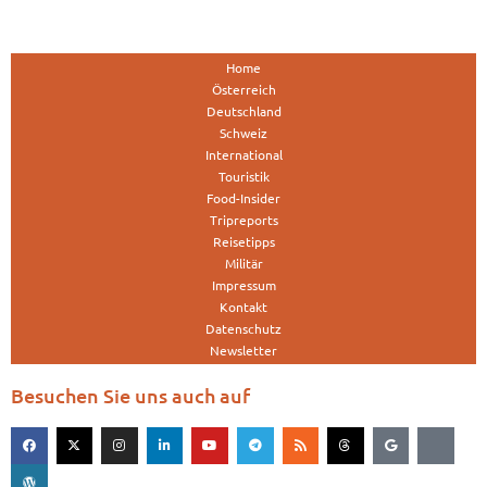
Home
Österreich
Deutschland
Schweiz
International
Touristik
Food-Insider
Tripreports
Reisetipps
Militär
Impressum
Kontakt
Datenschutz
Newsletter
Besuchen Sie uns auch auf