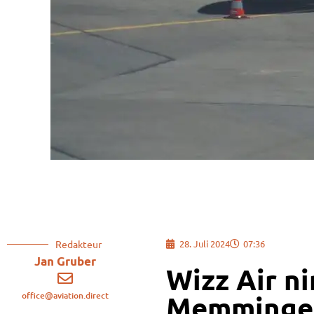
Redakteur
28. Juli 2024
07:36
Jan Gruber
Wizz Air n
office@aviation.direct
Memminge