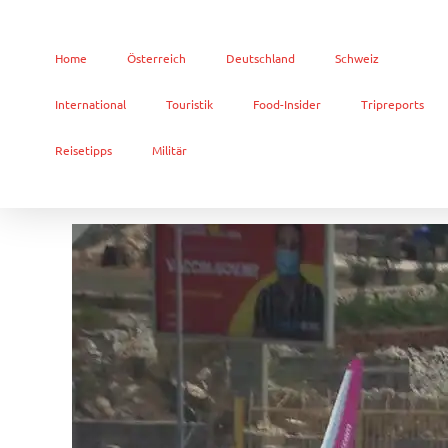
Home
Österreich
Deutschland
Schweiz
International
Touristik
Food-Insider
Tripreports
Reisetipps
Militär