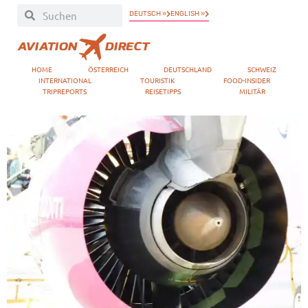
DEUTSCH »
ENGLISH »
HOME
ÖSTERREICH
DEUTSCHLAND
SCHWEIZ
INTERNATIONAL
TOURISTIK
FOOD-INSIDER
TRIPREPORTS
REISETIPPS
MILITÄR