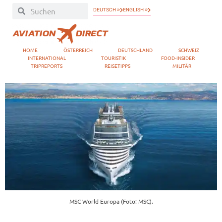
DEUTSCH »
ENGLISH »
HOME
ÖSTERREICH
DEUTSCHLAND
SCHWEIZ
INTERNATIONAL
TOURISTIK
FOOD-INSIDER
TRIPREPORTS
REISETIPPS
MILITÄR
MSC World Europa (Foto: MSC).