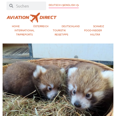
DEUTSCH »
ENGLISH »
HOME
ÖSTERREICH
DEUTSCHLAND
SCHWEIZ
INTERNATIONAL
TOURISTIK
FOOD-INSIDER
TRIPREPORTS
REISETIPPS
MILITÄR