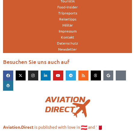
Touristik
Food-Insider
Tripreports
Reisetipps
Militär
Impressum
Kontakt
Datenschutz
Newsletter
Besuchen Sie uns auch auf
is published with love in
and
Aviation.Direct