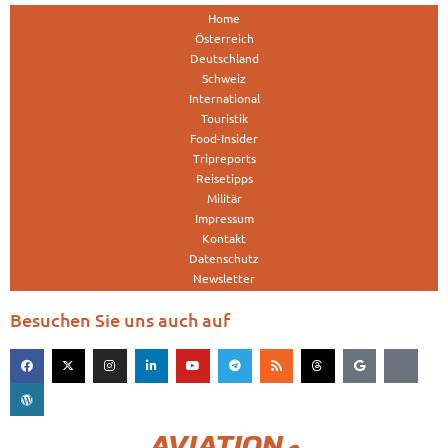
Home
Österreich
Deutschland
Schweiz
International
Touristik
Food-Insider
Tripreports
Reisetipps
Militär
Impressum
Kontakt
Datenschutz
Newsletter
Besuchen Sie uns auch auf