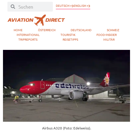
DEUTSCH »
ENGLISH »
HOME
ÖSTERREICH
DEUTSCHLAND
SCHWEIZ
INTERNATIONAL
TOURISTIK
FOOD-INSIDER
TRIPREPORTS
REISETIPPS
MILITÄR
Airbus A320 (Foto: Edelweiss).