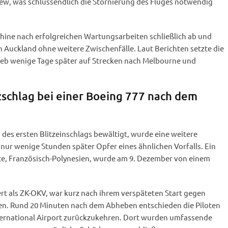
ew, was schlussendlich die Stornierung des Fluges notwendig
ine nach erfolgreichen Wartungsarbeiten schließlich ab und
h Auckland ohne weitere Zwischenfälle. Laut Berichten setzte die
ieb wenige Tage später auf Strecken nach Melbourne und
tzschlag bei einer Boeing 777 nach dem
es ersten Blitzeinschlags bewältigt, wurde eine weitere
nur wenige Stunden später Opfer eines ähnlichen Vorfalls. Ein
e, Französisch-Polynesien, wurde am 9. Dezember von einem
ert als ZK-OKV, war kurz nach ihrem verspäteten Start gegen
aten. Rund 20 Minuten nach dem Abheben entschieden die Piloten
ternational Airport zurückzukehren. Dort wurden umfassende