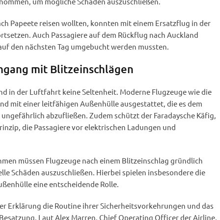
enommen, um mögliche Schäden auszuschließen.
ach Papeete reisen wollten, konnten mit einem Ersatzflug in der
fortsetzen. Auch Passagiere auf dem Rückflug nach Auckland
e auf den nächsten Tag umgebucht werden mussten.
gang mit Blitzeinschlägen
ind in der Luftfahrt keine Seltenheit. Moderne Flugzeuge wie die
nd mit einer leitfähigen Außenhülle ausgestattet, die es dem
 ungefährlich abzufließen. Zudem schützt der Faradaysche Käfig,
rinzip, die Passagiere vor elektrischen Ladungen und
hmen müssen Flugzeuge nach einem Blitzeinschlag gründlich
lle Schäden auszuschließen. Hierbei spielen insbesondere die
ußenhülle eine entscheidende Rolle.
er Erklärung die Routine ihrer Sicherheitsvorkehrungen und das
esatzung. Laut Alex Marren, Chief Operating Officer der Airline,