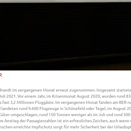
R
 Brandt im vergangenen Monat erneut zugenommen. Insgesamt startete
Juli 2021. Vor einem Jahr, im Krisenmonat August 2020, wurden rund 8
es fast 3,2 Millionen Fluggäste. Im vergangenen Monat fanden am BER
nd landeten rund 9.600 Flugzeuge in Schönefeld oder Tegel, im August 
üter umgeschlagen, rund 150 Tonnen weniger als im Juli und rund 500
 Anstieg der Passagierzahlen ist ein erfreuliches Zeichen, auch wenn w
nschen erreichte Impfschutz sorgt für mehr Sicherheit bei der Urlaubsp