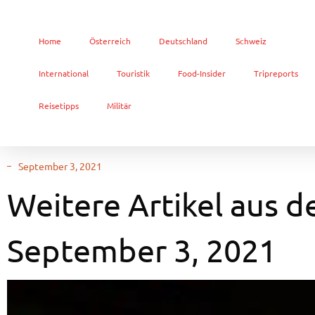
Home
Österreich
Deutschland
Schweiz
International
Touristik
Food-Insider
Tripreports
Reisetipps
Militär
September 3, 2021
Weitere Artikel aus d
September 3, 2021