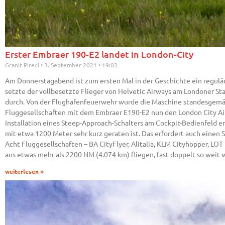
Erster Embraer 190-E2 landet in London-City
Granit Pireci
3. September 2021
19:03
Am Donnerstagabend ist zum ersten Mal in der Geschichte ein regulä
setzte der vollbesetzte Flieger von Helvetic Airways am Londoner St
durch. Von der Flughafenfeuerwehr wurde die Maschine standesgemä
Fluggesellschaften mit dem Embraer E190-E2 nun den London City Airp
Installation eines Steep-Approach-Schalters am Cockpit-Bedienfeld erm
mit etwa 1200 Meter sehr kurz geraten ist. Das erfordert auch einen 
Acht Fluggesellschaften – BA CityFlyer, Alitalia, KLM Cityhopper, LOT
aus etwas mehr als 2200 NM (4.074 km) fliegen, fast doppelt so weit 
weiterlesen »