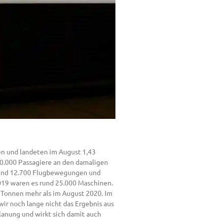
n und landeten im August 1,43
30.000 Passagiere an den damaligen
 rund 12.700 Flugbewegungen und
2019 waren es rund 25.000 Maschinen.
 Tonnen mehr als im August 2020. Im
ir noch lange nicht das Ergebnis aus
lanung und wirkt sich damit auch