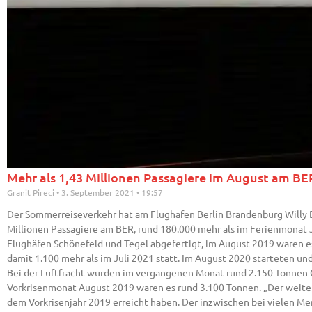
Mehr als 1,43 Millionen Passagiere im August am BE
Granit Pireci
3. September 2021
19:57
Der Sommerreiseverkehr hat am Flughafen Berlin Brandenburg Willy
Millionen Passagiere am BER, rund 180.000 mehr als im Ferienmonat 
Flughäfen Schönefeld und Tegel abgefertigt, im August 2019 waren 
damit 1.100 mehr als im Juli 2021 statt. Im August 2020 starteten u
Bei der Luftfracht wurden im vergangenen Monat rund 2.150 Tonnen G
Vorkrisenmonat August 2019 waren es rund 3.100 Tonnen. „Der weitere
dem Vorkrisenjahr 2019 erreicht haben. Der inzwischen bei vielen Me