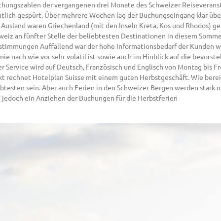
 Buchungszahlen der vergangenen drei Monate des Schweizer Reiseveranst
tlich gespürt. Über mehrere Wochen lag der Buchungseingang klar übe
Ausland waren Griechenland (mit den Inseln Kreta, Kos und Rhodos) gef
chweiz an fünfter Stelle der beliebtesten Destinationen in diesem Somm
estimmungen Auffallend war der hohe Informationsbedarf der Kunden w
nach wie vor sehr volatil ist sowie auch im Hinblick auf die bevorste
er Service wird auf Deutsch, Französisch und Englisch von Montag bis F
kt rechnet Hotelplan Suisse mit einem guten Herbstgeschäft. Wie bere
iebtesten sein. Aber auch Ferien in den Schweizer Bergen werden stark
en jedoch ein Anziehen der Buchungen für die Herbstferien