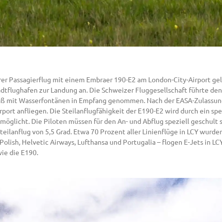
rer Passagierflug mit einem Embraer 190-E2 am London-City-Airport ge
adtflughafen zur Landung an. Die Schweizer Fluggesellschaft führte de
ß mit Wasserfontänen in Empfang genommen. Nach der EASA-Zulassung
ort anfliegen. Die Steilanflugfähigkeit der E190-E2 wird durch ein sp
öglicht. Die Piloten müssen für den An- und Abflug speziell geschult sei
Steilanflug von 5,5 Grad. Etwa 70 Prozent aller Linienflüge in LCY wurd
 Polish, Helvetic Airways, Lufthansa und Portugalia – flogen E-Jets in L
wie die E190.