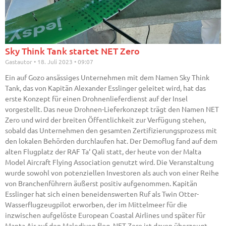
Sky Think Tank startet NET Zero
Gastautor
18. Juli 2023
09:07
Ein auf Gozo ansässiges Unternehmen mit dem Namen Sky Think
Tank, das von Kapitän Alexander Esslinger geleitet wird, hat das
erste Konzept für einen Drohnenlieferdienst auf der Insel
vorgestellt. Das neue Drohnen-Lieferkonzept trägt den Namen NET
Zero und wird der breiten Öffentlichkeit zur Verfügung stehen,
sobald das Unternehmen den gesamten Zertifizierungsprozess mit
den lokalen Behörden durchlaufen hat. Der Demoflug fand auf dem
alten Flugplatz der RAF Ta‘ Qali statt, der heute von der Malta
Model Aircraft Flying Association genutzt wird. Die Veranstaltung
wurde sowohl von potenziellen Investoren als auch von einer Reihe
von Branchenführern äußerst positiv aufgenommen. Kapitän
Esslinger hat sich einen beneidenswerten Ruf als Twin Otter-
Wasserflugzeugpilot erworben, der im Mittelmeer für die
inzwischen aufgelöste European Coastal Airlines und später für
Manta Air auf den Malediven flog. NET Zero ist davon überzeugt,