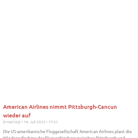
American Airlines nimmt Pittsburgh-Cancun
wieder auf
Ermal Muji
18. Juli 2023
17:21
Die US-amerikanische Fluggesellschaft American Airlines plant die
Wiederaufnahme der Flugverbindung zwischen Pittsburgh und