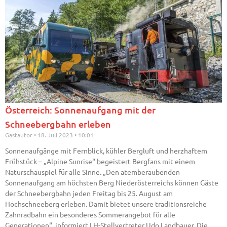
Österreich: Sonnenaufgang mit der
Schneebergbahn erleben
Gastautor
18. Juli 2023
10:01
Sonnenaufgänge mit Fernblick, kühler Bergluft und herzhaftem
Frühstück – „Alpine Sunrise“ begeistert Bergfans mit einem
Naturschauspiel für alle Sinne. „Den atemberaubenden
Sonnenaufgang am höchsten Berg Niederösterreichs können Gäste
der Schneebergbahn jeden Freitag bis 25. August am
Hochschneeberg erleben. Damit bietet unsere traditionsreiche
Zahnradbahn ein besonderes Sommerangebot für alle
Generationen“, informiert LH-Stellvertreter Udo Landbauer. Die