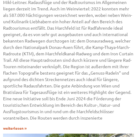
Mikl-Leitner. Radausflüge und der Radtourismus im Allgemeinen
liegen derzeit im Trend. Auch im Weinviertel: 2022 konnten mehr
als 587.000 Nächtigungen verzeichnet werden, wobei neben Wein-
und Kulinarik-Liebhabern ein hoher Anteil auf den Bereich des
Radtourismus entfällt. Das Marchfeld ist für Radfahrende ideal
geeignet, da es von sehr gut ausgebauten und auch international
bekannten Radwegen durchzogen ist: dem Donauradweg, welcher
durch den Nationalpark Donau-Auen führt, die Kamp-Thaya-March-
Radroute (KTM), dem Marchfeldkanal-Radweg und dem Iron Curtain
Trail. All diese Hauptradrouten sind durch kürzere und längere Rad-
Touren miteinander verknüpft. Die Region ist außerdem mit ihrer
flachen Topografie bestens geeignet für das „Genuss-Radeln“ und
aufgrund des dichten Streckennetzes auch ideal für längere,
sportliche Radausfahrten. Die gute Anbindung von Wien und
Bratislava für Tagesausflüge ist ein weiteres Highlight der Gegend.
Eine neue Initiative soll bis Ende Juni 2024 die Förderung der
touristischen Entwicklung im Bereich des Kultur-, Natur- und
Ausflugstourismus in und rund um die Marchfeldschlösser
vorantreiben. Die Routen werden durch inszenierte
weiterlesen »