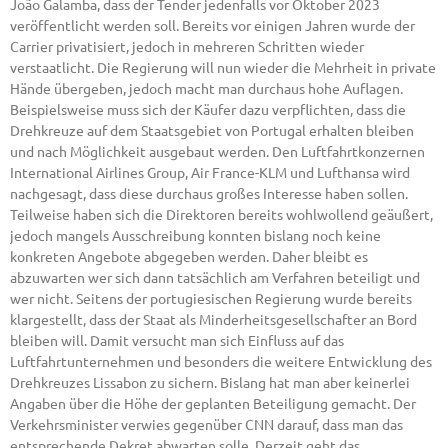
João Galamba, dass der Tender jedenfalls vor Oktober 2023
veröffentlicht werden soll. Bereits vor einigen Jahren wurde der
Carrier privatisiert, jedoch in mehreren Schritten wieder
verstaatlicht. Die Regierung will nun wieder die Mehrheit in private
Hände übergeben, jedoch macht man durchaus hohe Auflagen.
Beispielsweise muss sich der Käufer dazu verpflichten, dass die
Drehkreuze auf dem Staatsgebiet von Portugal erhalten bleiben
und nach Möglichkeit ausgebaut werden. Den Luftfahrtkonzernen
International Airlines Group, Air France-KLM und Lufthansa wird
nachgesagt, dass diese durchaus großes Interesse haben sollen.
Teilweise haben sich die Direktoren bereits wohlwollend geäußert,
jedoch mangels Ausschreibung konnten bislang noch keine
konkreten Angebote abgegeben werden. Daher bleibt es
abzuwarten wer sich dann tatsächlich am Verfahren beteiligt und
wer nicht. Seitens der portugiesischen Regierung wurde bereits
klargestellt, dass der Staat als Minderheitsgesellschafter an Bord
bleiben will. Damit versucht man sich Einfluss auf das
Luftfahrtunternehmen und besonders die weitere Entwicklung des
Drehkreuzes Lissabon zu sichern. Bislang hat man aber keinerlei
Angaben über die Höhe der geplanten Beteiligung gemacht. Der
Verkehrsminister verwies gegenüber CNN darauf, dass man das
entsprechende Dekret abwarten solle. Derzeit geht das