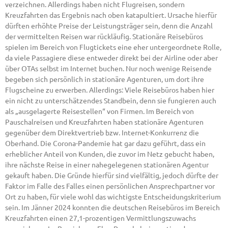
verzeichnen. Allerdings haben nicht Flugreisen, sondern
Kreuzfahrten das Ergebnis nach oben katapultiert. Ursache hierfür
dürften erhöhte Preise der Leistungsträger sein, denn die Anzahl
der vermittelten Reisen war rückläufig. Stationäre Reisebüros
spielen im Bereich von Flugtickets eine eher untergeordnete Rolle,
da viele Passagiere diese entweder direkt bei der Airline oder aber
über OTAs selbst im Internet buchen. Nur noch wenige Reisende
begeben sich persönlich in stationäre Agenturen, um dort ihre
Flugscheine zu erwerben. Allerdings: Viele Reisebüros haben hier
ein nicht zu unterschätzendes Standbein, denn sie fungieren auch
als „ausgelagerte Reisestellen“ von Firmen. Im Bereich von
Pauschalreisen und Kreuzfahrten haben stationäre Agenturen
gegenüber dem Direktvertrieb bzw. Internet-Konkurrenz die
Oberhand. Die Corona-Pandemie hat gar dazu geführt, dass ein
erheblicher Anteil von Kunden, die zuvor im Netz gebucht haben,
ihre nächste Reise in einer nahegelegenen stationären Agentur
gekauft haben. Die Gründe hierfür sind vielfältig, jedoch dürfte der
Faktor im Falle des Falles einen persönlichen Ansprechpartner vor
Ort zu haben, für viele wohl das wichtigste Entscheidungskriterium
sein. Im Jänner 2024 konnten die deutschen Reisebüros im Bereich
Kreuzfahrten einen 27,1-prozentigen Vermittlungszuwachs