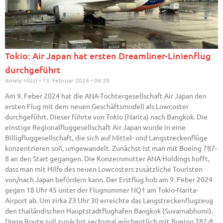
Tokio: Air Japan hat ersten Dreamliner-Linienflug
durchgeführt
Amely Mizzi
13. Februar 2024
06:38
Am 9. Feber 2024 hat die ANA-Tochtergesellschaft Air Japan den
ersten Flug mit dem neuen Geschäftsmodell als Lowcoster
durchgeführt. Dieser führte von Tokio (Narita) nach Bangkok. Die
einstige Regionalfluggesellschaft Air Japan wurde in eine
Billigfluggesellschaft, die sich auf Mittel- und Langstreckenflüge
konzentrieren soll, umgewandelt. Zunächst ist man mit Boeing 787-
8 an den Start gegangen. Die Konzernmutter ANA Holdings hofft,
dass man mit Hilfe des neuen Lowcosters zusätzliche Touristen
von/nach Japan befördern kann. Der Erstflug hob am 9. Feber 2024
gegen 18 Uhr 45 unter der Flugnummer NQ1 am Tokio-Narita-
Airport ab. Um zirka 23 Uhr 30 erreichte das Langstreckenflugzeug
den thailändischen Hauptstadtflughafen Bangkok (Suvarnabhumi).
Diese Route soll zunächst sechsmal wöchentlich mit Boeing 787-8