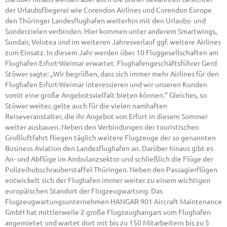
der Urlaubsfliegerei wie Corendon Airlines und Corendon Europe
den Thüringer Landesflughafen weiterhin mit den Urlaubs- und
Sonderzielen verbinden. Hier kommen unter anderem Smartwings,
Sundair, Volotea und im weiteren Jahresverlauf ggf. weitere Airlines
zum Einsatz. In diesem Jahr werden über 10 Fluggesellschaften am
Flughafen Erfurt-Weimar erwartet. Flughafengeschäftsführer Gerd
Stöwer sagte: „Wir begrüßen, dass sich immer mehr Airlines für den
Flughafen Erfurt-Weimar interessieren und wir unseren Kunden
somit eine große Angebotsvielfalt bieten können.“ Gleiches, so
Stöwer weiter, gelte auch für die vielen namhaften
Reiseveranstalter, die ihr Angebot von Erfurt in diesem Sommer
weiter ausbauen. Neben den Verbindungen der touristischen
Großluftfahrt fliegen täglich weitere Flugzeuge der so genannten
Business Aviation den Landesflughafen an. Darüber hinaus gibt es
An- und Abflüge im Ambulanzsektor und schließlich die Flüge der
Polizeihubschrauberstaffel Thüringen. Neben den Passagierflügen
entwickelt sich der Flughafen immer weiter zu einem wichtigen
europäischen Standort der Flugzeugwartung. Das
Flugzeugwartungsunternehmen HANGAR 901 Aircraft Maintenance
GmbH hat mittlerweile 2 große Flugzeughangars vom Flughafen
angemietet und wartet dort mit bis zu 150 Mitarbeitern bis zu 5