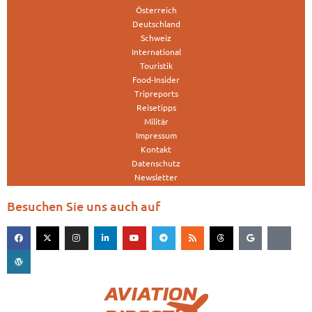
Österreich
Deutschland
Schweiz
International
Touristik
Food-Insider
Tripreports
Reisetipps
Militär
Impressum
Kontakt
Datenschutz
Newsletter
Besuchen Sie uns auch auf