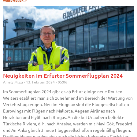
weiterlesen »
Neuigkeiten im Erfurter Sommerflugplan 2024
Amely Mizzi
13. Februar 2024
05:06
Im Sommerflugplan 2024 gibt es ab Erfurt einige neue Routen.
Weiters etabliert man sich zunehmend im Bereich der Wartung von
Verkehrsflugzeugen. Neu im Flugplan sind die Fluggesellschaften
Eurowings mit Flügen nach Mallorca, Aegean Airlines nach
Heraklion und Flylili nach Burgas. An die bei Urlaubern beliebte
Türkische Riviera, d. h. nach Antalya, werden mit Mavi Gök, Freebird
und Air Anka gleich 3 neue Fluggesellschaften regelmäßig fliegen.
Darüber hinaus werden aber auch die bisher bekannten Gesichter