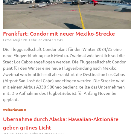
Frankfurt: Condor mit neuer Mexiko-Strecke
Ermal Muji
20. Februar 2024
17:49
Die Fluggesellschaft Condor plant für den Winter 2024/25 eine
neue Flugverbindung nach Mexiko. Zweimal wöchentlich soll die
Stadt Los Cabos angeflogen werden. Die Fluggesellschaft Condor
plant für den Winter eine neue Flugverbindung nach Mexiko.
Zweimal wöchentlich soll ab Frankfurt die Destination Los Cabos
(Airport San José del Cabo) angeflogen werden. Die Strecke wird
mit einem Airbus A330-900neo bedient, teilte das Unternehmen
mit. Die Aufnahme des Flugbetriebs ist für Anfang November
geplant.
weiterlesen »
Übernahme durch Alaska: Hawaiian-Aktionäre
geben grünes Licht
Jan Gruber
20. Februar 2024
16:38