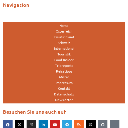
Navigation
Home
Österreich
Deutschland
Schweiz
International
Touristik
Food-Insider
Tripreports
Reisetipps
Militär
Impressum
Kontakt
Datenschutz
Newsletter
Besuchen Sie uns auch auf