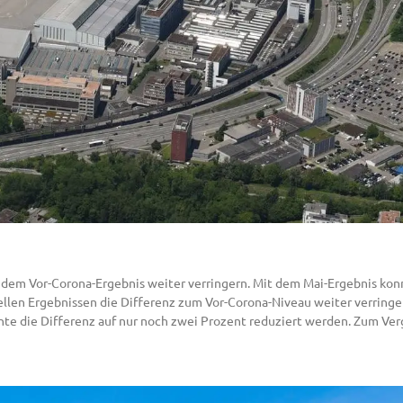
 dem Vor-Corona-Ergebnis weiter verringern. Mit dem Mai-Ergebnis konn
llen Ergebnissen die Differenz zum Vor-Corona-Niveau weiter verringer
e die Differenz auf nur noch zwei Prozent reduziert werden. Zum Vergl