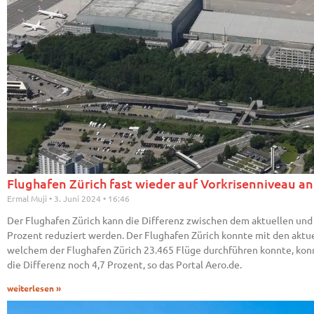
Flughafen Zürich fast wieder auf Vorkrisenniveau an
Ermal Muji
3. Juni 2024
16:46
Der Flughafen Zürich kann die Differenz zwischen dem aktuellen und
Prozent reduziert werden. Der Flughafen Zürich konnte mit den aktue
welchem der Flughafen Zürich 23.465 Flüge durchführen konnte, konnt
die Differenz noch 4,7 Prozent, so das Portal Aero.de.
weiterlesen »