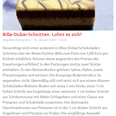
Billa-Dubai-Schnitten: Lohnt es sich?
Angelika Evergreen
19. Januar 2025
14:24
Neuerdings sind unter anderem in Wien Dubai-Schokoladen-
Schnitten bei der Rewe-Tochter Billa zum Preis von 5,98 Euro pro
Einheit erhältlich. Können diese angesichts des Preises die
Erwartungen erfüllen? In den Packungen sind je zwei Stücke
enthalten. Zu den Bestandteilen gehören Sahne, Rahm, sowie
Pistazienpaste und weitere. Die knusprige Bodenstruktur ist
angenehm, nicht übermäßig süß und setzt sich aus einem dünnen
Schokoladen-Biskuite-Boden von etwa 5 mm Dicke, einer 1 cm
hohen Schicht aus Engelshaar, einer weiteren 1 cm hohen Schicht
aus Schokomousse mit Rahm-Schlagobers und einer Glasur aus
Pistazien und Schokolade zusammen. Die dominante
Geschmacksnote von Pistazien ist in der 1 cm dicken Schicht aus
Engelshaar und Pistazien zu finden. Die sorgfältige Auswahl