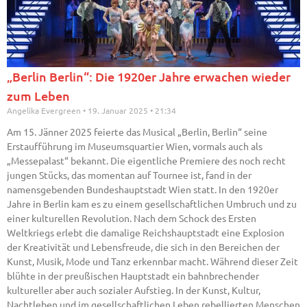
„Berlin Berlin“: Die 1920er Jahre erwachen wieder
zum Leben
Angelika Evergreen
19. Januar 2025
21:34
Am 15. Jänner 2025 feierte das Musical „Berlin, Berlin“ seine
Erstaufführung im Museumsquartier Wien, vormals auch als
„Messepalast“ bekannt. Die eigentliche Premiere des noch recht
jungen Stücks, das momentan auf Tournee ist, fand in der
namensgebenden Bundeshauptstadt Wien statt. In den 1920er
Jahre in Berlin kam es zu einem gesellschaftlichen Umbruch und zu
einer kulturellen Revolution. Nach dem Schock des Ersten
Weltkriegs erlebt die damalige Reichshauptstadt eine Explosion
der Kreativität und Lebensfreude, die sich in den Bereichen der
Kunst, Musik, Mode und Tanz erkennbar macht. Während dieser Zeit
blühte in der preußischen Hauptstadt ein bahnbrechender
kultureller aber auch sozialer Aufstieg. In der Kunst, Kultur,
Nachtleben und im gesellschaftlichen Leben rebellierten Menschen