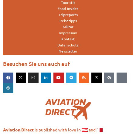
Touristik
Food-Insider
Tripreports
Reisetipps
Militär
Impressum
Kontakt
Datenschutz
Newsletter
Besuchen Sie uns auch auf
is published with love in
and
Aviation.Direct