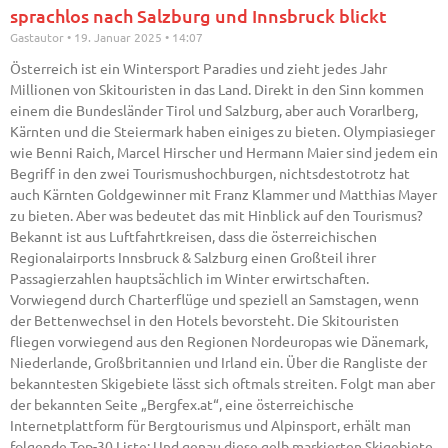
sprachlos nach Salzburg und Innsbruck blickt
Gastautor
19. Januar 2025
14:07
Österreich ist ein Wintersport Paradies und zieht jedes Jahr
Millionen von Skitouristen in das Land. Direkt in den Sinn kommen
einem die Bundesländer Tirol und Salzburg, aber auch Vorarlberg,
Kärnten und die Steiermark haben einiges zu bieten. Olympiasieger
wie Benni Raich, Marcel Hirscher und Hermann Maier sind jedem ein
Begriff in den zwei Tourismushochburgen, nichtsdestotrotz hat
auch Kärnten Goldgewinner mit Franz Klammer und Matthias Mayer
zu bieten. Aber was bedeutet das mit Hinblick auf den Tourismus?
Bekannt ist aus Luftfahrtkreisen, dass die österreichischen
Regionalairports Innsbruck & Salzburg einen Großteil ihrer
Passagierzahlen hauptsächlich im Winter erwirtschaften.
Vorwiegend durch Charterflüge und speziell an Samstagen, wenn
der Bettenwechsel in den Hotels bevorsteht. Die Skitouristen
fliegen vorwiegend aus den Regionen Nordeuropas wie Dänemark,
Niederlande, Großbritannien und Irland ein. Über die Rangliste der
bekanntesten Skigebiete lässt sich oftmals streiten. Folgt man aber
der bekannten Seite „Bergfex.at“, eine österreichische
Internetplattform für Bergtourismus und Alpinsport, erhält man
folgende Top-30 Liste: Und genau diese gelb markierten Skigebiete