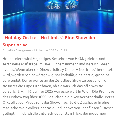
„Holiday On Ice – No Limits“ Eine Show der
Superlative
Angelika Evergreen
19. Januar 2025
15:13
Heuer feiern wird 80-jähriges Bestehen von H.O.I. gefeiert und
setzt neue Maßstäbe im Live – Entertainment und Bereich Green
Events. Wenn über die Show „Holiday On Ice – No Limits“ berichtet
wird, werden Schlagwörter wie: spektakulär, einzigartig, grandios
verwendet. Daher war es an der Zeit diese Show zu besuchen, um
sie unter die Lupe zu nehmen, ob sie wirklich das hält, was sie
verspricht. Am 16. Jänner 2025 war es so weit in Wien. Die Premiere
der Eisshow zog über 4000 Besucher in die Wiener Stadthalle. Peter
O‘Keeffe, der Produzent der Show, möchte die Zuschauer in eine
magische Welt voller Phantasie und Innovation „entführen“. Dieses
gelingt ihm durch die unterschiedlichsten Tricks der modernen