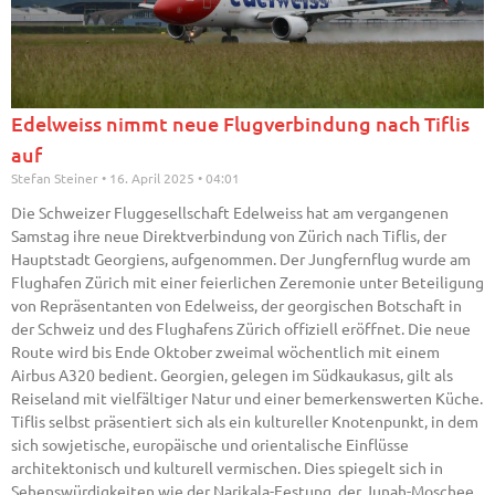
Edelweiss nimmt neue Flugverbindung nach Tiflis
auf
Stefan Steiner
16. April 2025
04:01
Die Schweizer Fluggesellschaft Edelweiss hat am vergangenen
Samstag ihre neue Direktverbindung von Zürich nach Tiflis, der
Hauptstadt Georgiens, aufgenommen. Der Jungfernflug wurde am
Flughafen Zürich mit einer feierlichen Zeremonie unter Beteiligung
von Repräsentanten von Edelweiss, der georgischen Botschaft in
der Schweiz und des Flughafens Zürich offiziell eröffnet. Die neue
Route wird bis Ende Oktober zweimal wöchentlich mit einem
Airbus A320 bedient. Georgien, gelegen im Südkaukasus, gilt als
Reiseland mit vielfältiger Natur und einer bemerkenswerten Küche.
Tiflis selbst präsentiert sich als ein kultureller Knotenpunkt, in dem
sich sowjetische, europäische und orientalische Einflüsse
architektonisch und kulturell vermischen. Dies spiegelt sich in
Sehenswürdigkeiten wie der Narikala-Festung, der Junah-Moschee