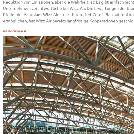
Reduktion von Emissionen, aber die Wahrheit ist: Es gibt einfach nich
Unternehmensverantwortliche bei Wizz Air. Die Erwartungen der Bran
Pfeiler des Fahrplans Wizz Air stützt ihren „Net Zero“-Plan auf fün
ermöglichen, hat Wizz Air bereits langfristige Kooperationen geschl
weiterlesen »