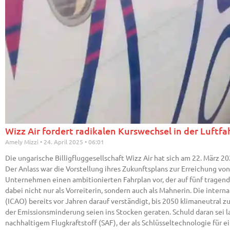
Wizz Air fordert radikalen Kurswechsel in der Luftf
Amely Mizzi
24. April 2025
06:01
Die ungarische Billigfluggesellschaft Wizz Air hat sich am 22. März 2
Der Anlass war die Vorstellung ihres Zukunftsplans zur Erreichung vo
Unternehmen einen ambitionierten Fahrplan vor, der auf fünf tragenden
dabei nicht nur als Vorreiterin, sondern auch als Mahnerin. Die intern
(ICAO) bereits vor Jahren darauf verständigt, bis 2050 klimaneutral zu
der Emissionsminderung seien ins Stocken geraten. Schuld daran sei
nachhaltigem Flugkraftstoff (SAF), der als Schlüsseltechnologie für 