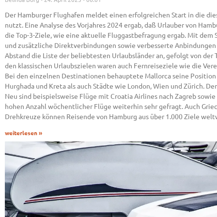
Der Hamburger Flughafen meldet einen erfolgreichen Start in die die
nutzt. Eine Analyse des Vorjahres 2024 ergab, daß Urlauber von Ham
die Top-3-Ziele, wie eine aktuelle Fluggastbefragung ergab. Mit d
und zusätzliche Direktverbindungen sowie verbesserte Anbindungen 
Abstand die Liste der beliebtesten Urlaubsländer an, gefolgt von der
den klassischen Urlaubszielen waren auch Fernreiseziele wie die Ver
Bei den einzelnen Destinationen behauptete Mallorca seine Position 
Hurghada und Kreta als auch Städte wie London, Wien und Zürich. De
Neu sind beispielsweise Flüge mit Croatia Airlines nach Zagreb sowie
hohen Anzahl wöchentlicher Flüge weiterhin sehr gefragt. Auch Grie
Drehkreuze können Reisende von Hamburg aus über 1.000 Ziele weltw
weiterlesen »