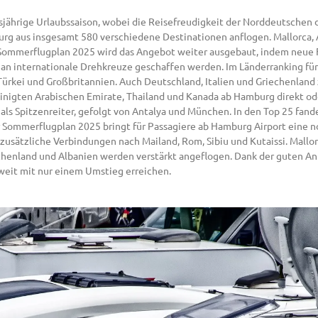
sjährige Urlaubssaison, wobei die Reisefreudigkeit der Norddeutschen 
burg aus insgesamt 580 verschiedene Destinationen anflogen. Mallorca
em Sommerflugplan 2025 wird das Angebot weiter ausgebaut, indem neu
an internationale Drehkreuze geschaffen werden. Im Länderranking für
 Türkei und Großbritannien. Auch Deutschland, Italien und Griechenlan
einigten Arabischen Emirate, Thailand und Kanada ab Hamburg direkt od
als Spitzenreiter, gefolgt von Antalya und München. In den Top 25 fan
r Sommerflugplan 2025 bringt für Passagiere ab Hamburg Airport eine n
 zusätzliche Verbindungen nach Mailand, Rom, Sibiu und Kutaissi. Mallo
chenland und Albanien werden verstärkt angeflogen. Dank der guten An
eit mit nur einem Umstieg erreichen.