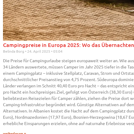
Campingpreise in Europa 2025: Wo das Übernachten 
Belinda Borg
24. April 2025
05:04
Die Preise für Campingurlaube steigen europaweit weiter an. Wie aus
34 Ländern auswertete, müssen Camper im Jahr 2025 tiefer in die Tas
einem Campingplatz – inklusive Stellplatz, Caravan, Strom und Ortsta
durchschnittlicher Preisanstieg von 4,75 Prozent. Südeuropa dominie
Länder verlangen im Schnitt 40,40 Euro pro Nacht – das entspricht ei
pro Nacht ein hochpreisiges Ziel, gefolgt von Österreich (38,30 Euro)
beliebtesten Reisezielen für Camper zählen, ziehen die Preise dort w
Camping-Infrastruktur begründet wird. Günstige Alternativen auf dem
Alternativen. In Albanien kostet die Nacht auf dem Campingplatz durc
Euro), Nordmazedonien (17,97 Euro), Bosnien-Herzegowina (18,67 Euro
erhebliche Einsparungen erzielen, ohne auf naturnahe Erlebnisse ver
weiterlesen »