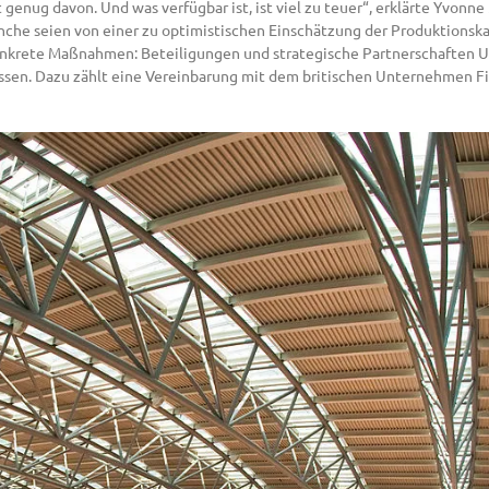
t genug davon. Und was verfügbar ist, ist viel zu teuer“, erklärte Yvonn
che seien von einer zu optimistischen Einschätzung der Produktionsk
f konkrete Maßnahmen: Beteiligungen und strategische Partnerschaften 
ossen. Dazu zählt eine Vereinbarung mit dem britischen Unternehmen Fir