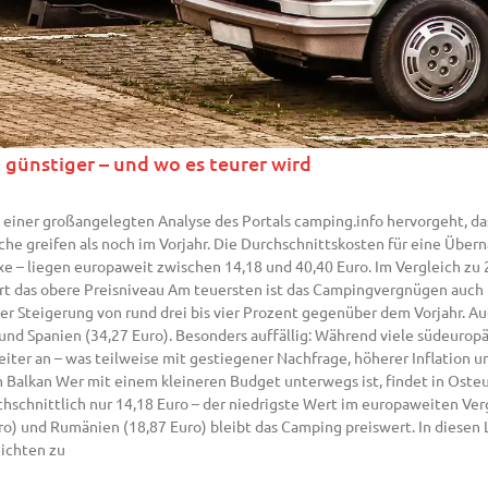
günstiger – und wo es teurer wird
 einer großangelegten Analyse des Portals camping.info hervorgeht, da
che greifen als noch im Vorjahr. Die Durchschnittskosten für eine Übe
xe – liegen europaweit zwischen 14,18 und 40,40 Euro. Im Vergleich zu 2
rt das obere Preisniveau Am teuersten ist das Campingvergnügen auch 2
ner Steigerung von rund drei bis vier Prozent gegenüber dem Vorjahr. Au
 und Spanien (34,27 Euro). Besonders auffällig: Während viele südeurop
eiter an – was teilweise mit gestiegener Nachfrage, höherer Inflation 
 Balkan Wer mit einem kleineren Budget unterwegs ist, findet in Oste
hschnittlich nur 14,18 Euro – der niedrigste Wert im europaweiten Verg
) und Rumänien (18,87 Euro) bleibt das Camping preiswert. In diesen 
zichten zu