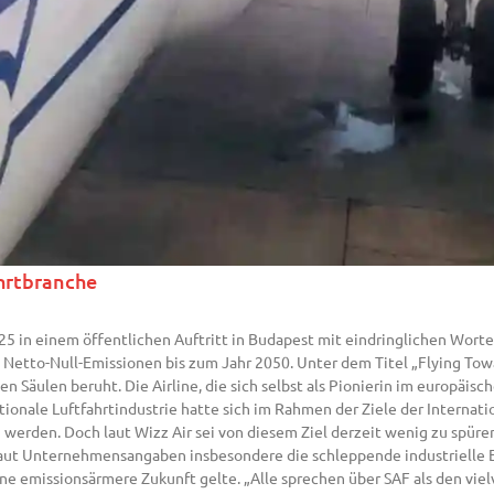
ahrtbranche
025 in einem öffentlichen Auftritt in Budapest mit eindringlichen Worte
n Netto-Null-Emissionen bis zum Jahr 2050. Unter dem Titel „Flying Tow
 Säulen beruht. Die Airline, die sich selbst als Pionierin im europäisc
ationale Luftfahrtindustrie hatte sich im Rahmen der Ziele der Internati
 werden. Doch laut Wizz Air sei von diesem Ziel derzeit wenig zu spüren
 laut Unternehmensangaben insbesondere die schleppende industrielle 
eine emissionsärmere Zukunft gelte. „Alle sprechen über SAF als den vi