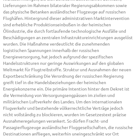
Lieferungen im Rahmen bilateraler Regierungsabkommen sowie
das physische Betanken ausländischer Flugzeuge auf russischen
Flughäfen. Hintergrund dieser administrativen Marktintervention
sind erhebliche Produktionseinbußen in der heimischen
Ölindustrie, die durch fortlaufende technologische Ausfälle und
Beschädigungen an zentralen Infrastruktureinrichtungen ausgelöst
wurden. Die Maßnahme verdeutlicht die zunehmenden
logistischen Spannungen innerhalb der russischen
Energieversorgung, hat jedoch aufgrund der spezifischen
Handelsstrukturen nur geringe Auswirkungen auf den globalen
Weltmarkt für Flugtreibstoffe. Struktur und Ausnahmen der neuen
Exportbeschränkung Die Verordnung der russischen Regierung
greift tief in die Handelsbeziehungen der heimischen
Energiekonzerne ein. Die primäre Intention hinter dem Dekret ist
die Vermeidung von Versorgungsengpässen im zivilen und
militärischen Luftverkehr des Landes. Um den internationalen
Flugverkehr und bestehende völkerrechtliche Verträge jedoch
nicht vollständig zu blockieren, wurden im Gesetzestext präzise
Ausnahmeregelungen verankert. So dürfen Fracht- und
Passagierflugzeuge ausländischer Fluggesellschaften, die russische
Destinationen anfliegen, weiterhin uneingeschränkt vor Ort