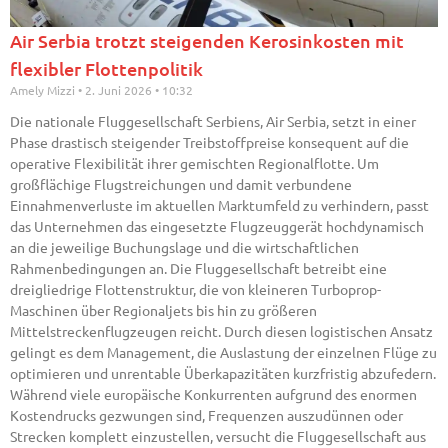
Air Serbia trotzt steigenden Kerosinkosten mit
flexibler Flottenpolitik
Amely Mizzi
2. Juni 2026
10:32
Die nationale Fluggesellschaft Serbiens, Air Serbia, setzt in einer
Phase drastisch steigender Treibstoffpreise konsequent auf die
operative Flexibilität ihrer gemischten Regionalflotte. Um
großflächige Flugstreichungen und damit verbundene
Einnahmenverluste im aktuellen Marktumfeld zu verhindern, passt
das Unternehmen das eingesetzte Flugzeuggerät hochdynamisch
an die jeweilige Buchungslage und die wirtschaftlichen
Rahmenbedingungen an. Die Fluggesellschaft betreibt eine
dreigliedrige Flottenstruktur, die von kleineren Turboprop-
Maschinen über Regionaljets bis hin zu größeren
Mittelstreckenflugzeugen reicht. Durch diesen logistischen Ansatz
gelingt es dem Management, die Auslastung der einzelnen Flüge zu
optimieren und unrentable Überkapazitäten kurzfristig abzufedern.
Während viele europäische Konkurrenten aufgrund des enormen
Kostendrucks gezwungen sind, Frequenzen auszudünnen oder
Strecken komplett einzustellen, versucht die Fluggesellschaft aus