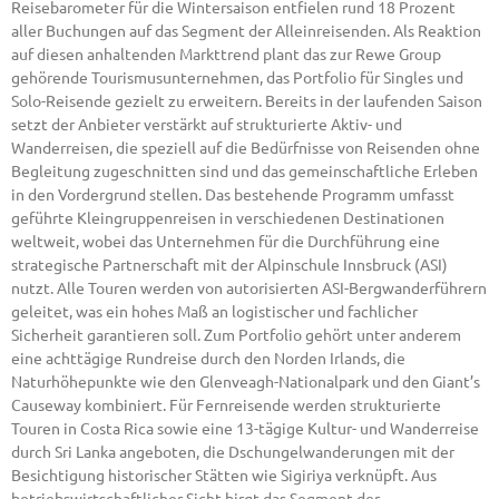
Reisebarometer für die Wintersaison entfielen rund 18 Prozent
aller Buchungen auf das Segment der Alleinreisenden. Als Reaktion
auf diesen anhaltenden Markttrend plant das zur Rewe Group
gehörende Tourismusunternehmen, das Portfolio für Singles und
Solo-Reisende gezielt zu erweitern. Bereits in der laufenden Saison
setzt der Anbieter verstärkt auf strukturierte Aktiv- und
Wanderreisen, die speziell auf die Bedürfnisse von Reisenden ohne
Begleitung zugeschnitten sind und das gemeinschaftliche Erleben
in den Vordergrund stellen. Das bestehende Programm umfasst
geführte Kleingruppenreisen in verschiedenen Destinationen
weltweit, wobei das Unternehmen für die Durchführung eine
strategische Partnerschaft mit der Alpinschule Innsbruck (ASI)
nutzt. Alle Touren werden von autorisierten ASI-Bergwanderführern
geleitet, was ein hohes Maß an logistischer und fachlicher
Sicherheit garantieren soll. Zum Portfolio gehört unter anderem
eine achttägige Rundreise durch den Norden Irlands, die
Naturhöhepunkte wie den Glenveagh-Nationalpark und den Giant’s
Causeway kombiniert. Für Fernreisende werden strukturierte
Touren in Costa Rica sowie eine 13-tägige Kultur- und Wanderreise
durch Sri Lanka angeboten, die Dschungelwanderungen mit der
Besichtigung historischer Stätten wie Sigiriya verknüpft. Aus
betriebswirtschaftlicher Sicht birgt das Segment der