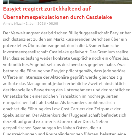
Easyjet reagiert zurückhaltend auf
Übernahmespekulationen durch Castlelake
Amely Mizzi
2. Juni 2026
08:08
Der Verwaltungsrat der britischen Billigfluggesellschaft Easyjet hat
sich distanziert zu den am Markt kursierenden Berichten über ein
potenzielles Übernahmeangebot durch die US-amerikanische
Investmentgesellschaft Castlelake geäußert. Das Gremium stellte
klar, dass es bislang weder konkrete Gespräche noch ein offizielles,
verbindliches Angebot seitens des Investors gegeben habe. Zwar
betonte die Führung von Easyjet pflichtgemäß, dass jede seriöse
Offerte im Interesse der Aktionäre geprüft werde, gleichzeitig
äußerte das Management jedoch erhebliche Zweifel hinsichtlich
der finanziellen Bewertung des Unternehmens und der rechtlichen
Umsetzbarkeit einer solchen Transaktion im hochregulierten
europäischen Luftfahrtsektor. Als besonders problematisch
erachtet die Führung des Low-Cost-Carriers den Zeitpunkt der
Spekulationen. Der Aktienkurs der Fluggesellschaft befindet sich
derzeit aufgrund externer Faktoren unter Druck. Neben
geopolitischen Spannungen im Nahen Osten, die zu
Flugstreichungen und Routenänderungen führten, belasten eine