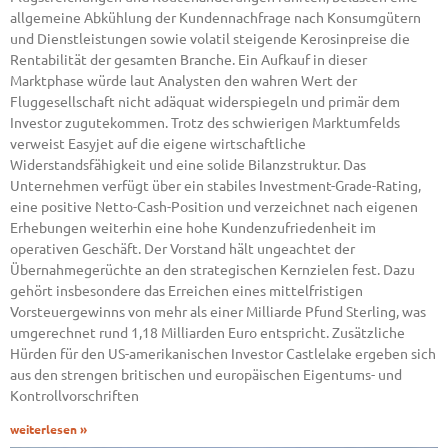
allgemeine Abkühlung der Kundennachfrage nach Konsumgütern
und Dienstleistungen sowie volatil steigende Kerosinpreise die
Rentabilität der gesamten Branche. Ein Aufkauf in dieser
Marktphase würde laut Analysten den wahren Wert der
Fluggesellschaft nicht adäquat widerspiegeln und primär dem
Investor zugutekommen. Trotz des schwierigen Marktumfelds
verweist Easyjet auf die eigene wirtschaftliche
Widerstandsfähigkeit und eine solide Bilanzstruktur. Das
Unternehmen verfügt über ein stabiles Investment-Grade-Rating,
eine positive Netto-Cash-Position und verzeichnet nach eigenen
Erhebungen weiterhin eine hohe Kundenzufriedenheit im
operativen Geschäft. Der Vorstand hält ungeachtet der
Übernahmegerüchte an den strategischen Kernzielen fest. Dazu
gehört insbesondere das Erreichen eines mittelfristigen
Vorsteuergewinns von mehr als einer Milliarde Pfund Sterling, was
umgerechnet rund 1,18 Milliarden Euro entspricht. Zusätzliche
Hürden für den US-amerikanischen Investor Castlelake ergeben sich
aus den strengen britischen und europäischen Eigentums- und
Kontrollvorschriften
weiterlesen »