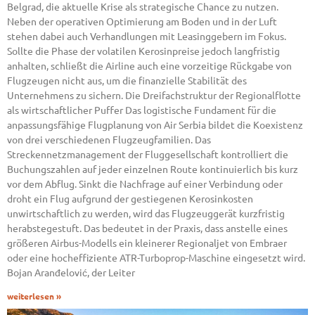
Belgrad, die aktuelle Krise als strategische Chance zu nutzen.
Neben der operativen Optimierung am Boden und in der Luft
stehen dabei auch Verhandlungen mit Leasinggebern im Fokus.
Sollte die Phase der volatilen Kerosinpreise jedoch langfristig
anhalten, schließt die Airline auch eine vorzeitige Rückgabe von
Flugzeugen nicht aus, um die finanzielle Stabilität des
Unternehmens zu sichern. Die Dreifachstruktur der Regionalflotte
als wirtschaftlicher Puffer Das logistische Fundament für die
anpassungsfähige Flugplanung von Air Serbia bildet die Koexistenz
von drei verschiedenen Flugzeugfamilien. Das
Streckennetzmanagement der Fluggesellschaft kontrolliert die
Buchungszahlen auf jeder einzelnen Route kontinuierlich bis kurz
vor dem Abflug. Sinkt die Nachfrage auf einer Verbindung oder
droht ein Flug aufgrund der gestiegenen Kerosinkosten
unwirtschaftlich zu werden, wird das Flugzeuggerät kurzfristig
herabstegestuft. Das bedeutet in der Praxis, dass anstelle eines
größeren Airbus-Modells ein kleinerer Regionaljet von Embraer
oder eine hocheffiziente ATR-Turboprop-Maschine eingesetzt wird.
Bojan Aranđelović, der Leiter
weiterlesen »