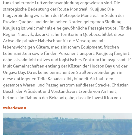
funktionierende Luftverkehrsanbindung angewiesen sind. Die
strategische Bedeutung der Route Montreal–Kuujjuaq Die
Flugverbindung zwischen der Metropole Montreal im Süden der
Provinz Quebec und der im hohen Norden gelegenen Siedlung
Kuujjuaq ist weit mehr als eine gewöhnliche Passagierroute. Für die
Region Nunavik, das arktische Territorium Quebecs, bildet diese
Achse die primäre Nabelschnur für die Versorgung mit
lebenswichtigen Gütern, medizinischem Equipment, frischen
Lebensmitteln sowie für den Personentransport. Kuujjuaq fungiert
dabei als administratives und logistisches Zentrum für insgesamt 14
Inuit-Gemeinschaften entlang der Küsten der Hudson Bay und der
Ungava Bay. Da es keine permanenten Straßenverbindungen in
diese entlegenen Teile Kanadas gibt, bündelt Air Inuit den
gesamten Waren- und Passagierstrom auf dieser Strecke. Christian
Busch, der Präsident und Vorstandsvorsitzende von Air Inuit,
betonte im Rahmen der Bekanntgabe, dass die Investition von
weiterlesen »