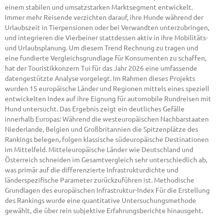
einem stabilen und umsatzstarken Marktsegment entwickelt.
Immer mehr Reisende verzichten darauf, ihre Hunde während der
Urlaubszeit in Tierpensionen oder bei Verwandten unterzubringen,
und integrieren die Vierbeiner stattdessen aktiv in ihre Mobilitäts-
und Urlaubsplanung. Um diesem Trend Rechnung zu tragen und
eine fundierte Vergleichsgrundlage für Konsumenten zu schaffen,
hat der Touristikkonzern Tui für das Jahr 2026 eine umfassende
datengestützte Analyse vorgelegt. Im Rahmen dieses Projekts
wurden 15 europäische Länder und Regionen mittels eines speziell
entwickelten Index auf ihre Eignung für automobile Rundreisen mit
Hund untersucht. Das Ergebnis zeigt ein deutliches Gefälle
innerhalb Europas: Während die westeuropäischen Nachbarstaaten
Niederlande, Belgien und Großbritannien die Spitzenplätze des
Rankings belegen, folgen klassische südeuropäische Destinationen
im Mittelfeld. Mitteleuropäische Länder wie Deutschland und
Österreich schneiden im Gesamtvergleich sehr unterschiedlich ab,
was primär auf die differenzierte Infrastrukturdichte und
länderspezifische Parameter zurückzuführen ist. Methodische
Grundlagen des europäischen Infrastruktur-Index Für die Erstellung
des Rankings wurde eine quantitative Untersuchungsmethode
gewählt, die über rein subjektive Erfahrungsberichte hinausgeht.