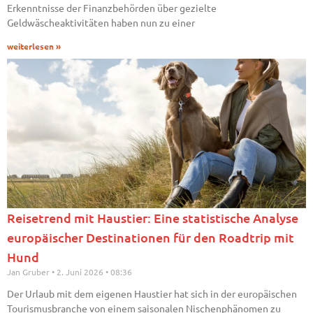
Erkenntnisse der Finanzbehörden über gezielte
Geldwäscheaktivitäten haben nun zu einer
weiterlesen »
Reisetrend mit Haustier: Eine statistische Analyse
europäischer Destinationen für den Roadtrip mit
Hund
Jan Gruber
2. Juni 2026
08:36
Der Urlaub mit dem eigenen Haustier hat sich in der europäischen
Tourismusbranche von einem saisonalen Nischenphänomen zu