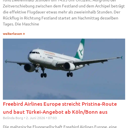
Zeitverschiebung zwischen dem Festland und dem Archipel beträgt
die effektive Flugdauer etwas mehr als zweieinhalb Stunden. Der
Rückflug in Richtung Festland startet am Nachmittag desselben
Tages. Die Maschine
weiterlesen »
Freebird Airlines Europe streicht Pristina-Route
und baut Türkei-Angebot ab Köln/Bonn aus
Belinda Borg
2. Juni 2026
07:03
Die maltesische Fluggesellschaft Freebird Airlines Europe, eine