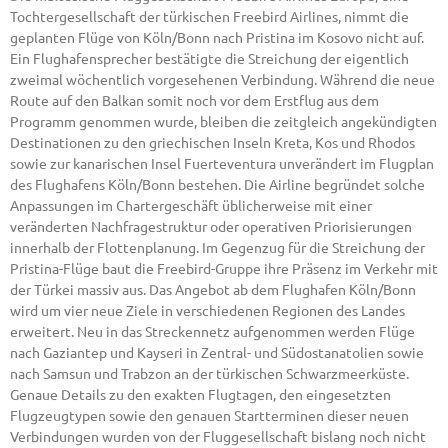
Tochtergesellschaft der türkischen Freebird Airlines, nimmt die
geplanten Flüge von Köln/Bonn nach Pristina im Kosovo nicht auf.
Ein Flughafensprecher bestätigte die Streichung der eigentlich
zweimal wöchentlich vorgesehenen Verbindung. Während die neue
Route auf den Balkan somit noch vor dem Erstflug aus dem
Programm genommen wurde, bleiben die zeitgleich angekündigten
Destinationen zu den griechischen Inseln Kreta, Kos und Rhodos
sowie zur kanarischen Insel Fuerteventura unverändert im Flugplan
des Flughafens Köln/Bonn bestehen. Die Airline begründet solche
Anpassungen im Chartergeschäft üblicherweise mit einer
veränderten Nachfragestruktur oder operativen Priorisierungen
innerhalb der Flottenplanung. Im Gegenzug für die Streichung der
Pristina-Flüge baut die Freebird-Gruppe ihre Präsenz im Verkehr mit
der Türkei massiv aus. Das Angebot ab dem Flughafen Köln/Bonn
wird um vier neue Ziele in verschiedenen Regionen des Landes
erweitert. Neu in das Streckennetz aufgenommen werden Flüge
nach Gaziantep und Kayseri in Zentral- und Südostanatolien sowie
nach Samsun und Trabzon an der türkischen Schwarzmeerküste.
Genaue Details zu den exakten Flugtagen, den eingesetzten
Flugzeugtypen sowie den genauen Startterminen dieser neuen
Verbindungen wurden von der Fluggesellschaft bislang noch nicht