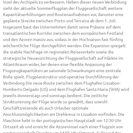
Insel des Archipels zu verbessern. Neben dieser neuen Verbindung
sieht der aktuelle Sommerflugplan der Fluggesellschaft weitere
Kapazitätserhöhungen und Routenaufnahmen vor, darunter eine
geplante Strecke zwischen Porto und Terceira ab dem 1. Juli.
Insgesamt baut das Unternehmen damit seine Präsenz auf dem
transatlantischen Korridor zwischen dem europäischen Festland
und den Azoren massiv aus, sodass in der Hochsaison fast fünfzig
wöchentliche Flüge durchgeführt werden. Die Expansion spiegelt
die stabile Nachfrage im regionalen Reiseverkehr sowie die
strategische Neuausrichtung der Fluggesellschaft auf Märkte im
Atlantikraum wider, bei denen eine flexible Anpassung der
Flugzeugkapazitäten an saisonale Schwankungen eine zentrale
Rolle spielt. Flugplanstruktur und operative Durchführung der
Verbindung Die neue Route zwischen dem Flughafen Lissabon-
Humberto Delgado (LIS) und dem Flughafen Santa Maria (SMA) wird
jeweils donnerstags und sonntags bedient. Die zeitliche
Strukturierung der Flüge wurde so gewählt, dass sowohl
Geschäftsreisende als auch Urlauber optimale
Anschlussmöglichkeiten am Drehkreuz in Lissabon vorfinden. Die
Maschine hebt in der portugiesischen Hauptstadt um 12:30 Uhr
Ortszeit ab und erreicht die Azoreninsel nach einer Flugzeit von
rund zweieinhalb Stunden um 14:05 Uhr Ortszeit. Aufgrund der