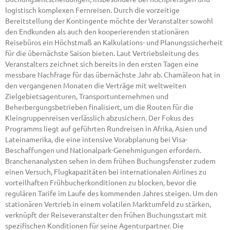
logistisch komplexen Fernreisen. Durch die vorzeitige
Bereitstellung der Kontingente möchte der Veranstalter sowohl
den Endkunden als auch den kooperierenden stationären
Reisebüros ein Höchstmaß an Kalkulations- und Planungssicherheit
für die übernächste Saison bieten. Laut Vertriebsleitung des
Veranstalters zeichnet sich bereits in den ersten Tagen eine
messbare Nachfrage für das übernächste Jahr ab. Chamäleon hat in
den vergangenen Monaten die Verträge mit weltweiten
Zielgebietsagenturen, Transportunternehmen und
Beherbergungsbetrieben finalisiert, um die Routen für die
Kleingruppenreisen verlässlich abzusichern. Der Fokus des
Programms liegt auf geführten Rundreisen in Afrika, Asien und
Lateinamerika, die eine intensive Vorabplanung bei Visa-
Beschaffungen und Nationalpark-Genehmigungen erfordern.
Branchenanalysten sehen in dem frühen Buchungsfenster zudem
einen Versuch, Flugkapazitäten bei internationalen Airlines zu
vorteilhaften Frühbucherkonditionen zu blocken, bevor die
regulären Tarife im Laufe des kommenden Jahres steigen. Um den
stationären Vertrieb in einem volatilen Marktumfeld zu stärken,
verknüpft der Reiseveranstalter den frühen Buchungsstart mit
spezifischen Konditionen für seine Agenturpartner. Die