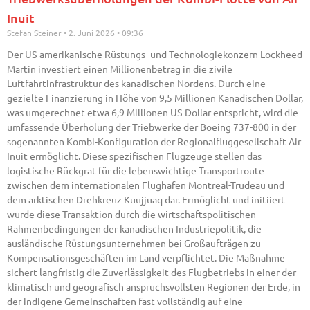
Inuit
Stefan Steiner
2. Juni 2026
09:36
Der US-amerikanische Rüstungs- und Technologiekonzern Lockheed
Martin investiert einen Millionenbetrag in die zivile
Luftfahrtinfrastruktur des kanadischen Nordens. Durch eine
gezielte Finanzierung in Höhe von 9,5 Millionen Kanadischen Dollar,
was umgerechnet etwa 6,9 Millionen US-Dollar entspricht, wird die
umfassende Überholung der Triebwerke der Boeing 737-800 in der
sogenannten Kombi-Konfiguration der Regionalfluggesellschaft Air
Inuit ermöglicht. Diese spezifischen Flugzeuge stellen das
logistische Rückgrat für die lebenswichtige Transportroute
zwischen dem internationalen Flughafen Montreal-Trudeau und
dem arktischen Drehkreuz Kuujjuaq dar. Ermöglicht und initiiert
wurde diese Transaktion durch die wirtschaftspolitischen
Rahmenbedingungen der kanadischen Industriepolitik, die
ausländische Rüstungsunternehmen bei Großaufträgen zu
Kompensationsgeschäften im Land verpflichtet. Die Maßnahme
sichert langfristig die Zuverlässigkeit des Flugbetriebs in einer der
klimatisch und geografisch anspruchsvollsten Regionen der Erde, in
der indigene Gemeinschaften fast vollständig auf eine