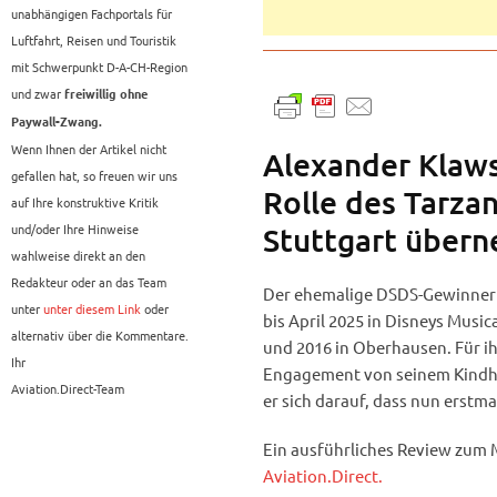
unabhängigen Fachportals für
Luftfahrt, Reisen und Touristik
mit Schwerpunkt D-A-CH-Region
und zwar
freiwillig ohne
Paywall-Zwang.
Wenn Ihnen der Artikel nicht
Alexander Klaws
gefallen hat, so freuen wir uns
Rolle des Tarza
auf Ihre konstruktive Kritik
und/oder Ihre Hinweise
Stuttgart über
wahlweise direkt an den
Redakteur oder an das Team
Der ehemalige DSDS-Gewinner u
unter
unter diesem Link
oder
bis April 2025 in Disneys Music
alternativ über die Kommentare.
und 2016 in Oberhausen. Für ih
Ihr
Engagement von seinem Kindhei
Aviation.Direct-Team
er sich darauf, dass nun erstma
Ein ausführliches Review zum Mu
Aviation.Direct.