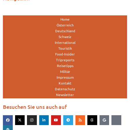
Home
Österreich
Deutschland
Schweiz
International
Touristik
Food-Insider
Tripreports
Reisetipps
Militär
Impressum
Kontakt
Datenschutz
Newsletter
Besuchen Sie uns auch auf