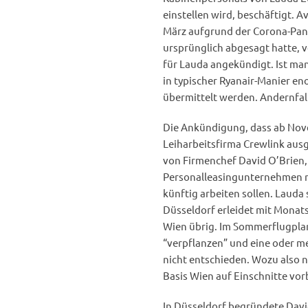
einstellen wird, beschäftigt. A
März aufgrund der Corona-Pa
ursprünglich abgesagt hatte, 
für Lauda angekündigt. Ist man
in typischer Ryanair-Manier en
übermittelt werden. Andernfall
Die Ankündigung, dass ab Nov
Leiharbeitsfirma Crewlink ausg
von Firmenchef David O’Brien, 
Personalleasingunternehmen ne
künftig arbeiten sollen. Lauda
Düsseldorf erleidet mit Monats
Wien übrig. Im Sommerflugplan
“verpflanzen” und eine oder me
nicht entschieden. Wozu also n
Basis Wien auf Einschnitte vor
In Düsseldorf begründete Davi