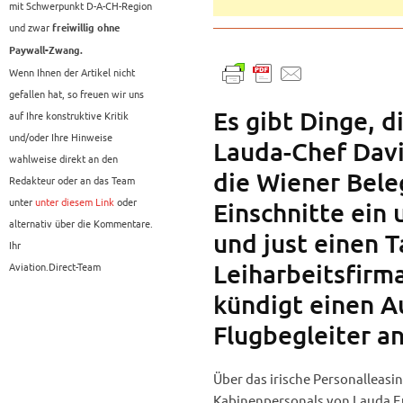
mit Schwerpunkt D-A-CH-Region
und zwar
freiwillig ohne
Paywall-Zwang.
Wenn Ihnen der Artikel nicht
gefallen hat, so freuen wir uns
Es gibt Dinge, d
auf Ihre konstruktive Kritik
und/oder Ihre Hinweise
Lauda-Chef Dav
wahlweise direkt an den
die Wiener Bele
Redakteur oder an das Team
unter
unter diesem Link
oder
Einschnitte ein
alternativ über die Kommentare.
und just einen T
Ihr
Leiharbeitsfirm
Aviation.Direct-Team
kündigt einen A
Flugbegleiter a
Über das irische Personalleasi
Kabinenpersonals von Lauda E