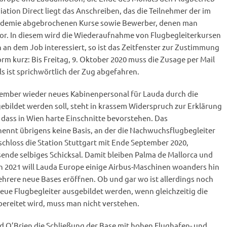
viation Direct liegt das Anschreiben, das die Teilnehmer der im
ndemie abgebrochenen Kurse sowie Bewerber, denen man
vor. In diesem wird die Wiederaufnahme von Flugbegleiterkursen
 an dem Job interessiert, so ist das Zeitfenster zur Zustimmung
orm kurz: Bis Freitag, 9. Oktober 2020 muss die Zusage per Mail
s ist sprichwörtlich der Zug abgefahren.
ember wieder neues Kabinenpersonal für Lauda durch die
ebildet werden soll, steht in krassem Widerspruch zur Erklärung
dass in Wien harte Einschnitte bevorstehen. Das
nnt übrigens keine Basis, an der die Nachwuchsflugbegleiter
 schloss die Station Stuttgart mit Ende September 2020,
ende selbiges Schicksal. Damit bleiben Palma de Mallorca und
 2021 will Lauda Europe einige Airbus-Maschinen woanders hin
hrere neue Bases eröffnen. Ob und gar wo ist allerdings noch
eue Flugbegleiter ausgebildet werden, wenn gleichzeitig die
bereitet wird, muss man nicht verstehen.
d O’Brien die Schließung der Base mit hohen Flughafen- und