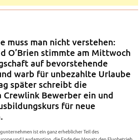
ie muss man nicht verstehen:
id O’Brien stimmte am Mittwoch
gschaft auf bevorstehende
 und warb für unbezahlte Urlaube
ag später schreibt die
a Crewlink Bewerber ein und
usbildungskurs für neue
n.
ngunternehmen ist ein ganz erheblicher Teil des
urope und Laudamotion, die Ende des Monats den Flugbetrieb