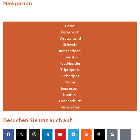
Navigation
Home
Österreich
Deutschland
Schweiz
International
Touristik
Food-Insider
Tripreports
Reisetipps
Militär
Impressum
Kontakt
Datenschutz
Newsletter
Besuchen Sie uns auch auf