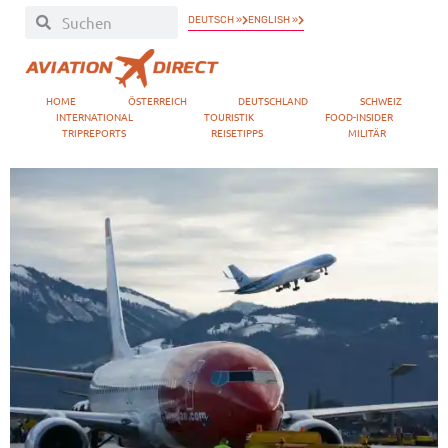
DEUTSCH »
ENGLISH »
HOME
ÖSTERREICH
DEUTSCHLAND
SCHWEIZ
INTERNATIONAL
TOURISTIK
FOOD-INSIDER
TRIPREPORTS
REISETIPPS
MILITÄR