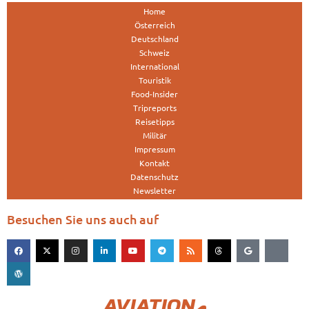
Home
Österreich
Deutschland
Schweiz
International
Touristik
Food-Insider
Tripreports
Reisetipps
Militär
Impressum
Kontakt
Datenschutz
Newsletter
Besuchen Sie uns auch auf