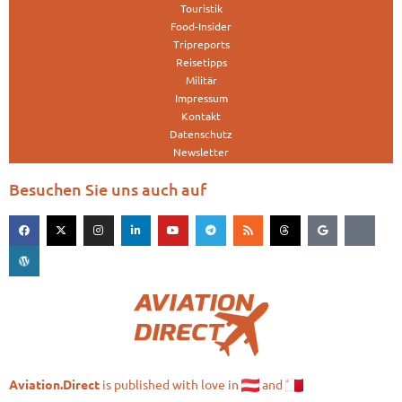
Touristik
Food-Insider
Tripreports
Reisetipps
Militär
Impressum
Kontakt
Datenschutz
Newsletter
Besuchen Sie uns auch auf
is published with love in
and
Aviation.Direct