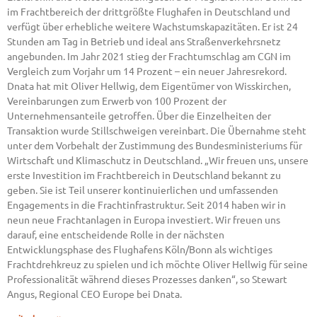
im Frachtbereich der drittgrößte Flughafen in Deutschland und
verfügt über erhebliche weitere Wachstumskapazitäten. Er ist 24
Stunden am Tag in Betrieb und ideal ans Straßenverkehrsnetz
angebunden. Im Jahr 2021 stieg der Frachtumschlag am CGN im
Vergleich zum Vorjahr um 14 Prozent – ein neuer Jahresrekord.
Dnata hat mit Oliver Hellwig, dem Eigentümer von Wisskirchen,
Vereinbarungen zum Erwerb von 100 Prozent der
Unternehmensanteile getroffen. Über die Einzelheiten der
Transaktion wurde Stillschweigen vereinbart. Die Übernahme steht
unter dem Vorbehalt der Zustimmung des Bundesministeriums für
Wirtschaft und Klimaschutz in Deutschland. „Wir freuen uns, unsere
erste Investition im Frachtbereich in Deutschland bekannt zu
geben. Sie ist Teil unserer kontinuierlichen und umfassenden
Engagements in die Frachtinfrastruktur. Seit 2014 haben wir in
neun neue Frachtanlagen in Europa investiert. Wir freuen uns
darauf, eine entscheidende Rolle in der nächsten
Entwicklungsphase des Flughafens Köln/Bonn als wichtiges
Frachtdrehkreuz zu spielen und ich möchte Oliver Hellwig für seine
Professionalität während dieses Prozesses danken“, so Stewart
Angus, Regional CEO Europe bei Dnata.