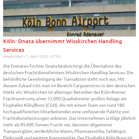
Köln: Dnata übernimmt Wisskirchen Handling
Services
Amely Mizzi
7. April 2022
07:03
Die Emirates-Tochter Dnata beabsichtigt die Übernahme des
deutschen Frachtdienstleisters Wisskirchen Handling Services. Die
behördliche Genehmigung der Transaktion steht noch aus. Mit
diesem Zukauf tritt man im Bereich Cargoservices in den deutschen
Markt ein. Wisskirchen ist alleiniger Betreiber des Köln-Bonner
Frachtzentrums, einer 12.000 Quadratmeter großen Anlage am
Flughafen Köln/Bonn (CGN), die mit einem Team von rund 180
hochqualifizierten Mitarbeitenden eine umfassende Palette von
Frachtdienstleistungen anbietet. Das Unternehmen schlägt jährlich
mehr als 85.000 Tonnen Fracht um, darunter allgemeine
Transportgüter, verderbliche Waren, Pharmazeutika, Gefahrgut,
Elektronik und weitere Konsumgüter. Der Flughafen Köln-Bonn ist