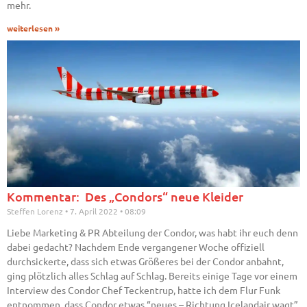
mehr.
weiterlesen »
Kommentar: Des „Condors“ neue Kleider
Steffen Lorenz
7. April 2022
08:09
Liebe Marketing & PR Abteilung der Condor, was habt ihr euch denn
dabei gedacht? Nachdem Ende vergangener Woche offiziell
durchsickerte, dass sich etwas Größeres bei der Condor anbahnt,
ging plötzlich alles Schlag auf Schlag. Bereits einige Tage vor einem
Interview des Condor Chef Teckentrup, hatte ich dem Flur Funk
entnommen, dass Condor etwas “neues – Richtung Icelandair wagt”