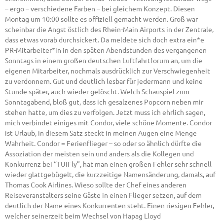
– ergo – verschiedene Farben – bei gleichem Konzept. Diesen
Montag um 10:00 sollte es offiziell gemacht werden. Groß war
scheinbar die Angst östlich des Rhein-Main Airports in der Zentrale,
dass etwas vorab durchsickert. Da meldete sich doch extra ein*e
PR-Mitarbeiter*in in den späten Abendstunden des vergangenen
Sonntags in einem großen deutschen Luftfahrtforum an, um die
eigenen Mitarbeiter, nochmals ausdrücklich zur Verschwiegenheit
zu verdonnern. Gut und deutlich lesbar für jedermann und keine
Stunde später, auch wieder gelöscht. Welch Schauspiel zum
Sonntagabend, bloß gut, dass ich gesalzenes Popcorn neben mir
stehen hatte, um dies zu verfolgen. Jetzt muss ich ehrlich sagen,
mich verbindet einiges mit Condor, viele schöne Momente. Condor
ist Urlaub, in diesem Satz steckt in meinen Augen eine Menge
Wahrheit. Condor = Ferienflieger – so oder so ähnlich dürfte die
Assoziation der meisten sein und anders als die Kollegen und
Konkurrenz bei “TUIFly”, hat man einen großen Fehler sehr schnell
wieder glattgebügelt, die kurzzeitige Namensänderung, damals, auf
Thomas Cook Airlines. Wieso sollte der Chef eines anderen
Reiseveranstalters seine Gäste in einen Flieger setzen, auf dem
deutlich der Name eines Konkurrenten steht. Einen riesigen Fehler,
welcher seinerzeit beim Wechsel von Hapag Lloyd