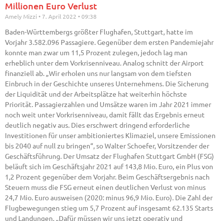
Millionen Euro Verlust
Amely Mizzi
7. April 2022
09:38
Baden-Württembergs größter Flughafen, Stuttgart, hatte im
Vorjahr 3.582.096 Passagiere. Gegenüber dem ersten Pandemiejahr
konnte man zwar um 11,5 Prozent zulegen, jedoch lag man
erheblich unter dem Vorkrisenniveau. Analog schnitt der Airport
finanziell ab. „Wir erholen uns nur langsam von dem tiefsten
Einbruch in der Geschichte unseres Unternehmens. Die Sicherung
der Liquidität und der Arbeitsplätze hat weiterhin höchste
Priorität. Passagierzahlen und Umsätze waren im Jahr 2021 immer
noch weit unter Vorkrisenniveau, damit fällt das Ergebnis erneut
deutlich negativ aus. Dies erschwert dringend erforderliche
Investitionen für unser ambitioniertes Klimaziel, unsere Emissionen
bis 2040 auf null zu bringen“, so Walter Schoefer, Vorsitzender der
Geschäftsführung. Der Umsatz der Flughafen Stuttgart GmbH (FSG)
beläuft sich im Geschäftsjahr 2021 auf 143,8 Mio. Euro, ein Plus von
1,2 Prozent gegenüber dem Vorjahr. Beim Geschäftsergebnis nach
Steuern muss die FSG erneut einen deutlichen Verlust von minus
24,7 Mio. Euro ausweisen (2020: minus 96,9 Mio. Euro). Die Zahl der
Flugbewegungen stieg um 5,7 Prozent auf insgesamt 62.135 Starts
und Landungen. „Dafür müssen wir uns jetzt operativ und