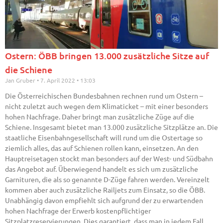
Ostern: ÖBB bringen 13.000 zusätzliche Sitze auf
die Schiene
Jan Gruber
7. April 2022
13:03
Die Österreichischen Bundesbahnen rechnen rund um Ostern –
nicht zuletzt auch wegen dem Klimaticket – mit einer besonders
hohen Nachfrage. Daher bringt man zusätzliche Züge auf die
Schiene. Insgesamt bietet man 13.000 zusätzliche Sitzplätze an. Die
staatliche Eisenbahngesellschaft will rund um die Ostertage so
ziemlich alles, das auf Schienen rollen kann, einsetzen. An den
Hauptreisetagen stockt man besonders auf der West- und Südbahn
das Angebot auf. Überwiegend handelt es sich um zusätzliche
Garnituren, die als so genannte D-Züge fahren werden. Vereinzelt
kommen aber auch zusätzliche Railjets zum Einsatz, so die ÖBB.
Unabhängig davon empfiehlt sich aufgrund der zu erwartenden
hohen Nachfrage der Erwerb kostenpflichtiger
Sitzplatzreservierungen. Dies garantiert, dass man in jedem Fall