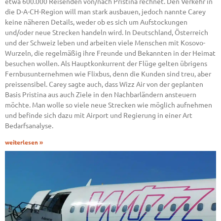
etwa 600.000 Reisenden von/nach Pristina rechnet. Den Verkehr in
die D-A-CH-Region will man stark ausbauen, jedoch nannte Carey
keine näheren Details, weder ob es sich um Aufstockungen
und/oder neue Strecken handeln wird. In Deutschland, Österreich
und der Schweiz leben und arbeiten viele Menschen mit Kosovo-
Wurzeln, die regelmäßig ihre Freunde und Bekannten in der Heimat
besuchen wollen. Als Hauptkonkurrent der Flüge gelten übrigens
Fernbusunternehmen wie Flixbus, denn die Kunden sind treu, aber
preissensibel. Carey sagte auch, dass Wizz Air von der geplanten
Basis Pristina aus auch Ziele in den Nachbarländern ansteuern
möchte. Man wolle so viele neue Strecken wie möglich aufnehmen
und befinde sich dazu mit Airport und Regierung in einer Art
Bedarfsanalyse.
weiterlesen »