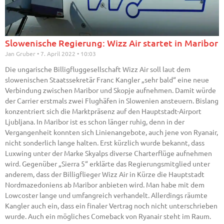
Slowenische Regierung: Wizz Air startet in Maribor
Jan Gruber
7. April 2022
10:03
Die ungarische Billigfluggesellschaft Wizz Air soll laut dem
slowenischen Staatssekretär Franc Kangler „sehr bald“ eine neue
Verbindung zwischen Maribor und Skopje aufnehmen. Damit würde
der Carrier erstmals zwei Flughäfen in Slowenien ansteuern. Bislang
konzentriert sich die Marktpräsenz auf den Hauptstadt-Airport
Ljubljana. In Maribor ist es schon länger ruhig, denn in der
Vergangenheit konnten sich Linienangebote, auch jene von Ryanair,
nicht sonderlich lange halten. Erst kürzlich wurde bekannt, dass
Luxwing unter der Marke Skyalps diverse Charterflüge aufnehmen
wird. Gegenüber „Sierra 5“ erklärte das Regierungsmitglied unter
anderem, dass der Billigflieger Wizz Air in Kürze die Hauptstadt
Nordmazedoniens ab Maribor anbieten wird. Man habe mit dem
Lowcoster lange und umfangreich verhandelt. Allerdings räumte
Kangler auch ein, dass ein finaler Vertrag noch nicht unterschrieben
wurde. Auch ein mögliches Comeback von Ryanair steht im Raum.