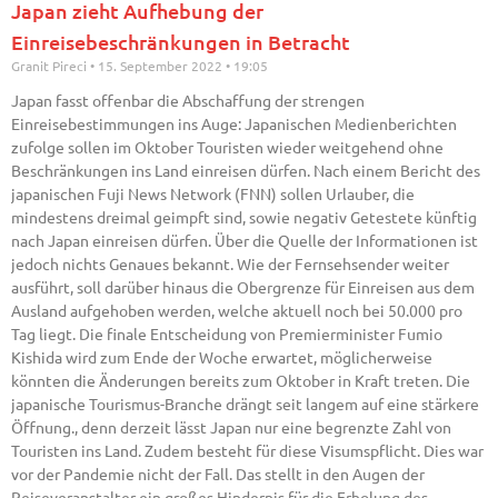
Japan zieht Aufhebung der
Einreisebeschränkungen in Betracht
Granit Pireci
15. September 2022
19:05
Japan fasst offenbar die Abschaffung der strengen
Einreisebestimmungen ins Auge: Japanischen Medienberichten
zufolge sollen im Oktober Touristen wieder weitgehend ohne
Beschränkungen ins Land einreisen dürfen. Nach einem Bericht des
japanischen Fuji News Network (FNN) sollen Urlauber, die
mindestens dreimal geimpft sind, sowie negativ Getestete künftig
nach Japan einreisen dürfen. Über die Quelle der Informationen ist
jedoch nichts Genaues bekannt. Wie der Fernsehsender weiter
ausführt, soll darüber hinaus die Obergrenze für Einreisen aus dem
Ausland aufgehoben werden, welche aktuell noch bei 50.000 pro
Tag liegt. Die finale Entscheidung von Premierminister Fumio
Kishida wird zum Ende der Woche erwartet, möglicherweise
könnten die Änderungen bereits zum Oktober in Kraft treten. Die
japanische Tourismus-Branche drängt seit langem auf eine stärkere
Öffnung., denn derzeit lässt Japan nur eine begrenzte Zahl von
Touristen ins Land. Zudem besteht für diese Visumspflicht. Dies war
vor der Pandemie nicht der Fall. Das stellt in den Augen der
Reiseveranstalter ein großes Hindernis für die Erholung des