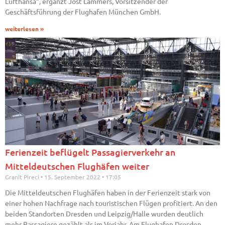
Lufthansa“, ergänzt Jost Lammers, Vorsitzender der
Geschäftsführung der Flughafen München GmbH.
weiterlesen »
Ferienzeit beflügelt Passagierverkehr an
Mitteldeutschen Flughäfen weiter
Granit Pireci
15. September 2022
17:05
Die Mitteldeutschen Flughäfen haben in der Ferienzeit stark von
einer hohen Nachfrage nach touristischen Flügen profitiert. An den
beiden Standorten Dresden und Leipzig/Halle wurden deutlich
mehr Passagiere gezählt als im Vorjahr. Am Flughafen Dresden