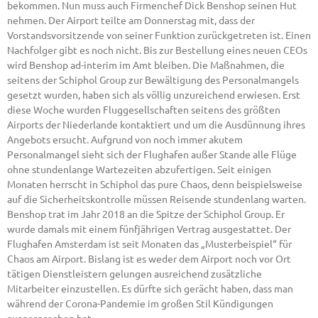
bekommen. Nun muss auch Firmenchef Dick Benshop seinen Hut
nehmen. Der Airport teilte am Donnerstag mit, dass der
Vorstandsvorsitzende von seiner Funktion zurückgetreten ist. Einen
Nachfolger gibt es noch nicht. Bis zur Bestellung eines neuen CEOs
wird Benshop ad-interim im Amt bleiben. Die Maßnahmen, die
seitens der Schiphol Group zur Bewältigung des Personalmangels
gesetzt wurden, haben sich als völlig unzureichend erwiesen. Erst
diese Woche wurden Fluggesellschaften seitens des größten
Airports der Niederlande kontaktiert und um die Ausdünnung ihres
Angebots ersucht. Aufgrund von noch immer akutem
Personalmangel sieht sich der Flughafen außer Stande alle Flüge
ohne stundenlange Wartezeiten abzufertigen. Seit einigen
Monaten herrscht in Schiphol das pure Chaos, denn beispielsweise
auf die Sicherheitskontrolle müssen Reisende stundenlang warten.
Benshop trat im Jahr 2018 an die Spitze der Schiphol Group. Er
wurde damals mit einem fünfjährigen Vertrag ausgestattet. Der
Flughafen Amsterdam ist seit Monaten das „Musterbeispiel“ für
Chaos am Airport. Bislang ist es weder dem Airport noch vor Ort
tätigen Dienstleistern gelungen ausreichend zusätzliche
Mitarbeiter einzustellen. Es dürfte sich gerächt haben, dass man
während der Corona-Pandemie im großen Stil Kündigungen