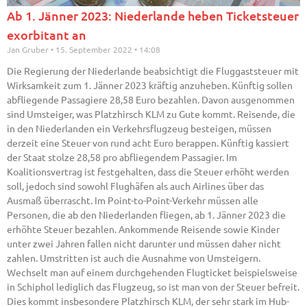
Ab 1. Jänner 2023: Niederlande heben Ticketsteuer
exorbitant an
Jan Gruber
15. September 2022
14:08
Die Regierung der Niederlande beabsichtigt die Fluggaststeuer mit
Wirksamkeit zum 1. Jänner 2023 kräftig anzuheben. Künftig sollen
abfliegende Passagiere 28,58 Euro bezahlen. Davon ausgenommen
sind Umsteiger, was Platzhirsch KLM zu Gute kommt. Reisende, die
in den Niederlanden ein Verkehrsflugzeug besteigen, müssen
derzeit eine Steuer von rund acht Euro berappen. Künftig kassiert
der Staat stolze 28,58 pro abfliegendem Passagier. Im
Koalitionsvertrag ist festgehalten, dass die Steuer erhöht werden
soll, jedoch sind sowohl Flughäfen als auch Airlines über das
Ausmaß überrascht. Im Point-to-Point-Verkehr müssen alle
Personen, die ab den Niederlanden fliegen, ab 1. Jänner 2023 die
erhöhte Steuer bezahlen. Ankommende Reisende sowie Kinder
unter zwei Jahren fallen nicht darunter und müssen daher nicht
zahlen. Umstritten ist auch die Ausnahme von Umsteigern.
Wechselt man auf einem durchgehenden Flugticket beispielsweise
in Schiphol lediglich das Flugzeug, so ist man von der Steuer befreit.
Dies kommt insbesondere Platzhirsch KLM, der sehr stark im Hub-