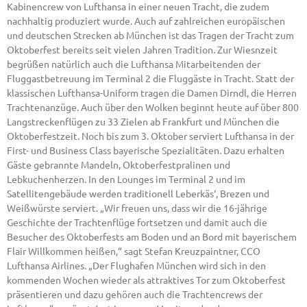
Kabinencrew von Lufthansa in einer neuen Tracht, die zudem
nachhaltig produziert wurde. Auch auf zahlreichen europäischen
und deutschen Strecken ab München ist das Tragen der Tracht zum
Oktoberfest bereits seit vielen Jahren Tradition. Zur Wiesnzeit
begrüßen natürlich auch die Lufthansa Mitarbeitenden der
Fluggastbetreuung im Terminal 2 die Fluggäste in Tracht. Statt der
klassischen Lufthansa-Uniform tragen die Damen Dirndl, die Herren
Trachtenanzüge. Auch über den Wolken beginnt heute auf über 800
Langstreckenflügen zu 33 Zielen ab Frankfurt und München die
Oktoberfestzeit. Noch bis zum 3. Oktober serviert Lufthansa in der
First- und Business Class bayerische Spezialitäten. Dazu erhalten
Gäste gebrannte Mandeln, Oktoberfestpralinen und
Lebkuchenherzen. In den Lounges im Terminal 2 und im
Satellitengebäude werden traditionell Leberkäs‘, Brezen und
Weißwürste serviert. „Wir freuen uns, dass wir die 16-jährige
Geschichte der Trachtenflüge fortsetzen und damit auch die
Besucher des Oktoberfests am Boden und an Bord mit bayerischem
Flair Willkommen heißen,“ sagt Stefan Kreuzpaintner, CCO
Lufthansa Airlines. „Der Flughafen München wird sich in den
kommenden Wochen wieder als attraktives Tor zum Oktoberfest
präsentieren und dazu gehören auch die Trachtencrews der