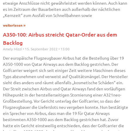
etwaige Anschlüsse nicht gewährleistet werden können. Auch kann
es im Zeitraum der Bauarbeiten auch außerhalb der nächtlichen
„Kernzeit“ zum Ausfall von Schnellbahnen sowie
weiterlesen »
A350-100: Airbus streicht Qatar-Order aus dem
Backlog
Amely Mizzi
15. September 2022
15:00
Der europäische Flugzeugbauer Airbus hat die Bestellung über 19
A350-1000 von Qatar Airways aus dem Backlog gestrichen. Der
Golfcarrier weigert sich seit einiger Zeit weitere Maschinen dieses
Typs abzunehmen und verweist auf Qualitätsmängel. Der Hersteller
sieht dies anders und räumt allenfalls „kosmetische Schäden“ ein.
Der Streit zwischen Airbus und Qatar Airways fand den vorläufigen
Höhepunkt in der herstellerseitigen Stornierung einer A321neo-
Großbestellung. Vor Gericht unterlag der Golfcarrier, so dass der
Flugzeugbauer die Lieferslots neu vergeben konnte. Nun bestätigte
ein Sprecher von Airbus, dass man die 19 für Qatar Airways
bestimmten A350-1000 aus dem Backlog gestrichen hat. Zuvor
hatte ein Gericht einstweilig entschieden, dass der Golfcarrier die