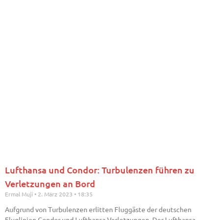
Lufthansa und Condor: Turbulenzen führen zu
Verletzungen an Bord
Ermal Muji
2. März 2023
18:35
Aufgrund von Turbulenzen erlitten Fluggäste der deutschen
Fluglinien Condor und Lufthansa Verletzungen. Der Lufthansa-