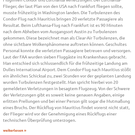
Flieger, der laut Plan von den USA nach Frankfurt fliegen sollte,
musste frühzeitig in Washington landen. Die Turbulenzen des
Condor-Flug nach Mauritius bringen 20 verletzte Passagiere als
Resultat. Beim Lufthansa-Flug nach Frankfurt ist es 90 Minuten
nach dem Abheben vom Ausgangsort Austin zu Turbulenzen
gekommen. Diese bezeichnet man als Clear-Air Turbulenzen, die
ohne sichtbare Wolkenphänomene auftreten können. Geschultes
Personal konnte die verletzten Passagiere betreuen und versorgen.
Laut der FAA wurden sieben Fluggäste ins Krankenhaus gebracht.
Man entschied sich schlussendlich für die frühzeitige Landung am
Dulles International Airport. Dem Condor-Flug nach Mauritius stößt
ein ähnliches Schicksal zu, zwei Stunden vor der geplanten Landung
wurden Turbulenzen festgestellt. Man spricht hierbei von 20
gemeldeten Verletzungen in besagtem Flugzeug. Von der Schwere
der Verletzungen gibt es soweit keine genauen Angaben, einige
erlitten Prellungen und bei einer Person gilt sogar die Mutmaßung
eines Bruchs. Der Rückflug von Mauritius findet vorerst nicht statt,
der Flieger wird vor der Genehmigung eines Rückflugs einer
technischen Überprüfung unterzogen.
weiterlesen »