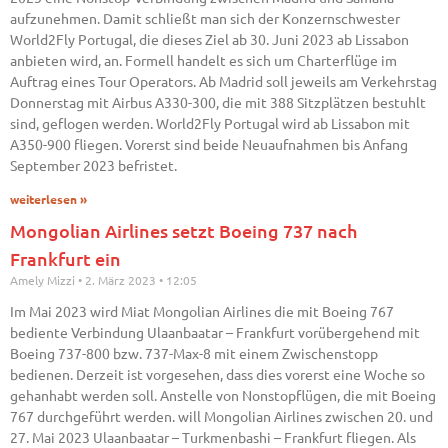
aufzunehmen. Damit schließt man sich der Konzernschwester
World2Fly Portugal, die dieses Ziel ab 30. Juni 2023 ab Lissabon
anbieten wird, an. Formell handelt es sich um Charterflüge im
Auftrag eines Tour Operators. Ab Madrid soll jeweils am Verkehrstag
Donnerstag mit Airbus A330-300, die mit 388 Sitzplätzen bestuhlt
sind, geflogen werden. World2Fly Portugal wird ab Lissabon mit
A350-900 fliegen. Vorerst sind beide Neuaufnahmen bis Anfang
September 2023 befristet.
weiterlesen »
Mongolian Airlines setzt Boeing 737 nach
Frankfurt ein
Amely Mizzi
2. März 2023
12:05
Im Mai 2023 wird Miat Mongolian Airlines die mit Boeing 767
bediente Verbindung Ulaanbaatar – Frankfurt vorübergehend mit
Boeing 737-800 bzw. 737-Max-8 mit einem Zwischenstopp
bedienen. Derzeit ist vorgesehen, dass dies vorerst eine Woche so
gehanhabt werden soll. Anstelle von Nonstopflügen, die mit Boeing
767 durchgeführt werden. will Mongolian Airlines zwischen 20. und
27. Mai 2023 Ulaanbaatar – Turkmenbashi – Frankfurt fliegen. Als