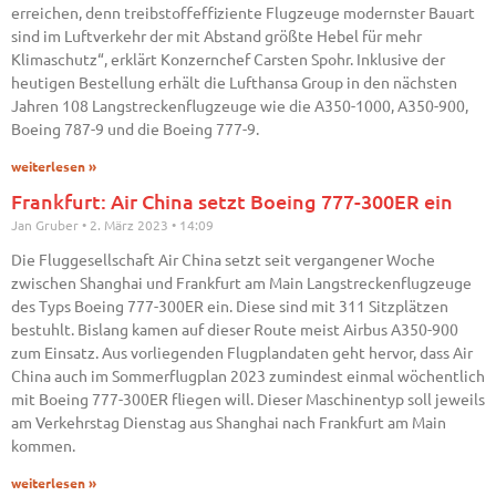
erreichen, denn treibstoffeffiziente Flugzeuge modernster Bauart
sind im Luftverkehr der mit Abstand größte Hebel für mehr
Klimaschutz“, erklärt Konzernchef Carsten Spohr. Inklusive der
heutigen Bestellung erhält die Lufthansa Group in den nächsten
Jahren 108 Langstreckenflugzeuge wie die A350-1000, A350-900,
Boeing 787-9 und die Boeing 777-9.
weiterlesen »
Frankfurt: Air China setzt Boeing 777-300ER ein
Jan Gruber
2. März 2023
14:09
Die Fluggesellschaft Air China setzt seit vergangener Woche
zwischen Shanghai und Frankfurt am Main Langstreckenflugzeuge
des Typs Boeing 777-300ER ein. Diese sind mit 311 Sitzplätzen
bestuhlt. Bislang kamen auf dieser Route meist Airbus A350-900
zum Einsatz. Aus vorliegenden Flugplandaten geht hervor, dass Air
China auch im Sommerflugplan 2023 zumindest einmal wöchentlich
mit Boeing 777-300ER fliegen will. Dieser Maschinentyp soll jeweils
am Verkehrstag Dienstag aus Shanghai nach Frankfurt am Main
kommen.
weiterlesen »