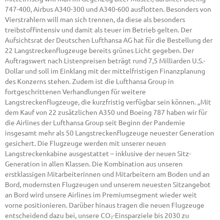
747-400, Airbus A340-300 und A340-600 ausflotten. Besonders von
Vierstrahlern will man sich trennen, da diese als besonders
treibstoffintensiv und damit als teuer im Betrieb gelten. Der
Aufsichtsrat der Deutschen Lufthansa AG hat für die Bestellung der
22 Langstreckenflugzeuge bereits grünes Licht gegeben. Der
Auftragswert nach Listenpreisen beträgt rund 7,5 Milliarden U.S.-
Dollar und soll im Einklang mit der mittelfristigen Finanzplanung
des Konzerns stehen. Zudem ist die Lufthansa Group in
fortgeschrittenen Verhandlungen für weitere
Langstreckenflugzeuge, die kurzfristig verfügbar sein können. „Mit
dem Kauf von 22 zusätzlichen A350 und Boeing 787 haben wir für
die Airlines der Lufthansa Group seit Beginn der Pandemie
insgesamt mehr als 50 Langstreckenflugzeuge neuester Generation
gesichert. Die Flugzeuge werden mit unserer neuen
Langstreckenkabine ausgestattet – inklusive der neuen Sitz-
Generation in allen Klassen. Die Kombination aus unseren
erstklassigen Mitarbeiterinnen und Mitarbeitern am Boden und an
Bord, modernsten Flugzeugen und unserem neuesten Sitzangebot
an Bord wird unsere Airlines im Premiumsegment wieder weit
vorne positionieren. Darüber hinaus tragen die neuen Flugzeuge
entscheidend dazu bei, unsere CO₂-Einsparziele bis 2030 zu