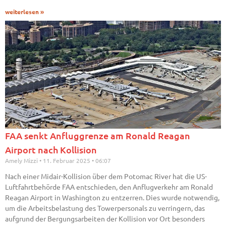
weiterlesen »
FAA senkt Anfluggrenze am Ronald Reagan
Airport nach Kollision
Amely Mizzi
11. Februar 2025
06:07
Nach einer Midair-Kollision über dem Potomac River hat die US-
Luftfahrtbehörde FAA entschieden, den Anflugverkehr am Ronald
Reagan Airport in Washington zu entzerren. Dies wurde notwendig,
um die Arbeitsbelastung des Towerpersonals zu verringern, das
aufgrund der Bergungsarbeiten der Kollision vor Ort besonders