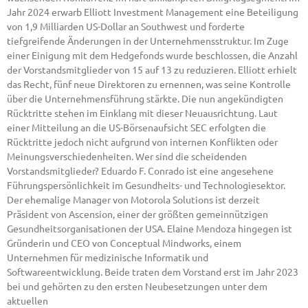
Jahr 2024 erwarb Elliott Investment Management eine Beteiligung
von 1,9 Milliarden US-Dollar an Southwest und forderte
tiefgreifende Änderungen in der Unternehmensstruktur. Im Zuge
einer Einigung mit dem Hedgefonds wurde beschlossen, die Anzahl
der Vorstandsmitglieder von 15 auf 13 zu reduzieren. Elliott erhielt
das Recht, fünf neue Direktoren zu ernennen, was seine Kontrolle
über die Unternehmensführung stärkte. Die nun angekündigten
Rücktritte stehen im Einklang mit dieser Neuausrichtung. Laut
einer Mitteilung an die US-Börsenaufsicht SEC erfolgten die
Rücktritte jedoch nicht aufgrund von internen Konflikten oder
Meinungsverschiedenheiten. Wer sind die scheidenden
Vorstandsmitglieder? Eduardo F. Conrado ist eine angesehene
Führungspersönlichkeit im Gesundheits- und Technologiesektor.
Der ehemalige Manager von Motorola Solutions ist derzeit
Präsident von Ascension, einer der größten gemeinnützigen
Gesundheitsorganisationen der USA. Elaine Mendoza hingegen ist
Gründerin und CEO von Conceptual Mindworks, einem
Unternehmen für medizinische Informatik und
Softwareentwicklung. Beide traten dem Vorstand erst im Jahr 2023
bei und gehörten zu den ersten Neubesetzungen unter dem
aktuellen