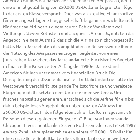
American Airlines bot damals den sogenannten AAirpass an, der für
eine einmalige Zahlung von 250.000 US-Dollar unbegrenzte Flüge
in der ersten Klasse versprach. Doch was als kreative Finanzspritze
für eine angeschlagene Fluggesellschaft begann, entwickelte sich
für American Airlines zu einem teuren Fehler. Vor allem zwei
Vielflieger, Steven Rothstein und Jacques E. Vroom Jr., nutzten das
Angebot in einem Ausmaß, das sich die Airline so nicht vorgestellt
hatte. Nach Jahrzehnten des ungehinderten Reisens wurde ihnen
die Nutzung des AAirpasses entzogen, begleitet von einem
juristischen Tauziehen, das Jahre andauerte. Ein riskantes Angebot
in finanziellen Krisenzeiten Anfang der 1980er Jahre stand
American Airlines unter massivem finanziellen Druck. Die
Deregulierung der US-amerikanischen Luftfahrtindustrie hatte den
Wettbewerb verschärft, steigende Treibstoffpreise und veraltete
Flugzeugmodelle setzten dem Unternehmen weiter zu. Um
frisches Kapital zu generieren, entschied sich die Airline für ein bis
dahin beispielloses Angebot: den unbegrenzten AAirpass für
250.000 US-Dollar. In den folgenden Jahren kauften insgesamt 66
Personen diesen „goldenen Flugschein“. Einer von ihnen war der
Chicagoer Investmentbanker Steven Rothstein, der das Ticket 1987
erwarb. Zwei Jahre später zahlte er weitere 150.000 US-Dollar für
eine zusätzliche Begleitkarte, die es ihm erlaubte, eine weitere