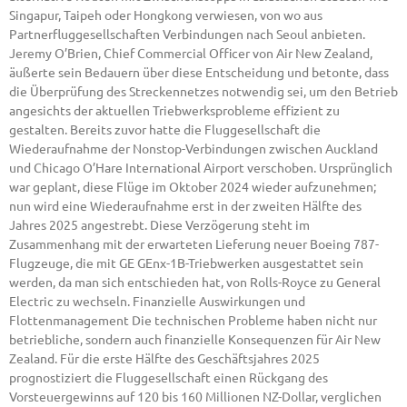
Singapur, Taipeh oder Hongkong verwiesen, von wo aus
Partnerfluggesellschaften Verbindungen nach Seoul anbieten.
Jeremy O’Brien, Chief Commercial Officer von Air New Zealand,
äußerte sein Bedauern über diese Entscheidung und betonte, dass
die Überprüfung des Streckennetzes notwendig sei, um den Betrieb
angesichts der aktuellen Triebwerksprobleme effizient zu
gestalten. Bereits zuvor hatte die Fluggesellschaft die
Wiederaufnahme der Nonstop-Verbindungen zwischen Auckland
und Chicago O’Hare International Airport verschoben. Ursprünglich
war geplant, diese Flüge im Oktober 2024 wieder aufzunehmen;
nun wird eine Wiederaufnahme erst in der zweiten Hälfte des
Jahres 2025 angestrebt. Diese Verzögerung steht im
Zusammenhang mit der erwarteten Lieferung neuer Boeing 787-
Flugzeuge, die mit GE GEnx-1B-Triebwerken ausgestattet sein
werden, da man sich entschieden hat, von Rolls-Royce zu General
Electric zu wechseln. Finanzielle Auswirkungen und
Flottenmanagement Die technischen Probleme haben nicht nur
betriebliche, sondern auch finanzielle Konsequenzen für Air New
Zealand. Für die erste Hälfte des Geschäftsjahres 2025
prognostiziert die Fluggesellschaft einen Rückgang des
Vorsteuergewinns auf 120 bis 160 Millionen NZ-Dollar, verglichen