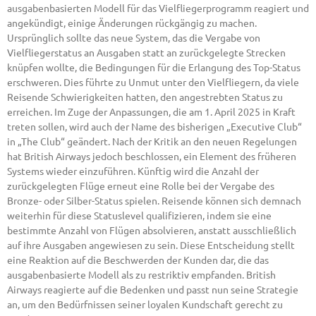
ausgabenbasierten Modell für das Vielfliegerprogramm reagiert und
angekündigt, einige Änderungen rückgängig zu machen.
Ursprünglich sollte das neue System, das die Vergabe von
Vielfliegerstatus an Ausgaben statt an zurückgelegte Strecken
knüpfen wollte, die Bedingungen für die Erlangung des Top-Status
erschweren. Dies führte zu Unmut unter den Vielfliegern, da viele
Reisende Schwierigkeiten hatten, den angestrebten Status zu
erreichen. Im Zuge der Anpassungen, die am 1. April 2025 in Kraft
treten sollen, wird auch der Name des bisherigen „Executive Club“
in „The Club“ geändert. Nach der Kritik an den neuen Regelungen
hat British Airways jedoch beschlossen, ein Element des früheren
Systems wieder einzuführen. Künftig wird die Anzahl der
zurückgelegten Flüge erneut eine Rolle bei der Vergabe des
Bronze- oder Silber-Status spielen. Reisende können sich demnach
weiterhin für diese Statuslevel qualifizieren, indem sie eine
bestimmte Anzahl von Flügen absolvieren, anstatt ausschließlich
auf ihre Ausgaben angewiesen zu sein. Diese Entscheidung stellt
eine Reaktion auf die Beschwerden der Kunden dar, die das
ausgabenbasierte Modell als zu restriktiv empfanden. British
Airways reagierte auf die Bedenken und passt nun seine Strategie
an, um den Bedürfnissen seiner loyalen Kundschaft gerecht zu