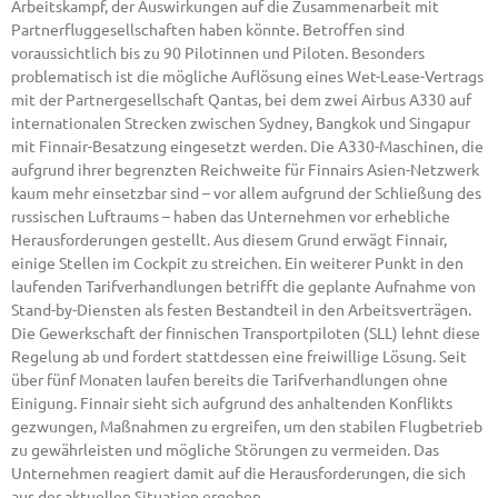
Arbeitskampf, der Auswirkungen auf die Zusammenarbeit mit
Partnerfluggesellschaften haben könnte. Betroffen sind
voraussichtlich bis zu 90 Pilotinnen und Piloten. Besonders
problematisch ist die mögliche Auflösung eines Wet-Lease-Vertrags
mit der Partnergesellschaft Qantas, bei dem zwei Airbus A330 auf
internationalen Strecken zwischen Sydney, Bangkok und Singapur
mit Finnair-Besatzung eingesetzt werden. Die A330-Maschinen, die
aufgrund ihrer begrenzten Reichweite für Finnairs Asien-Netzwerk
kaum mehr einsetzbar sind – vor allem aufgrund der Schließung des
russischen Luftraums – haben das Unternehmen vor erhebliche
Herausforderungen gestellt. Aus diesem Grund erwägt Finnair,
einige Stellen im Cockpit zu streichen. Ein weiterer Punkt in den
laufenden Tarifverhandlungen betrifft die geplante Aufnahme von
Stand-by-Diensten als festen Bestandteil in den Arbeitsverträgen.
Die Gewerkschaft der finnischen Transportpiloten (SLL) lehnt diese
Regelung ab und fordert stattdessen eine freiwillige Lösung. Seit
über fünf Monaten laufen bereits die Tarifverhandlungen ohne
Einigung. Finnair sieht sich aufgrund des anhaltenden Konflikts
gezwungen, Maßnahmen zu ergreifen, um den stabilen Flugbetrieb
zu gewährleisten und mögliche Störungen zu vermeiden. Das
Unternehmen reagiert damit auf die Herausforderungen, die sich
aus der aktuellen Situation ergeben.