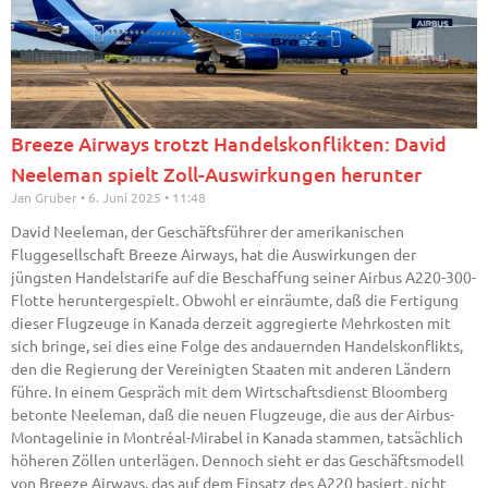
Breeze Airways trotzt Handelskonflikten: David
Neeleman spielt Zoll-Auswirkungen herunter
Jan Gruber
6. Juni 2025
11:48
David Neeleman, der Geschäftsführer der amerikanischen
Fluggesellschaft Breeze Airways, hat die Auswirkungen der
jüngsten Handelstarife auf die Beschaffung seiner Airbus A220-300-
Flotte heruntergespielt. Obwohl er einräumte, daß die Fertigung
dieser Flugzeuge in Kanada derzeit aggregierte Mehrkosten mit
sich bringe, sei dies eine Folge des andauernden Handelskonflikts,
den die Regierung der Vereinigten Staaten mit anderen Ländern
führe. In einem Gespräch mit dem Wirtschaftsdienst Bloomberg
betonte Neeleman, daß die neuen Flugzeuge, die aus der Airbus-
Montagelinie in Montréal-Mirabel in Kanada stammen, tatsächlich
höheren Zöllen unterlägen. Dennoch sieht er das Geschäftsmodell
von Breeze Airways, das auf dem Einsatz des A220 basiert, nicht