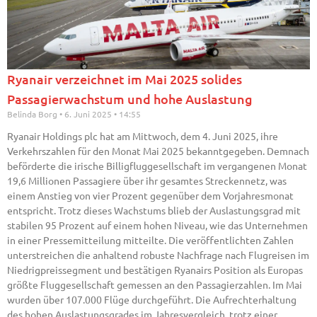
Ryanair verzeichnet im Mai 2025 solides
Passagierwachstum und hohe Auslastung
Belinda Borg
6. Juni 2025
14:55
Ryanair Holdings plc hat am Mittwoch, dem 4. Juni 2025, ihre
Verkehrszahlen für den Monat Mai 2025 bekanntgegeben. Demnach
beförderte die irische Billigfluggesellschaft im vergangenen Monat
19,6 Millionen Passagiere über ihr gesamtes Streckennetz, was
einem Anstieg von vier Prozent gegenüber dem Vorjahresmonat
entspricht. Trotz dieses Wachstums blieb der Auslastungsgrad mit
stabilen 95 Prozent auf einem hohen Niveau, wie das Unternehmen
in einer Pressemitteilung mitteilte. Die veröffentlichten Zahlen
unterstreichen die anhaltend robuste Nachfrage nach Flugreisen im
Niedrigpreissegment und bestätigen Ryanairs Position als Europas
größte Fluggesellschaft gemessen an den Passagierzahlen. Im Mai
wurden über 107.000 Flüge durchgeführt. Die Aufrechterhaltung
des hohen Auslastungsgrades im Jahresvergleich, trotz einer