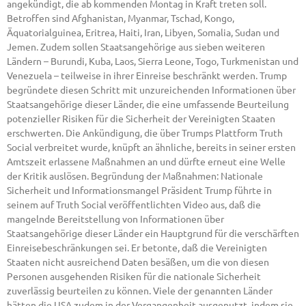
angekündigt, die ab kommenden Montag in Kraft treten soll.
Betroffen sind Afghanistan, Myanmar, Tschad, Kongo,
Äquatorialguinea, Eritrea, Haiti, Iran, Libyen, Somalia, Sudan und
Jemen. Zudem sollen Staatsangehörige aus sieben weiteren
Ländern – Burundi, Kuba, Laos, Sierra Leone, Togo, Turkmenistan und
Venezuela – teilweise in ihrer Einreise beschränkt werden. Trump
begründete diesen Schritt mit unzureichenden Informationen über
Staatsangehörige dieser Länder, die eine umfassende Beurteilung
potenzieller Risiken für die Sicherheit der Vereinigten Staaten
erschwerten. Die Ankündigung, die über Trumps Plattform Truth
Social verbreitet wurde, knüpft an ähnliche, bereits in seiner ersten
Amtszeit erlassene Maßnahmen an und dürfte erneut eine Welle
der Kritik auslösen. Begründung der Maßnahmen: Nationale
Sicherheit und Informationsmangel Präsident Trump führte in
seinem auf Truth Social veröffentlichten Video aus, daß die
mangelnde Bereitstellung von Informationen über
Staatsangehörige dieser Länder ein Hauptgrund für die verschärften
Einreisebeschränkungen sei. Er betonte, daß die Vereinigten
Staaten nicht ausreichend Daten besäßen, um die von diesen
Personen ausgehenden Risiken für die nationale Sicherheit
zuverlässig beurteilen zu können. Viele der genannten Länder
hätten die USA zudem in der Vergangenheit ausgenutzt, indem sie