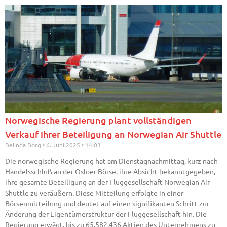
Norwegische Regierung plant vollständigen
Verkauf ihrer Beteiligung an Norwegian Air Shuttle
Belinda Borg
6. Juni 2025
14:03
Die norwegische Regierung hat am Dienstagnachmittag, kurz nach
Handelsschluß an der Osloer Börse, ihre Absicht bekanntgegeben,
ihre gesamte Beteiligung an der Fluggesellschaft Norwegian Air
Shuttle zu veräußern. Diese Mitteilung erfolgte in einer
Börsenmitteilung und deutet auf einen signifikanten Schritt zur
Änderung der Eigentümerstruktur der Fluggesellschaft hin. Die
Regierung erwägt, bis zu 65.582.436 Aktien des Unternehmens zu