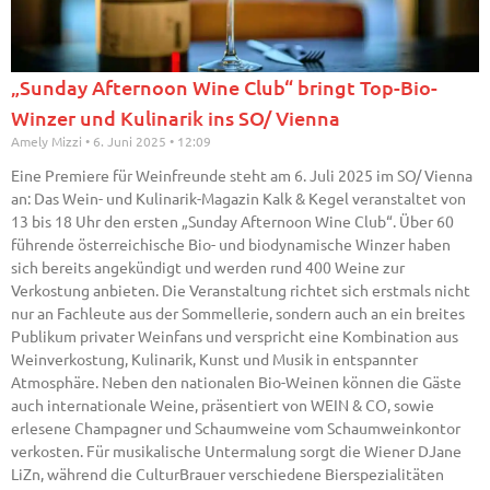
„Sunday Afternoon Wine Club“ bringt Top-Bio-
Winzer und Kulinarik ins SO/ Vienna
Amely Mizzi
6. Juni 2025
12:09
Eine Premiere für Weinfreunde steht am 6. Juli 2025 im SO/ Vienna
an: Das Wein- und Kulinarik-Magazin Kalk & Kegel veranstaltet von
13 bis 18 Uhr den ersten „Sunday Afternoon Wine Club“. Über 60
führende österreichische Bio- und biodynamische Winzer haben
sich bereits angekündigt und werden rund 400 Weine zur
Verkostung anbieten. Die Veranstaltung richtet sich erstmals nicht
nur an Fachleute aus der Sommellerie, sondern auch an ein breites
Publikum privater Weinfans und verspricht eine Kombination aus
Weinverkostung, Kulinarik, Kunst und Musik in entspannter
Atmosphäre. Neben den nationalen Bio-Weinen können die Gäste
auch internationale Weine, präsentiert von WEIN & CO, sowie
erlesene Champagner und Schaumweine vom Schaumweinkontor
verkosten. Für musikalische Untermalung sorgt die Wiener DJane
LiZn, während die CulturBrauer verschiedene Bierspezialitäten