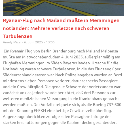
Ryanair-Flug nach Mailand mußte in Memmingen
notlanden: Mehrere Verletzte nach schweren
Turbulenzen
Amely Mizzi
6. Juni 2025
13:05
Ein Ryanair-Flug von Berlin Brandenburg nach Mailand Malpensa
mußte am Mittwochabend, dem 4. Juni 2025, außerplanmäßig am
Flughafen Memmingen im Süden Bayerns landen. Ursache für die
Notlandung waren schwere Turbulenzen, in die das Flugzeug über
Süddeutschland geraten war. Nach Polizeiangaben wurden an Bord
mindestens sieben Personen verletzt, darunter sechs Passagiere
und ein Crew-Mitglied. Die genaue Schwere der Verletzungen war
zunächst unklar, jedoch wurde berichtet, daß drei Personen zur
weiteren medizinischen Versorgung in ein Krankenhaus gebracht
werden mußten. Der Vorfall ereignete sich, als die Boeing 737-800
mit der Kennung EI-EKN eine heftige Gewitterzelle überflog.
Augenzeugenberichten zufolge seien Passagiere infolge der
starken Erschütterungen gegen die Kabinendecke geschleudert