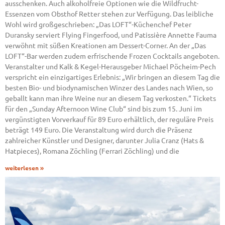
ausschenken. Auch alkoholfreie Optionen wie die Wildfrucht-
Essenzen vom Obsthof Retter stehen zur Verfügung. Das leibliche
Wohl wird großgeschrieben: „Das LOFT“-Küchenchef Peter
Duransky serviert Flying Fingerfood, und Patissière Annette Fauma
verwöhnt mit süßen Kreationen am Dessert-Corner. An der „Das
LOFT“-Bar werden zudem erfrischende Frozen Cocktails angeboten.
Veranstalter und Kalk & Kegel-Herausgeber Michael Pöcheim-Pech
verspricht ein einzigartiges Erlebnis: „Wir bringen an diesem Tag die
besten Bio- und biodynamischen Winzer des Landes nach Wien, so
geballt kann man ihre Weine nur an diesem Tag verkosten.“ Tickets
für den „Sunday Afternoon Wine Club“ sind bis zum 15. Juni im
vergünstigten Vorverkauf für 89 Euro erhältlich, der reguläre Preis
beträgt 149 Euro. Die Veranstaltung wird durch die Präsenz
zahlreicher Künstler und Designer, darunter Julia Cranz (Hats &
Hatpieces), Romana Zöchling (Ferrari Zöchling) und die
weiterlesen »