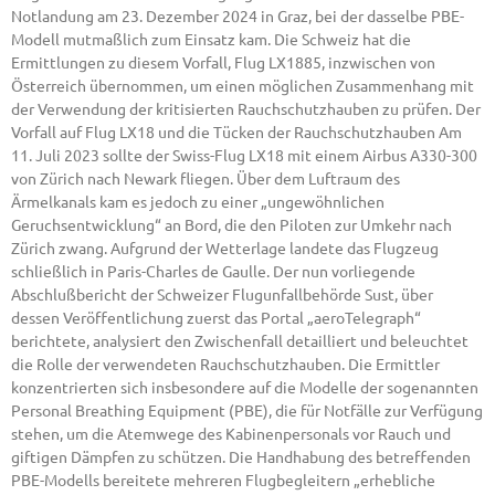
Notlandung am 23. Dezember 2024 in Graz, bei der dasselbe PBE-
Modell mutmaßlich zum Einsatz kam. Die Schweiz hat die
Ermittlungen zu diesem Vorfall, Flug LX1885, inzwischen von
Österreich übernommen, um einen möglichen Zusammenhang mit
der Verwendung der kritisierten Rauchschutzhauben zu prüfen. Der
Vorfall auf Flug LX18 und die Tücken der Rauchschutzhauben Am
11. Juli 2023 sollte der Swiss-Flug LX18 mit einem Airbus A330-300
von Zürich nach Newark fliegen. Über dem Luftraum des
Ärmelkanals kam es jedoch zu einer „ungewöhnlichen
Geruchsentwicklung“ an Bord, die den Piloten zur Umkehr nach
Zürich zwang. Aufgrund der Wetterlage landete das Flugzeug
schließlich in Paris-Charles de Gaulle. Der nun vorliegende
Abschlußbericht der Schweizer Flugunfallbehörde Sust, über
dessen Veröffentlichung zuerst das Portal „aeroTelegraph“
berichtete, analysiert den Zwischenfall detailliert und beleuchtet
die Rolle der verwendeten Rauchschutzhauben. Die Ermittler
konzentrierten sich insbesondere auf die Modelle der sogenannten
Personal Breathing Equipment (PBE), die für Notfälle zur Verfügung
stehen, um die Atemwege des Kabinenpersonals vor Rauch und
giftigen Dämpfen zu schützen. Die Handhabung des betreffenden
PBE-Modells bereitete mehreren Flugbegleitern „erhebliche