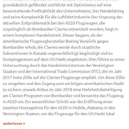
grundsätzlich gefährdet und blickt mit Optimismus auf eine
bevorstehende Profitabilität des Unternehmens. Der Handelskrieg
und seine Komplexität für die Luftfahrtindustrie Der Ursprung der
aktuellen Zollproblematik bei den A220-Flugzeugen, die
ursprünglich als Bombardier CSeries entwickelt wurden, liegt in
einem komplexen Handelsstreit. Dieser begann, als der
amerikanische Flugzeughersteller Boeing Vorwürfe gegen
Bombardier erhob, die CSeries werde durch staatliche
Subventionen in Kanada ungerechtfertigt begünstigt und zu
Dumpingpreisen auf dem US-Markt angeboten. Dies führte zu einer
Untersuchung durch das Handelsministerium der Vereinigten
Staaten und der International Trade Commission (ITC), die im Jahr
2017 hohe Zölle auf die CSeries-Flugzeuge empfahl. Um diese Zölle
zu umgehen und den Zugang zum wichtigen amerikanischen Markt
zu sichern, erwarb Airbus im Jahr 2018 eine Mehrheitsbeteiligung
am CSeries-Programm von Bombardier und benannte das Flugzeug
in A220 um. Ein wesentlicher Schritt war die Eröffnung einer
zweiten Montagelinie für den A220 in Mobile, Alabama, in den
Vereinigten Staaten, um die Flugzeuge für den US-Markt lokal
weiterlesen »