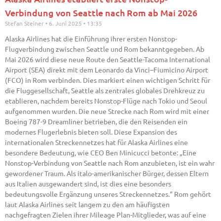
Verbindung von Seattle nach Rom ab Mai 2026
Stefan Steiner
6. Juni 2025
13:35
Alaska Airlines hat die Einführung ihrer ersten Nonstop-
Flugverbindung zwischen Seattle und Rom bekanntgegeben. Ab
Mai 2026 wird diese neue Route den Seattle-Tacoma International
Airport (SEA) direkt mit dem Leonardo da Vinci–Fiumicino Airport
(FCO) in Rom verbinden. Dies markiert einen wichtigen Schritt für
die Fluggesellschaft, Seattle als zentrales globales Drehkreuz zu
etablieren, nachdem bereits Nonstop-Flüge nach Tokio und Seoul
aufgenommen wurden. Die neue Strecke nach Rom wird mit einer
Boeing 787-9 Dreamliner betrieben, die den Reisenden ein
modernes Flugerlebnis bieten soll. Diese Expansion des
internationalen Streckennetzes hat für Alaska Airlines eine
besondere Bedeutung, wie CEO Ben Minicucci betonte: „Eine
Nonstop-Verbindung von Seattle nach Rom anzubieten, ist ein wahr
gewordener Traum. Als italo-amerikanischer Bürger, dessen Eltern
aus Italien ausgewandert sind, ist dies eine besonders
bedeutungsvolle Ergänzung unseres Streckennetzes.“ Rom gehört
laut Alaska Airlines seit langem zu den am häufigsten
nachgefragten Zielen ihrer Mileage Plan-Mitglieder, was auf eine