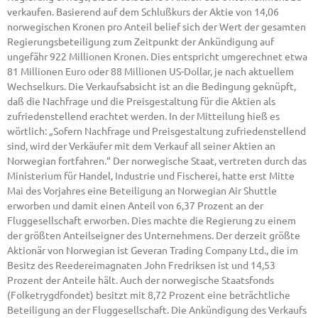
verkaufen. Basierend auf dem Schlußkurs der Aktie von 14,06
norwegischen Kronen pro Anteil belief sich der Wert der gesamten
Regierungsbeteiligung zum Zeitpunkt der Ankündigung auf
ungefähr 922 Millionen Kronen. Dies entspricht umgerechnet etwa
81 Millionen Euro oder 88 Millionen US-Dollar, je nach aktuellem
Wechselkurs. Die Verkaufsabsicht ist an die Bedingung geknüpft,
daß die Nachfrage und die Preisgestaltung für die Aktien als
zufriedenstellend erachtet werden. In der Mitteilung hieß es
wörtlich: „Sofern Nachfrage und Preisgestaltung zufriedenstellend
sind, wird der Verkäufer mit dem Verkauf all seiner Aktien an
Norwegian fortfahren.“ Der norwegische Staat, vertreten durch das
Ministerium für Handel, Industrie und Fischerei, hatte erst Mitte
Mai des Vorjahres eine Beteiligung an Norwegian Air Shuttle
erworben und damit einen Anteil von 6,37 Prozent an der
Fluggesellschaft erworben. Dies machte die Regierung zu einem
der größten Anteilseigner des Unternehmens. Der derzeit größte
Aktionär von Norwegian ist Geveran Trading Company Ltd., die im
Besitz des Reedereimagnaten John Fredriksen ist und 14,53
Prozent der Anteile hält. Auch der norwegische Staatsfonds
(Folketrygdfondet) besitzt mit 8,72 Prozent eine beträchtliche
Beteiligung an der Fluggesellschaft. Die Ankündigung des Verkaufs