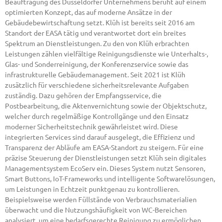
Beauftragung des Düsseldorfer Unternehmens beruht auf einem
optimierten Konzept, das auf moderne Ansätze in der
Gebäudebewirtschaftung setzt. Klüh ist bereits seit 2016 am
Standort der EASA tätig und verantwortet dort ein breites
Spektrum an Dienstleistungen. Zu den von Klüh erbrachten
Leistungen zählen vielfältige Reinigungsdienste wie Unterhalts-,
Glas- und Sonderreinigung, der Konferenzservice sowie das
infrastrukturelle Gebäudemanagement. Seit 2021 ist Klüh
zusätzlich für verschiedene sicherheitsrelevante Aufgaben
zuständig. Dazu gehören der Empfangsservice, die
Postbearbeitung, die Aktenvernichtung sowie der Objektschutz,
welcher durch regelmäßige Kontrollgänge und den Einsatz
moderner Sicherheitstechnik gewährleistet wird. Diese
integrierten Services sind darauf ausgelegt, die Effizienz und
Transparenz der Abläufe am EASA-Standort zu steigern. Für eine
präzise Steuerung der Dienstleistungen setzt Klüh sein digitales
Managementsystem EcoServ ein. Dieses System nutzt Sensoren,
Smart Buttons, IoT-Frameworks und intelligente Softwarelösungen,
um Leistungen in Echtzeit punktgenau zu kontrollieren.
Beispielsweise werden Füllstände von Verbrauchsmaterialien
überwacht und die Nutzungshäufigkeit von WC-Bereichen
analysiert, um eine bedarfsgerechte Reinigung zu ermöglichen.