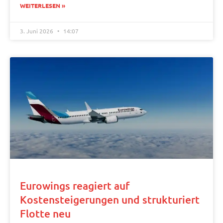
WEITERLESEN »
3. Juni 2026
14:07
Eurowings reagiert auf
Kostensteigerungen und strukturiert
Flotte neu