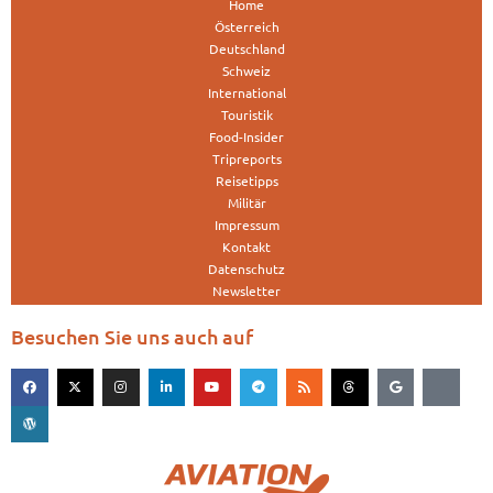
Home
Österreich
Deutschland
Schweiz
International
Touristik
Food-Insider
Tripreports
Reisetipps
Militär
Impressum
Kontakt
Datenschutz
Newsletter
Besuchen Sie uns auch auf