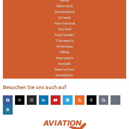
Österreich
Deutschland
Schweiz
International
Touristik
Food-Insider
Tripreports
Reisetipps
Militär
Impressum
Kontakt
Datenschutz
Newsletter
Besuchen Sie uns auch auf