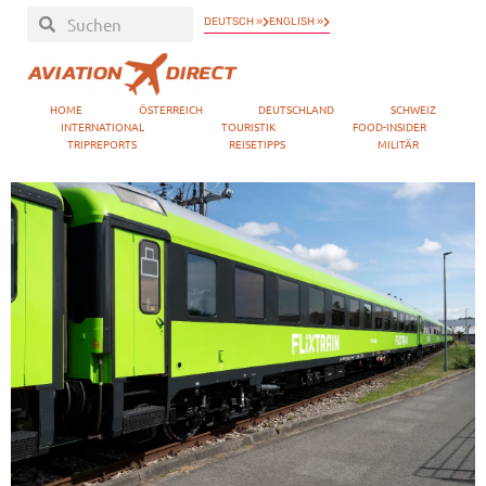
DEUTSCH »
ENGLISH »
HOME
ÖSTERREICH
DEUTSCHLAND
SCHWEIZ
INTERNATIONAL
TOURISTIK
FOOD-INSIDER
TRIPREPORTS
REISETIPPS
MILITÄR