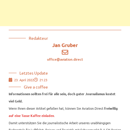
Redakteur
Jan Gruber
office@aviation.direct
Letztes Update
23. April 2022
21:23
Give a coffee
Informationen sollten frei für alle sein, doch guter Journalismus kostet
viel Geld.
Wenn Ihnen dieser Artikel gefallen hat, können Sie Aviation.Direct
freiwillig
.
auf eine Tasse Kaffee einladen
Damit unterstützen Sie die journalistische Arbeit unseres unabhängigen
Fachportals für Luftfahrt, Reisen und Touristik mit Schwerpunkt D-A-CH-Region