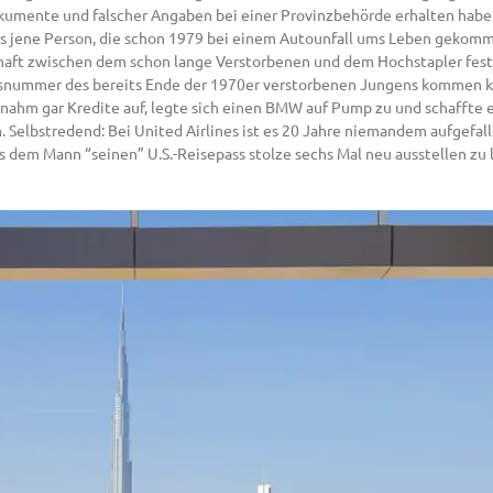
 Dokumente und falscher Angaben bei einer Provinzbehörde erhalten habe
als jene Person, die schon 1979 bei einem Autounfall ums Leben gekommen
ft zwischen dem schon lange Verstorbenen und dem Hochstapler festst
rungsnummer des bereits Ende der 1970er verstorbenen Jungens kommen 
 nahm gar Kredite auf, legte sich einen BMW auf Pump zu und schaffte es
 Selbstredend: Bei United Airlines ist es 20 Jahre niemandem aufgefall
s dem Mann “seinen” U.S.-Reisepass stolze sechs Mal neu ausstellen zu 