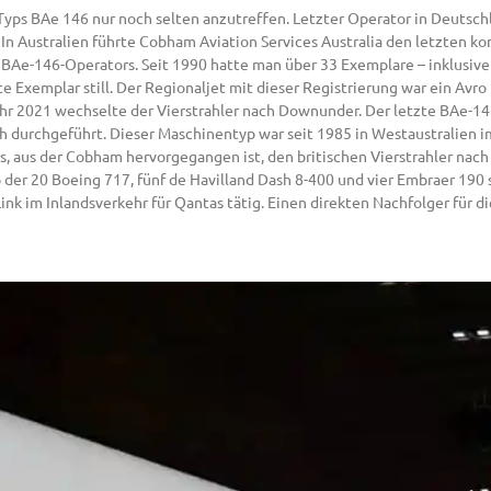
Typs BAe 146 nur noch selten anzutreffen. Letzter Operator in Deutsch
In Australien führte Cobham Aviation Services Australia den letzten 
BAe-146-Operators. Seit 1990 hatte man über 33 Exemplare – inklusive
 Exemplar still. Der Regionaljet mit dieser Registrierung war ein Avro
hr 2021 wechselte der Vierstrahler nach Downunder. Der letzte BAe-1
h durchgeführt. Dieser Maschinentyp war seit 1985 in Westaustralien i
ms, aus der Cobham hervorgegangen ist, den britischen Vierstrahler na
der 20 Boeing 717, fünf de Havilland Dash 8-400 und vier Embraer 190 
k im Inlandsverkehr für Qantas tätig. Einen direkten Nachfolger für d