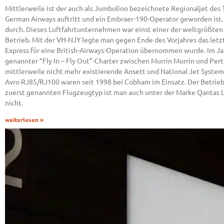
Mittlerweile ist der auch als Jumbolino bezeichnete Regionaljet des 
German Airways auftritt und ein Embraer-190-Operator geworden ist. 
durch. Dieses Luftfahrtunternehmen war einst einer der weltgrößten 
Betrieb. Mit der VH-NJY legte man gegen Ende des Vorjahres das letzte
Express für eine British-Airways-Operation übernommen wurde. Im Ja
genannter “Fly In – Fly Out”-Charter zwischen Murrin Murrin und Pert
mittlerweile nicht mehr existierende Ansett und National Jet Syste
Avro RJ85/RJ100 waren seit 1998 bei Cobham im Einsatz. Der Betrieb 
zuerst genannten Flugzeugtyp ist man auch unter der Marke Qantas Lin
nicht.
weiterlesen »