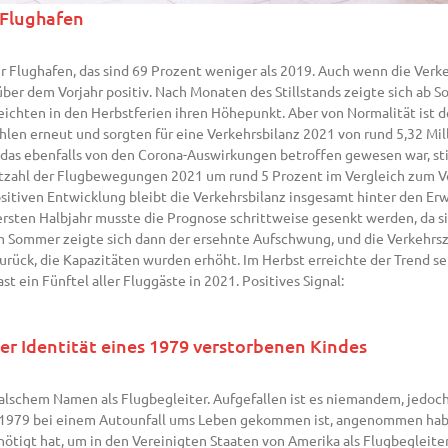
 Flughafen
Flughafen, das sind 69 Prozent weniger als 2019. Auch wenn die Verke
nüber dem Vorjahr positiv. Nach Monaten des Stillstands zeigte sich ab
ichten in den Herbstferien ihren Höhepunkt. Aber von Normalität ist d
ahlen erneut und sorgten für eine Verkehrsbilanz 2021 von rund 5,32 M
0, das ebenfalls von den Corona-Auswirkungen betroffen gewesen war, st
tzahl der Flugbewegungen 2021 um rund 5 Prozent im Vergleich zum Vor
ositiven Entwicklung bleibt die Verkehrsbilanz insgesamt hinter den Er
rsten Halbjahr musste die Prognose schrittweise gesenkt werden, da s
Sommer zeigte sich dann der ersehnte Aufschwung, und die Verkehrsza
 zurück, die Kapazitäten wurden erhöht. Im Herbst erreichte der Trend 
 ein Fünftel aller Fluggäste in 2021. Positives Signal:
ter Identität eines 1979 verstorbenen Kindes
r falschem Namen als Flugbegleiter. Aufgefallen ist es niemandem, jedoc
chon 1979 bei einem Autounfall ums Leben gekommen ist, angenommen hab
enötigt hat, um in den Vereinigten Staaten von Amerika als Flugbegleit