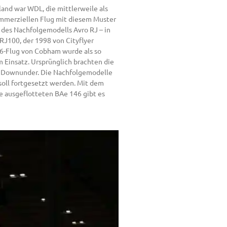
land war WDL, die mittlerweile als
kommerziellen Flug mit diesem Muster
 des Nachfolgemodells Avro RJ – in
 RJ100, der 1998 von Cityflyer
46-Flug von Cobham wurde als so
m Einsatz. Ursprünglich brachten die
ch Downunder. Die Nachfolgemodelle
soll fortgesetzt werden. Mit dem
ie ausgeflotteten BAe 146 gibt es