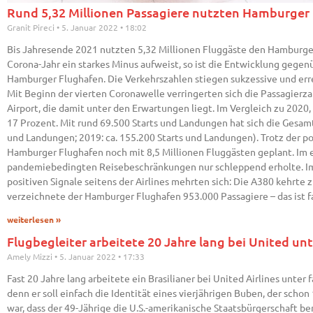
Rund 5,32 Millionen Passagiere nutzten Hamburger
Granit Pireci
5. Januar 2022
18:02
Bis Jahresende 2021 nutzten 5,32 Millionen Fluggäste den Hamburger 
Corona-Jahr ein starkes Minus aufweist, so ist die Entwicklung gege
Hamburger Flughafen. Die Verkehrszahlen stiegen sukzessive und erre
Mit Beginn der vierten Coronawelle verringerten sich die Passagierz
Airport, die damit unter den Erwartungen liegt. Im Vergleich zu 202
17 Prozent. Mit rund 69.500 Starts und Landungen hat sich die Gesam
und Landungen; 2019: ca. 155.200 Starts und Landungen). Trotz der p
Hamburger Flughafen noch mit 8,5 Millionen Fluggästen geplant. Im e
pandemiebedingten Reisebeschränkungen nur schleppend erholte. Im 
positiven Signale seitens der Airlines mehrten sich: Die A380 kehrte
verzeichnete der Hamburger Flughafen 953.000 Passagiere – das ist fast
weiterlesen »
Flugbegleiter arbeitete 20 Jahre lang bei United un
Amely Mizzi
5. Januar 2022
17:33
Fast 20 Jahre lang arbeitete ein Brasilianer bei United Airlines unte
denn er soll einfach die Identität eines vierjährigen Buben, der s
war, dass der 49-Jährige die U.S.-amerikanische Staatsbürgerschaft b