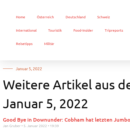
Home
Österreich
Deutschland
Schweiz
International
Touristik
Food-Insider
Tripreports
Reisetipps
Militär
Januar 5, 2022
Weitere Artikel aus d
Januar 5, 2022
Good Bye in Downunder: Cobham hat letzten Jumbol
Jan Gruber
5. Januar 2022
19:39