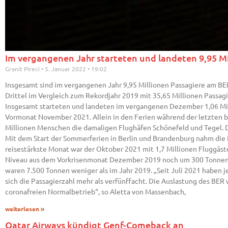
Im vergangenen Jahr starteten und landeten 9,95 M
Granit Pireci
5. Januar 2022
19:02
Insgesamt sind im vergangenen Jahr 9,95 Millionen Passagiere am BER
Drittel im Vergleich zum Rekordjahr 2019 mit 35,65 Millionen Passagi
Insgesamt starteten und landeten im vergangenen Dezember 1,06 Mil
Vormonat November 2021. Allein in den Ferien während der letzten
Millionen Menschen die damaligen Flughäfen Schönefeld und Tegel. Da
Mit dem Start der Sommerferien in Berlin und Brandenburg nahm die 
reisestärkste Monat war der Oktober 2021 mit 1,7 Millionen Fluggäs
Niveau aus dem Vorkrisenmonat Dezember 2019 noch um 300 Tonnen 
waren 7.500 Tonnen weniger als im Jahr 2019. „Seit Juli 2021 haben
sich die Passagierzahl mehr als verfünffacht. Die Auslastung des BE
coronafreien Normalbetrieb“, so Aletta von Massenbach,
weiterlesen »
Qatar Airways kündigt Genf-Comeback an