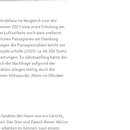
hrsbilanz im Vergleich zum Vor-
 Sommer 2021 eine erste Erholung am
er Luftverkehr noch weit entfernt:
illionen Passagieren am Hamburg
iegen die Passagierzahlen leicht um
jahr erhöht (2020: ca. 66.300 Starts
wartungen: Zu Jahresanfang hatte der
ich die Nachfrage aufgrund der
hlen stiegen stetig. Auch die
seinen Höhepunkt: Allein im Oktober
h landete der Mann nun vor Gericht,
en. Der Sinn und Zweck dieser Aktion
er arbeiten zu können. Laut einem