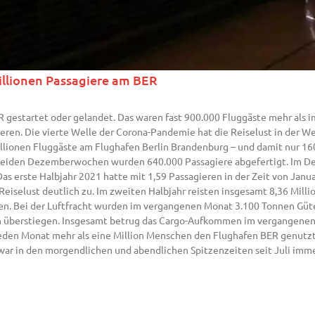
illionen Passagiere am BER
 gestartet oder gelandet. Das waren fast 900.000 Fluggäste mehr als im
eren. Die vierte Welle der Corona-Pandemie hat die Reiselust in der We
lionen Fluggäste am Flughafen Berlin Brandenburg – und damit nur 16
 beiden Dezemberwochen wurden 640.000 Passagiere abgefertigt. Im D
s erste Halbjahr 2021 hatte mit 1,59 Passagieren in der Zeit von Janua
Reiselust deutlich zu. Im zweiten Halbjahr reisten insgesamt 8,36 Mil
ten. Bei der Luftfracht wurden im vergangenen Monat 3.100 Tonnen Gü
überstiegen. Insgesamt betrug das Cargo-Aufkommen im vergangenen J
 jeden Monat mehr als eine Million Menschen den Flughafen BER genutz
R war in den morgendlichen und abendlichen Spitzenzeiten seit Juli im