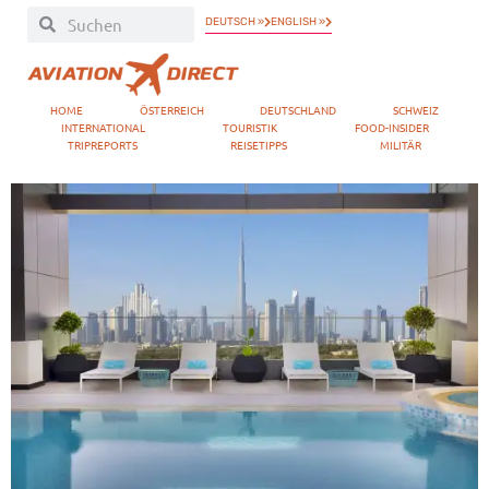
DEUTSCH »
ENGLISH »
HOME
ÖSTERREICH
DEUTSCHLAND
SCHWEIZ
INTERNATIONAL
TOURISTIK
FOOD-INSIDER
TRIPREPORTS
REISETIPPS
MILITÄR