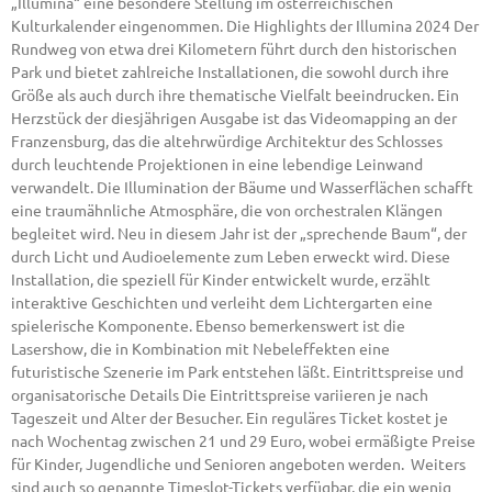
„Illumina“ eine besondere Stellung im österreichischen
Kulturkalender eingenommen. Die Highlights der Illumina 2024 Der
Rundweg von etwa drei Kilometern führt durch den historischen
Park und bietet zahlreiche Installationen, die sowohl durch ihre
Größe als auch durch ihre thematische Vielfalt beeindrucken. Ein
Herzstück der diesjährigen Ausgabe ist das Videomapping an der
Franzensburg, das die altehrwürdige Architektur des Schlosses
durch leuchtende Projektionen in eine lebendige Leinwand
verwandelt. Die Illumination der Bäume und Wasserflächen schafft
eine traumähnliche Atmosphäre, die von orchestralen Klängen
begleitet wird. Neu in diesem Jahr ist der „sprechende Baum“, der
durch Licht und Audioelemente zum Leben erweckt wird. Diese
Installation, die speziell für Kinder entwickelt wurde, erzählt
interaktive Geschichten und verleiht dem Lichtergarten eine
spielerische Komponente. Ebenso bemerkenswert ist die
Lasershow, die in Kombination mit Nebeleffekten eine
futuristische Szenerie im Park entstehen läßt. Eintrittspreise und
organisatorische Details Die Eintrittspreise variieren je nach
Tageszeit und Alter der Besucher. Ein reguläres Ticket kostet je
nach Wochentag zwischen 21 und 29 Euro, wobei ermäßigte Preise
für Kinder, Jugendliche und Senioren angeboten werden. Weiters
sind auch so genannte Timeslot-Tickets verfügbar, die ein wenig