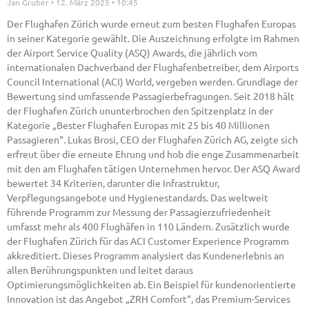
Jan Gruber
12. März 2025
10:45
Der Flughafen Zürich wurde erneut zum besten Flughafen Europas
in seiner Kategorie gewählt. Die Auszeichnung erfolgte im Rahmen
der Airport Service Quality (ASQ) Awards, die jährlich vom
internationalen Dachverband der Flughafenbetreiber, dem Airports
Council International (ACI) World, vergeben werden. Grundlage der
Bewertung sind umfassende Passagierbefragungen. Seit 2018 hält
der Flughafen Zürich ununterbrochen den Spitzenplatz in der
Kategorie „Bester Flughafen Europas mit 25 bis 40 Millionen
Passagieren“. Lukas Brosi, CEO der Flughafen Zürich AG, zeigte sich
erfreut über die erneute Ehrung und hob die enge Zusammenarbeit
mit den am Flughafen tätigen Unternehmen hervor. Der ASQ Award
bewertet 34 Kriterien, darunter die Infrastruktur,
Verpflegungsangebote und Hygienestandards. Das weltweit
führende Programm zur Messung der Passagierzufriedenheit
umfasst mehr als 400 Flughäfen in 110 Ländern. Zusätzlich wurde
der Flughafen Zürich für das ACI Customer Experience Programm
akkreditiert. Dieses Programm analysiert das Kundenerlebnis an
allen Berührungspunkten und leitet daraus
Optimierungsmöglichkeiten ab. Ein Beispiel für kundenorientierte
Innovation ist das Angebot „ZRH Comfort“, das Premium-Services