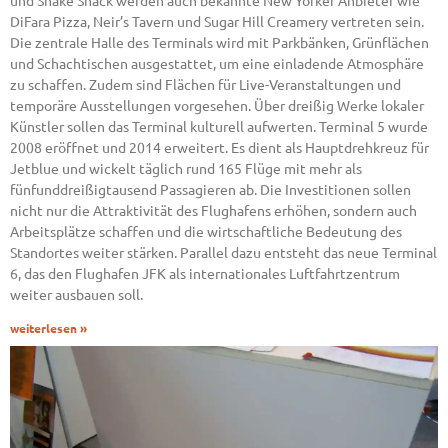
und Shake Shack werden auch bekannte New Yorker Anbieter wie
DiFara Pizza, Neir’s Tavern und Sugar Hill Creamery vertreten sein.
Die zentrale Halle des Terminals wird mit Parkbänken, Grünflächen
und Schachtischen ausgestattet, um eine einladende Atmosphäre
zu schaffen. Zudem sind Flächen für Live-Veranstaltungen und
temporäre Ausstellungen vorgesehen. Über dreißig Werke lokaler
Künstler sollen das Terminal kulturell aufwerten. Terminal 5 wurde
2008 eröffnet und 2014 erweitert. Es dient als Hauptdrehkreuz für
Jetblue und wickelt täglich rund 165 Flüge mit mehr als
fünfunddreißigtausend Passagieren ab. Die Investitionen sollen
nicht nur die Attraktivität des Flughafens erhöhen, sondern auch
Arbeitsplätze schaffen und die wirtschaftliche Bedeutung des
Standortes weiter stärken. Parallel dazu entsteht das neue Terminal
6, das den Flughafen JFK als internationales Luftfahrtzentrum
weiter ausbauen soll.
weiterlesen »