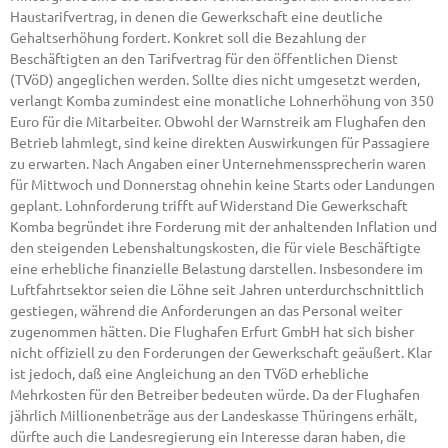
Haustarifvertrag, in denen die Gewerkschaft eine deutliche
Gehaltserhöhung fordert. Konkret soll die Bezahlung der
Beschäftigten an den Tarifvertrag für den öffentlichen Dienst
(TVöD) angeglichen werden. Sollte dies nicht umgesetzt werden,
verlangt Komba zumindest eine monatliche Lohnerhöhung von 350
Euro für die Mitarbeiter. Obwohl der Warnstreik am Flughafen den
Betrieb lahmlegt, sind keine direkten Auswirkungen für Passagiere
zu erwarten. Nach Angaben einer Unternehmenssprecherin waren
für Mittwoch und Donnerstag ohnehin keine Starts oder Landungen
geplant. Lohnforderung trifft auf Widerstand Die Gewerkschaft
Komba begründet ihre Forderung mit der anhaltenden Inflation und
den steigenden Lebenshaltungskosten, die für viele Beschäftigte
eine erhebliche finanzielle Belastung darstellen. Insbesondere im
Luftfahrtsektor seien die Löhne seit Jahren unterdurchschnittlich
gestiegen, während die Anforderungen an das Personal weiter
zugenommen hätten. Die Flughafen Erfurt GmbH hat sich bisher
nicht offiziell zu den Forderungen der Gewerkschaft geäußert. Klar
ist jedoch, daß eine Angleichung an den TVöD erhebliche
Mehrkosten für den Betreiber bedeuten würde. Da der Flughafen
jährlich Millionenbeträge aus der Landeskasse Thüringens erhält,
dürfte auch die Landesregierung ein Interesse daran haben, die