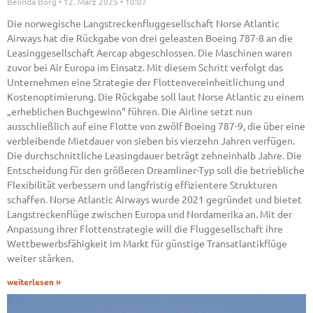
Belinda Borg
12. März 2025
10:07
Die norwegische Langstreckenfluggesellschaft Norse Atlantic
Airways hat die Rückgabe von drei geleasten Boeing 787-8 an die
Leasinggesellschaft Aercap abgeschlossen. Die Maschinen waren
zuvor bei Air Europa im Einsatz. Mit diesem Schritt verfolgt das
Unternehmen eine Strategie der Flottenvereinheitlichung und
Kostenoptimierung. Die Rückgabe soll laut Norse Atlantic zu einem
„erheblichen Buchgewinn“ führen. Die Airline setzt nun
ausschließlich auf eine Flotte von zwölf Boeing 787-9, die über eine
verbleibende Mietdauer von sieben bis vierzehn Jahren verfügen.
Die durchschnittliche Leasingdauer beträgt zehneinhalb Jahre. Die
Entscheidung für den größeren Dreamliner-Typ soll die betriebliche
Flexibilität verbessern und langfristig effizientere Strukturen
schaffen. Norse Atlantic Airways wurde 2021 gegründet und bietet
Langstreckenflüge zwischen Europa und Nordamerika an. Mit der
Anpassung ihrer Flottenstrategie will die Fluggesellschaft ihre
Wettbewerbsfähigkeit im Markt für günstige Transatlantikflüge
weiter stärken.
weiterlesen »