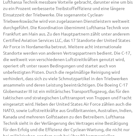
Lufthansa Technik messbare Vorteile gebracht, darunter eine um bis
zu ein Prozent verbesserte Treibstoffeffizienz und eine längere
Einsatzzeit der Triebwerke. Die sogenannte Cyclean-
Triebwerkswäsche wird von zugelassenen Dienstleistern weltweit
durchgeführt. Die Koordination übernimmt Lufthansa Technik von
Frankfurt am Main aus. Zu den Hauptpartnern zählt unter anderem
Certified Aviation Services LLC, das 17 Standorte der United States
Air Force in Nordamerika betreut. Weitere acht internationale
Standorte werden von anderen Vertragspartnern bedient. Die C-17,
die weltweit von verschiedenen Luftstreitkräften genutzt wird,
operiert oft unter rauen Bedingungen und startet auch von
unbefestigten Pisten. Durch die regelmäßige Reinigung wird
verhindert, dass sich zu viele Schmutzpartikel in den Triebwerken
ansammeln und deren Leistung beeinträchtigen. Die Boeing C-17
Globemaster III ist ein militärisches Transportflugzeug, das für den
taktischen und strategischen Lufttransport von Truppen und Fracht
eingesetzt wird. Neben der United States Air Force zählen auch die
NATO, sowie Luftstreitkräfte aus Großbritannien, Australien, Indien,
Kanada und mehreren Golfstaaten zu den Betreibern. Lufthansa
Technik sieht in der Verlängerung des Vertrages eine Bestätigung
für den Erfolg und die Effizienz der Cyclean-Wartung, die nicht nur
bei militärischen, sondern auch bei über 80 kommerziellen