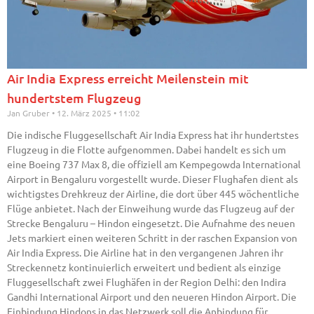
Air India Express erreicht Meilenstein mit
hundertstem Flugzeug
Jan Gruber
12. März 2025
11:02
Die indische Fluggesellschaft Air India Express hat ihr hundertstes
Flugzeug in die Flotte aufgenommen. Dabei handelt es sich um
eine Boeing 737 Max 8, die offiziell am Kempegowda International
Airport in Bengaluru vorgestellt wurde. Dieser Flughafen dient als
wichtigstes Drehkreuz der Airline, die dort über 445 wöchentliche
Flüge anbietet. Nach der Einweihung wurde das Flugzeug auf der
Strecke Bengaluru – Hindon eingesetzt. Die Aufnahme des neuen
Jets markiert einen weiteren Schritt in der raschen Expansion von
Air India Express. Die Airline hat in den vergangenen Jahren ihr
Streckennetz kontinuierlich erweitert und bedient als einzige
Fluggesellschaft zwei Flughäfen in der Region Delhi: den Indira
Gandhi International Airport und den neueren Hindon Airport. Die
Einbindung Hindons in das Netzwerk soll die Anbindung für