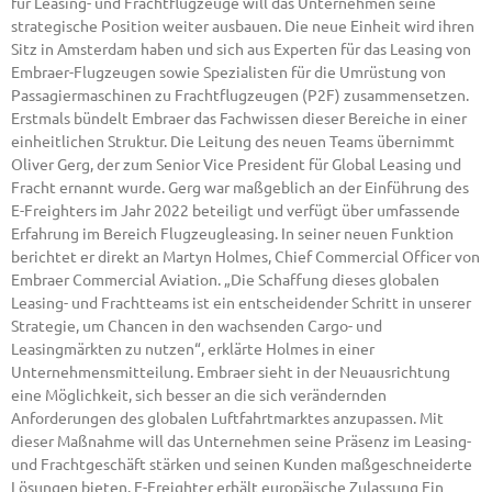
für Leasing- und Frachtflugzeuge will das Unternehmen seine
strategische Position weiter ausbauen. Die neue Einheit wird ihren
Sitz in Amsterdam haben und sich aus Experten für das Leasing von
Embraer-Flugzeugen sowie Spezialisten für die Umrüstung von
Passagiermaschinen zu Frachtflugzeugen (P2F) zusammensetzen.
Erstmals bündelt Embraer das Fachwissen dieser Bereiche in einer
einheitlichen Struktur. Die Leitung des neuen Teams übernimmt
Oliver Gerg, der zum Senior Vice President für Global Leasing und
Fracht ernannt wurde. Gerg war maßgeblich an der Einführung des
E-Freighters im Jahr 2022 beteiligt und verfügt über umfassende
Erfahrung im Bereich Flugzeugleasing. In seiner neuen Funktion
berichtet er direkt an Martyn Holmes, Chief Commercial Officer von
Embraer Commercial Aviation. „Die Schaffung dieses globalen
Leasing- und Frachtteams ist ein entscheidender Schritt in unserer
Strategie, um Chancen in den wachsenden Cargo- und
Leasingmärkten zu nutzen“, erklärte Holmes in einer
Unternehmensmitteilung. Embraer sieht in der Neuausrichtung
eine Möglichkeit, sich besser an die sich verändernden
Anforderungen des globalen Luftfahrtmarktes anzupassen. Mit
dieser Maßnahme will das Unternehmen seine Präsenz im Leasing-
und Frachtgeschäft stärken und seinen Kunden maßgeschneiderte
Lösungen bieten. E-Freighter erhält europäische Zulassung Ein