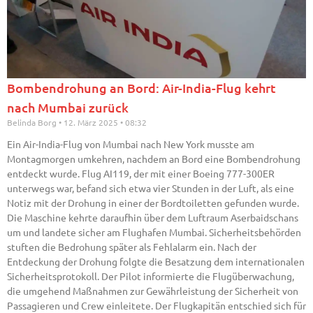
Bombendrohung an Bord: Air-India-Flug kehrt
nach Mumbai zurück
Belinda Borg
12. März 2025
08:32
Ein Air-India-Flug von Mumbai nach New York musste am
Montagmorgen umkehren, nachdem an Bord eine Bombendrohung
entdeckt wurde. Flug AI119, der mit einer Boeing 777-300ER
unterwegs war, befand sich etwa vier Stunden in der Luft, als eine
Notiz mit der Drohung in einer der Bordtoiletten gefunden wurde.
Die Maschine kehrte daraufhin über dem Luftraum Aserbaidschans
um und landete sicher am Flughafen Mumbai. Sicherheitsbehörden
stuften die Bedrohung später als Fehlalarm ein. Nach der
Entdeckung der Drohung folgte die Besatzung dem internationalen
Sicherheitsprotokoll. Der Pilot informierte die Flugüberwachung,
die umgehend Maßnahmen zur Gewährleistung der Sicherheit von
Passagieren und Crew einleitete. Der Flugkapitän entschied sich für