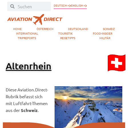
DEUTSCH »
ENGLISH »
HOME
ÖSTERREICH
DEUTSCHLAND
SCHWEIZ
INTERNATIONAL
TOURISTIK
FOOD-INSIDER
TRIPREPORTS
REISETIPPS
MILITÄR
Altenrhein
Diese Aviation.Direct-
Rubrik befasst sich
mit Luftfahrt-Themen
aus der
.
Schweiz