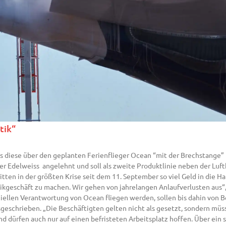
tik“
s diese über den geplanten Ferienflieger Ocean “mit der Brechstange” i
er Edelweiss angelehnt und soll als zweite Produktlinie neben der Luft
mitten in der größten Krise seit dem 11. September so viel Geld in di
kgeschäft zu machen. Wir gehen von jahrelangen Anlaufverlusten aus“,
iellen Verantwortung von Ocean fliegen werden, sollen bis dahin von 
eschrieben. „Die Beschäftigten gelten nicht als gesetzt, sondern müss
 dürfen auch nur auf einen befristeten Arbeitsplatz hoffen. Über ein