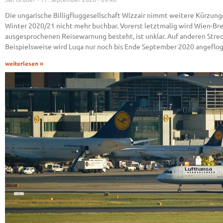
Die ungarische Billigfluggesellschaft Wizzair nimmt weitere Kürzun
Winter 2020/21 nicht mehr buchbar. Vorerst letztmalig wird Wien-
ausgesprochenen Reisewarnung besteht, ist unklar. Auf anderen Strecke
Beispielsweise wird Luqa nur noch bis Ende September 2020 angeflo
weiterlesen »