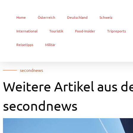
Home
Österreich
Deutschland
Schweiz
International
Touristik
Food-Insider
Tripreports
Reisetipps
Militär
secondnews
Weitere Artikel aus d
secondnews