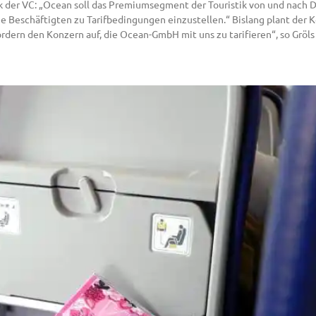
litik der VC: „Ocean soll das Premiumsegment der Touristik von und nac
 die Beschäftigten zu Tarifbedingungen einzustellen.“ Bislang plant der 
fordern den Konzern auf, die Ocean-GmbH mit uns zu tarifieren“, so Gröl