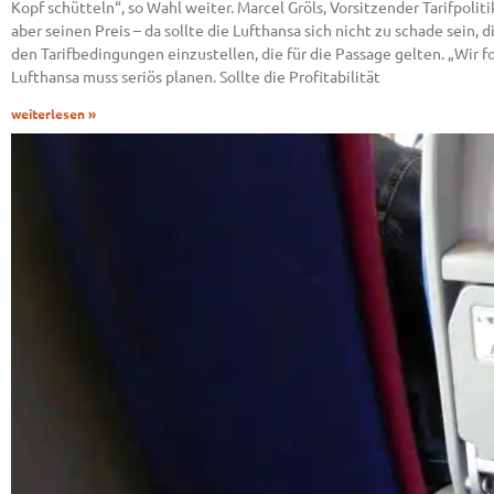
Kopf schütteln“, so Wahl weiter. Marcel Gröls, Vorsitzender Tarifpo
aber seinen Preis – da sollte die Lufthansa sich nicht zu schade sein,
den Tarifbedingungen einzustellen, die für die Passage gelten. „Wir 
Lufthansa muss seriös planen. Sollte die Profitabilität
weiterlesen »