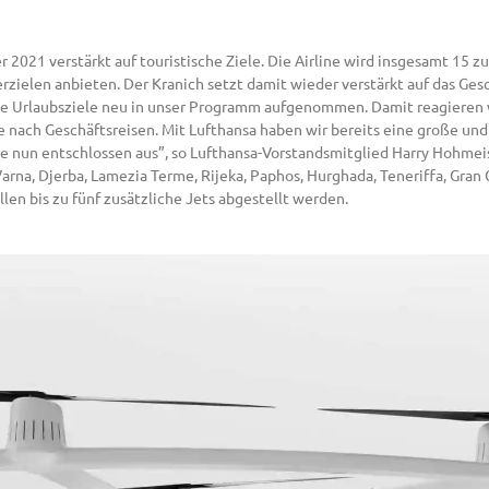
2021 verstärkt auf touristische Ziele. Die Airline wird insgesamt 15 
elen anbieten. Der Kranich setzt damit wieder verstärkt auf das Ges
iele Urlaubsziele neu in unser Programm aufgenommen. Damit reagieren
die nach Geschäftsreisen. Mit Lufthansa haben wir bereits eine große u
ie nun entschlossen aus”, so Lufthansa-Vorstandsmitglied Harry Hohmei
na, Djerba, Lamezia Terme, Rijeka, Paphos, Hurghada, Teneriffa, Gran Ca
len bis zu fünf zusätzliche Jets abgestellt werden.