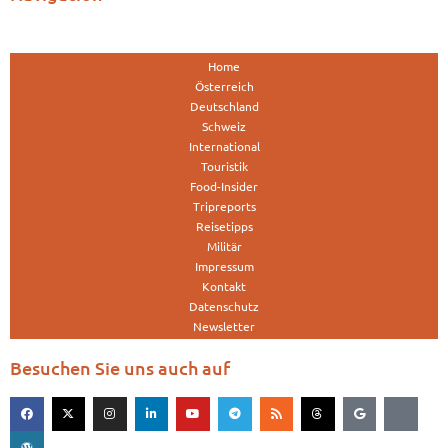
Home
Österreich
Deutschland
Schweiz
International
Touristik
Food-Insider
Tripreports
Reisetipps
Militär
Impressum
Kontakt
Datenschutz
Newsletter
Besuchen Sie uns auch auf