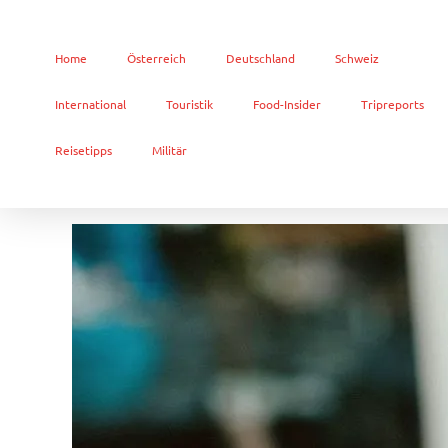
Home
Österreich
Deutschland
Schweiz
International
Touristik
Food-Insider
Tripreports
Reisetipps
Militär