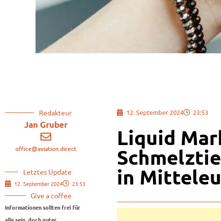
Redakteur
12. September 2024
23:53
Jan Gruber
Liquid Mark
office@aviation.direct
Schmelztie
in Mittele
Letztes Update
12. September 2024
23:53
Give a coffee
Informationen sollten frei für
alle sein, doch guter