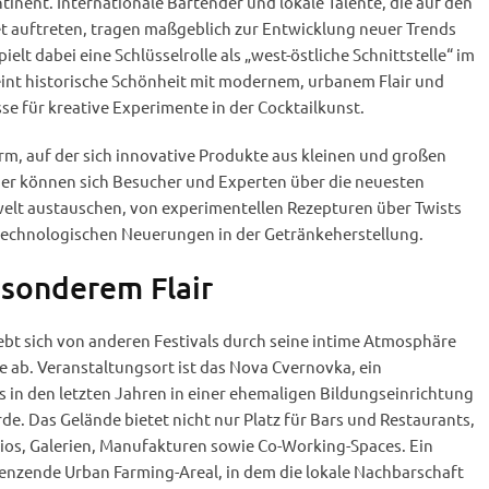
inent. Internationale Bartender und lokale Talente, die auf den
et auftreten, tragen maßgeblich zur Entwicklung neuer Trends
ielt dabei eine Schlüsselrolle als „west-östliche Schnittstelle“ im
eint historische Schönheit mit modernem, urbanem Flair und
sse für kreative Experimente in der Cocktailkunst.
orm, auf der sich innovative Produkte aus kleinen und großen
er können sich Besucher und Experten über die neuesten
welt austauschen, von experimentellen Rezepturen über Twists
u technologischen Neuerungen in der Getränkeherstellung.
esonderem Flair
ebt sich von anderen Festivals durch seine intime Atmosphäre
e ab. Veranstaltungsort ist das Nova Cvernovka, ein
 in den letzten Jahren in einer ehemaligen Bildungseinrichtung
e. Das Gelände bietet nicht nur Platz für Bars und Restaurants,
dios, Galerien, Manufakturen sowie Co-Working-Spaces. Ein
renzende Urban Farming-Areal, in dem die lokale Nachbarschaft