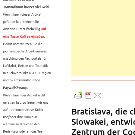
Journalismus kostet viel Geld.
Wenn Ihnen dieser Artikel
gefallen hat, können Sie
Aviation.Direct
freiwillig
auf
.
eine Tasse Kaffee einladen
Damit unterstützen Sie die
journalistische Arbeit unseres
unabhängigen Fachportals für
Luftfahrt, Reisen und Touristik
mit Schwerpunkt D-A-CH-Region
und zwar
freiwillig ohne
Paywall-Zwang.
Wenn Ihnen der Artikel nicht
gefallen hat, so freuen wir uns
Bratislava, die
auf Ihre konstruktive Kritik
und/oder Ihre Hinweise
Slowakei, entwi
wahlweise direkt an den
Zentrum der Coc
Redakteur oder an das Team