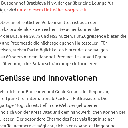
 Busbahnhof Bratislava-Nivy, der gar über eine Lounge für
ügt, wird
unter diesem Link näher vorgestellt.
zes an öffentlichen Verkehrsmitteln ist auch der
vka problemlos zu erreichen. Besucher können die
r die Buslinien 59, 75 und N55 nutzen. Für Zugreisende bieten die
 und Predmestie die nächstgelegenen Haltestellen. Für
reisen, stehen Parkmöglichkeiten hinter der ehemaligen
ska 80 oder vor dem Bahnhof Predmestie zur Verfügung.
rab über mögliche Parkbeschränkungen informieren.
r Genüsse und Innovationen
ieht nicht nur Bartender und Genießer aus der Region an,
Treffpunkt für internationale Cocktail-Enthusiasten. Die
gartige Möglichkeit, tief in die Welt der gehobenen
nd sich von der Kreativität und dem handwerklichen Können der
 lassen. Der besondere Charme des Festivals liegt in seiner
 den Teilnehmern ermöglicht, sich in entspannter Umgebung