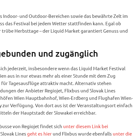
 Indoor- und Outdoor-Bereichen sowie das bewährte Zelt im
s das Festival bei jedem Wetter stattfinden kann. Egal ob
 trübe Herbsttage – der Liquid Market garantiert Genuss und
gebunden und zugänglich
sich jederzeit, insbesondere wenn das Liquid Market Festival
Wien aus in nur etwas mehr als einer Stunde mit dem Zug
 für Tagesausflüge attraktiv macht. Alternativ stehen
ungen der Anbieter Regiojet, Flixbus und Slovak Lines
nhöfen Wien Hauptbahnhof, Wien-Erdberg und Flughafen Wien-
 zur Verfügung. Von dort aus ist der Veranstaltungsort einfach
tteln der Hauptstadt der Slowakei erreichbar.
nbusse von Regiojet findet sich
unter diesem Link bei
 Slovak Lines
geht es hier
und Flixbus wurde ebenfalls
unter die