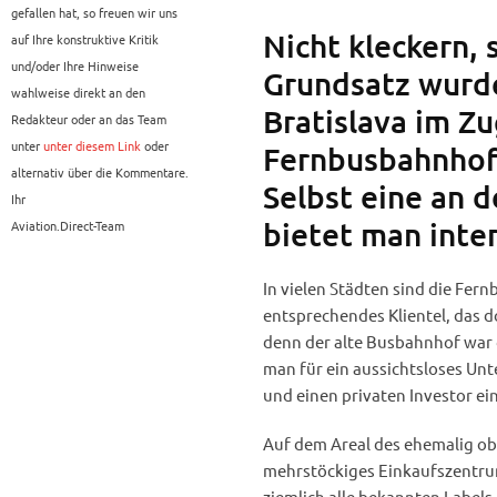
gefallen hat, so freuen wir uns
Nicht kleckern, 
auf Ihre konstruktive Kritik
und/oder Ihre Hinweise
Grundsatz wurde
wahlweise direkt an den
Bratislava im Z
Redakteur oder an das Team
unter
unter diesem Link
oder
Fernbusbahnhofs
alternativ über die Kommentare.
Selbst eine an 
Ihr
bietet man inte
Aviation.Direct-Team
In vielen Städten sind die Fer
entsprechendes Klientel, das d
denn der alte Busbahnhof war d
man für ein aussichtsloses Unte
und einen privaten Investor e
Auf dem Areal des ehemalig obe
mehrstöckiges Einkaufszentrum
ziemlich alle bekannten Labels