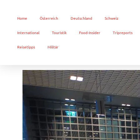
Home
Österreich
Deutschland
Schweiz
International
Touristik
Food-Insider
Tripreports
Reisetipps
Militär