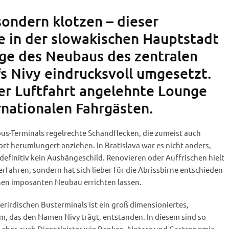
sondern klotzen – dieser
 in der slowakischen Hauptstadt
uge des Neubaus des zentralen
 Nivy eindrucksvoll umgesetzt.
der Luftfahrt angelehnte Lounge
rnationalen Fahrgästen.
nbus-Terminals regelrechte Schandflecken, die zumeist auch
ort herumlungert anziehen. In Bratislava war es nicht anders,
efinitiv kein Aushängeschild. Renovieren oder Auffrischen hielt
rfahren, sondern hat sich lieber für die Abrissbirne entschieden
inen imposanten Neubau errichten lassen.
rirdischen Busterminals ist ein groß dimensioniertes,
, das den Namen Nivy trägt, entstanden. In diesem sind so
, aber auch Dienstleister wie Banken, Notare und Gastronomie