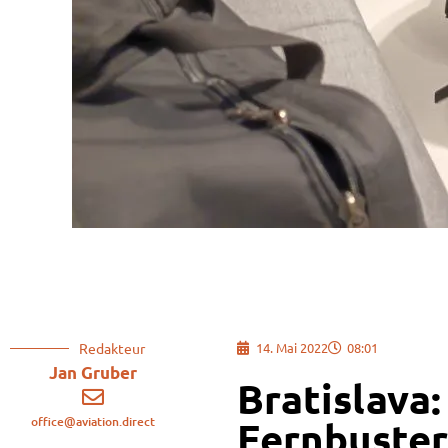
Redakteur
14. Mai 2022
08:01
Jan Gruber
Bratislava
office@aviation.direct
Fernbuster