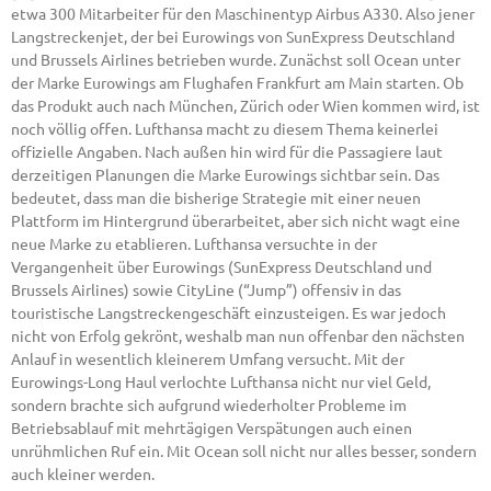
etwa 300 Mitarbeiter für den Maschinentyp Airbus A330. Also jener
Langstreckenjet, der bei Eurowings von SunExpress Deutschland
und Brussels Airlines betrieben wurde. Zunächst soll Ocean unter
der Marke Eurowings am Flughafen Frankfurt am Main starten. Ob
das Produkt auch nach München, Zürich oder Wien kommen wird, ist
noch völlig offen. Lufthansa macht zu diesem Thema keinerlei
offizielle Angaben. Nach außen hin wird für die Passagiere laut
derzeitigen Planungen die Marke Eurowings sichtbar sein. Das
bedeutet, dass man die bisherige Strategie mit einer neuen
Plattform im Hintergrund überarbeitet, aber sich nicht wagt eine
neue Marke zu etablieren. Lufthansa versuchte in der
Vergangenheit über Eurowings (SunExpress Deutschland und
Brussels Airlines) sowie CityLine (“Jump”) offensiv in das
touristische Langstreckengeschäft einzusteigen. Es war jedoch
nicht von Erfolg gekrönt, weshalb man nun offenbar den nächsten
Anlauf in wesentlich kleinerem Umfang versucht. Mit der
Eurowings-Long Haul verlochte Lufthansa nicht nur viel Geld,
sondern brachte sich aufgrund wiederholter Probleme im
Betriebsablauf mit mehrtägigen Verspätungen auch einen
unrühmlichen Ruf ein. Mit Ocean soll nicht nur alles besser, sondern
auch kleiner werden.