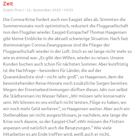
Zeit
Granit Pireci
22. September 2020
10:55
Die Corona-Krise fordert auch von Easyjet alles ab. Stimmten die
Sommermonate noch optimistisch, reduziert die Fluggesellschaft
nun den Flugplan wieder. Easyjet-Europachef Thomas Haagensen
gibt kleine Einblicke in die aktuell schwierige Situation. Nach fast
dreimonatiger Corona-Zwangspause sind die Flieger der
Fluggesellschaft wieder in der Luft. Doch es sei lange nicht mehr so
wie es einmal war. „Es gibt den Willen, wieder zu reisen. Unsere
Kunden buchen auch schon für nächsten Sommer. Aber kurzfristig
ist die Nachfrage – besonders für Länder, die auf der
Quarantäneliste sind – nicht sehr groß“, so Haagensen, dem die
bevorstehenden Reise-Monate noch zusätzliche Sorgen bereiten.
Wegen der Einreisebestimmungen dürften dieses Jahr nun selbst
die Städtereisen ins Wasser fallen: „Wir müssen sehr konservativ
sein. Wir können es uns einfach nicht leisten, Flüge zu haben, wo
wir noch mehr Geld verlieren“, so Haagensen weiter. Aber auch ein
Stellenabbau sei nicht ausgeschlossen, je nachdem, wie lange die
Krise noch dauere, so der Easyjet-Chef: «Wir müssen die Flotten
anpassen und natürlich auch die Besatzungen.“ Wie viele
Mitarbeiter es am Ende treffen wird, weiß auch er nicht.