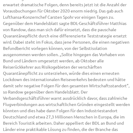
erwartet dramatische Folgen, denn bereits jetzt ist die Anzahl der
Vorausbuchungen für Oktober 2020 enorm niedrig. Das gab auch
Lufthansa-Konzernchef Carsten Spohr vor einigen Tagen zu.
Gegenüber dem Handelsblatt sagte BDL-Geschäftsführer Matthias
von Randow, dass man sich dafür einsetzt, dass die pauschale
Quarantänepflicht durch eine differenzierte Teststrategie ersetzt
wird. Dabei steht im Fokus, dass jene Personen, die einen negativen
Befundbericht vorlegen können, von der Selbstisolation
ausgenommen werden sollen. „Sollte hingegen das Vorhaben von
Bund und Ländern umgesetzt werden, ab Oktober alle
Reiserückkehrer aus Risikogebieten der verschärften
Quarantänepflicht zu unterziehen, würde dies einen erneuten
Lockdown des internationalen Reiseverkehrs bedeuten und hätte
damit sehr negative Folgen für den gesamten Wirtschaftsstandort”,
so Randow gegenüber dem Handelsblatt. Der
Verbandsgeschäftsführer warnt ausdrücklich davor, dass zahlreiche
Flugverbindungen aus wirtschaftlichen Gründen eingestellt werden
könnten und dies habe dann Folgen für den Industriestandort
Deutschland und etwa 27,3 Millionen Menschen in Europa, die im
Bereich Touristik arbeiten. Daher appelliert der BDL an Bund und
Länder eine praktikable Lösung zu finden, die der Branche das