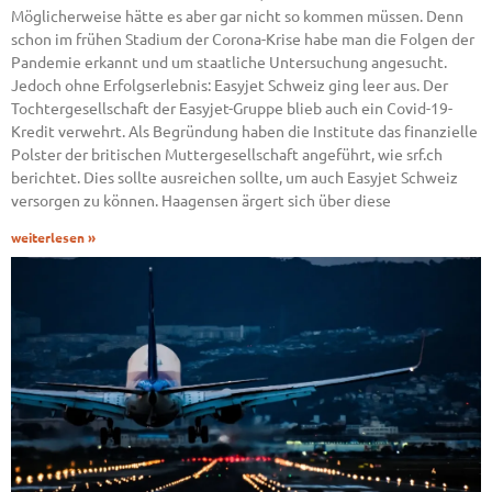
Möglicherweise hätte es aber gar nicht so kommen müssen. Denn
schon im frühen Stadium der Corona-Krise habe man die Folgen der
Pandemie erkannt und um staatliche Untersuchung angesucht.
Jedoch ohne Erfolgserlebnis: Easyjet Schweiz ging leer aus. Der
Tochtergesellschaft der Easyjet-Gruppe blieb auch ein Covid-19-
Kredit verwehrt. Als Begründung haben die Institute das finanzielle
Polster der britischen Muttergesellschaft angeführt, wie srf.ch
berichtet. Dies sollte ausreichen sollte, um auch Easyjet Schweiz
versorgen zu können. Haagensen ärgert sich über diese
weiterlesen »