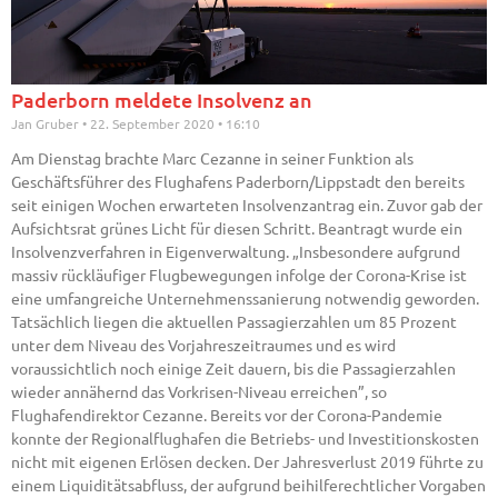
Paderborn meldete Insolvenz an
Jan Gruber
22. September 2020
16:10
Am Dienstag brachte Marc Cezanne in seiner Funktion als
Geschäftsführer des Flughafens Paderborn/Lippstadt den bereits
seit einigen Wochen erwarteten Insolvenzantrag ein. Zuvor gab der
Aufsichtsrat grünes Licht für diesen Schritt. Beantragt wurde ein
Insolvenzverfahren in Eigenverwaltung. „Insbesondere aufgrund
massiv rückläufiger Flugbewegungen infolge der Corona-Krise ist
eine umfangreiche Unternehmenssanierung notwendig geworden.
Tatsächlich liegen die aktuellen Passagierzahlen um 85 Prozent
unter dem Niveau des Vorjahreszeitraumes und es wird
voraussichtlich noch einige Zeit dauern, bis die Passagierzahlen
wieder annähernd das Vorkrisen-Niveau erreichen”, so
Flughafendirektor Cezanne. Bereits vor der Corona-Pandemie
konnte der Regionalflughafen die Betriebs- und Investitionskosten
nicht mit eigenen Erlösen decken. Der Jahresverlust 2019 führte zu
einem Liquiditätsabfluss, der aufgrund beihilferechtlicher Vorgaben