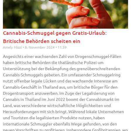
Cannabis-Schmuggel gegen Gratis-Urlaub:
Britische Behörden scheiten ein
Amely Mizzi
8. November 2024
11:39
Angesichts einer wachsenden Zahl von Drogenschmuggel-Fällen
haben britische Behörden die thailändische Polizei um
Unterstützung bei der Bekämpfung des grenzüberschreitenden
Cannabis-Schmuggels gebeten. Ein umfassender Schmuggelring
nutzt offenbar legale Lücken und das wachsende Interesse am
Cannabis-Geschäft in Thailand aus, um britische Bürger für den
Drogentransport anzuwerben. Im Zuge der Legalisierung von
Cannabis in Thailand im Juni 2022 boomt der Cannabismarkt im
Land, was verschiedene wirtschaftliche Möglichkeiten und
Herausforderungen mit sich bringt. Während lokale Unternehmen
und Touristen die legalisierten Produkte nutzen, haben
internationale Schmuggler ebenfalls Wege gefunden, von den
neuen Vorschriften zu profitieren. Insbesondere Großbritannien, wo