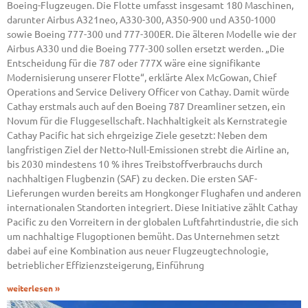
Boeing-Flugzeugen. Die Flotte umfasst insgesamt 180 Maschinen,
darunter Airbus A321neo, A330-300, A350-900 und A350-1000
sowie Boeing 777-300 und 777-300ER. Die älteren Modelle wie der
Airbus A330 und die Boeing 777-300 sollen ersetzt werden. „Die
Entscheidung für die 787 oder 777X wäre eine signifikante
Modernisierung unserer Flotte“, erklärte Alex McGowan, Chief
Operations and Service Delivery Officer von Cathay. Damit würde
Cathay erstmals auch auf den Boeing 787 Dreamliner setzen, ein
Novum für die Fluggesellschaft. Nachhaltigkeit als Kernstrategie
Cathay Pacific hat sich ehrgeizige Ziele gesetzt: Neben dem
langfristigen Ziel der Netto-Null-Emissionen strebt die Airline an,
bis 2030 mindestens 10 % ihres Treibstoffverbrauchs durch
nachhaltigen Flugbenzin (SAF) zu decken. Die ersten SAF-
Lieferungen wurden bereits am Hongkonger Flughafen und anderen
internationalen Standorten integriert. Diese Initiative zählt Cathay
Pacific zu den Vorreitern in der globalen Luftfahrtindustrie, die sich
um nachhaltige Flugoptionen bemüht. Das Unternehmen setzt
dabei auf eine Kombination aus neuer Flugzeugtechnologie,
betrieblicher Effizienzsteigerung, Einführung
weiterlesen »