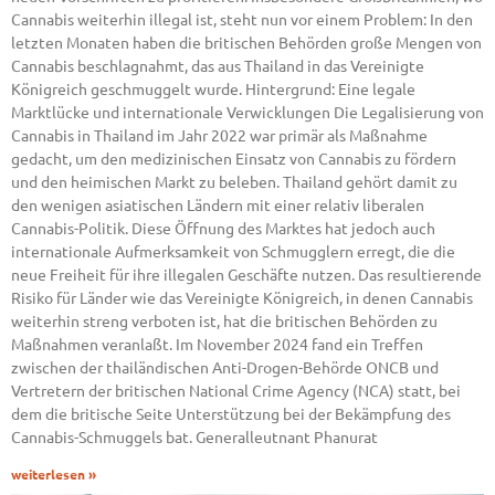
Cannabis weiterhin illegal ist, steht nun vor einem Problem: In den
letzten Monaten haben die britischen Behörden große Mengen von
Cannabis beschlagnahmt, das aus Thailand in das Vereinigte
Königreich geschmuggelt wurde. Hintergrund: Eine legale
Marktlücke und internationale Verwicklungen Die Legalisierung von
Cannabis in Thailand im Jahr 2022 war primär als Maßnahme
gedacht, um den medizinischen Einsatz von Cannabis zu fördern
und den heimischen Markt zu beleben. Thailand gehört damit zu
den wenigen asiatischen Ländern mit einer relativ liberalen
Cannabis-Politik. Diese Öffnung des Marktes hat jedoch auch
internationale Aufmerksamkeit von Schmugglern erregt, die die
neue Freiheit für ihre illegalen Geschäfte nutzen. Das resultierende
Risiko für Länder wie das Vereinigte Königreich, in denen Cannabis
weiterhin streng verboten ist, hat die britischen Behörden zu
Maßnahmen veranlaßt. Im November 2024 fand ein Treffen
zwischen der thailändischen Anti-Drogen-Behörde ONCB und
Vertretern der britischen National Crime Agency (NCA) statt, bei
dem die britische Seite Unterstützung bei der Bekämpfung des
Cannabis-Schmuggels bat. Generalleutnant Phanurat
weiterlesen »