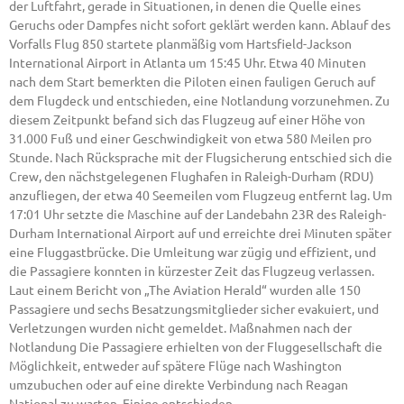
der Luftfahrt, gerade in Situationen, in denen die Quelle eines
Geruchs oder Dampfes nicht sofort geklärt werden kann. Ablauf des
Vorfalls Flug 850 startete planmäßig vom Hartsfield-Jackson
International Airport in Atlanta um 15:45 Uhr. Etwa 40 Minuten
nach dem Start bemerkten die Piloten einen fauligen Geruch auf
dem Flugdeck und entschieden, eine Notlandung vorzunehmen. Zu
diesem Zeitpunkt befand sich das Flugzeug auf einer Höhe von
31.000 Fuß und einer Geschwindigkeit von etwa 580 Meilen pro
Stunde. Nach Rücksprache mit der Flugsicherung entschied sich die
Crew, den nächstgelegenen Flughafen in Raleigh-Durham (RDU)
anzufliegen, der etwa 40 Seemeilen vom Flugzeug entfernt lag. Um
17:01 Uhr setzte die Maschine auf der Landebahn 23R des Raleigh-
Durham International Airport auf und erreichte drei Minuten später
eine Fluggastbrücke. Die Umleitung war zügig und effizient, und
die Passagiere konnten in kürzester Zeit das Flugzeug verlassen.
Laut einem Bericht von „The Aviation Herald“ wurden alle 150
Passagiere und sechs Besatzungsmitglieder sicher evakuiert, und
Verletzungen wurden nicht gemeldet. Maßnahmen nach der
Notlandung Die Passagiere erhielten von der Fluggesellschaft die
Möglichkeit, entweder auf spätere Flüge nach Washington
umzubuchen oder auf eine direkte Verbindung nach Reagan
National zu warten. Einige entschieden