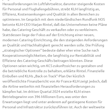
Herausforderungen im Luftfahrtsektor, darunter steigende Kosten
für Personal und Flughafengebühren, strebt KLM langfristig an,
Effizienz, Kostensenkungen und Qualität in allen Bereichen zu
optimieren. Im Gespräch mit dem niederländischen Rundfunk NOS
betonte KLM-CEO Marjan Rintel, daß das Unternehmen keine Pläne
habe, das Catering-Geschäft zu verkaufen oder zu verkleinern.
Stattdessen liege der Fokus auf der Errichtung einer neuen,
modernen Catering-Einrichtung, die den steigenden Anforderungen
an Qualität und Nachhaltigkeit gerecht werden solle. Die Prüfung
„strategischer Optionen“ bedeute daher eher eine Suche nach
Kooperationsmöglichkeiten, die langfristig zur Rentabilität und
Effizienz des Catering-Geschäfts beitragen könnten. Diese
Optionen seien wichtig, um KCS zukunftssicher zu gestalten und
die betriebliche Kontrolle zu behalten, erklärte Rintel. Finanzielle
Einbußen und KLMs „Back on Track“-Plan Der kürzlich
veröffentlichte Finanzbericht von Air France-KLM zeigt jedoch, daß
die Airline weiterhin mit finanziellen Herausforderungen zu
kämpfen hat. Im dritten Quartal 2024 erzielte KLM einen
Betriebsgewinn von 396 Millionen Euro, was unter den
Erwartungen liegt und unter anderem auf gestiegene Kosten für
Personal und Infrastruktur zurückzuführen ist. Auch der weltweite