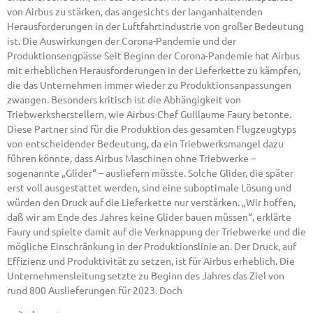
von Airbus zu stärken, das angesichts der langanhaltenden
Herausforderungen in der Luftfahrtindustrie von großer Bedeutung
ist. Die Auswirkungen der Corona-Pandemie und der
Produktionsengpässe Seit Beginn der Corona-Pandemie hat Airbus
mit erheblichen Herausforderungen in der Lieferkette zu kämpfen,
die das Unternehmen immer wieder zu Produktionsanpassungen
zwangen. Besonders kritisch ist die Abhängigkeit von
Triebwerksherstellern, wie Airbus-Chef Guillaume Faury betonte.
Diese Partner sind für die Produktion des gesamten Flugzeugtyps
von entscheidender Bedeutung, da ein Triebwerksmangel dazu
führen könnte, dass Airbus Maschinen ohne Triebwerke –
sogenannte „Glider“ – ausliefern müsste. Solche Glider, die später
erst voll ausgestattet werden, sind eine suboptimale Lösung und
würden den Druck auf die Lieferkette nur verstärken. „Wir hoffen,
daß wir am Ende des Jahres keine Glider bauen müssen“, erklärte
Faury und spielte damit auf die Verknappung der Triebwerke und die
mögliche Einschränkung in der Produktionslinie an. Der Druck, auf
Effizienz und Produktivität zu setzen, ist für Airbus erheblich. Die
Unternehmensleitung setzte zu Beginn des Jahres das Ziel von
rund 800 Auslieferungen für 2023. Doch