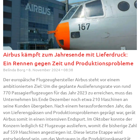
Airbus kämpft zum Jahresende mit Lieferdruck:
Ein Rennen gegen Zeit und Produktionsprobleme
Belinda Borg
8. November 2024
08:38
Der europäische Flugzeughersteller Airbus steht vor einem
ambitionierten Ziel: Um die geplante Auslieferungsrate von rund
770 Passagierflugzeugen für das Jahr 2023 zu erreichen, muss das
Unternehmen bis Ende Dezember noch etwa 210 Maschinen an
seine Kunden übergeben. Nach einem herausfordernden Jahr, das
von Lieferengpässen und Produktionsproblemen geprägt war, gerät
Airbus somit in einen intensiven Endspurt. Im Oktober konnte der
Konzern lediglich 62 Flugzeuge ausliefern, womit die bisherige Zahl
auf 559 Maschinen angestiegen ist. Diese letzte Etappe wird
entscheidend sein, um das Vertrauen in die Produktionskapazität