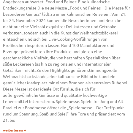
Angeboten aufwartet. Food und Feines: Eine kulinarische
Entdeckungsreise Die neue Messe „Food und Feines – Die Messe für
besonderen Genuss“ lädt zu einer kulinarischen Reise ein. Vom 21.
bis 24. November 2024 können die Besucherinnen und Besucher
nicht nur eine Vielzahl exquisiter Delikatessen und Getränke
verkosten, sondern auch in die Kunst der Weihnachtsbäckerei
eintauchen und sich bei Live-Cooking-Vorführungen von
Profiköchen inspirieren lassen. Rund 100 Manufakturen und
Erzeuger präsentieren ihre Produkte und bieten eine
geschmackliche Vielfalt, die von herzhaften Spezialitäten über
süße Leckereien bis hin zu regionalen und internationalen
Getränken reicht. Zu den Highlights gehören stimmungsvolle
Weihnachtsbackstände, eine kulinarische Bibliothek und ein
gemütlicher Marktplatz mit einem Brunnen als zentralem Ruhepol.
Diese Messe ist der ideale Ort für alle, die sich für
außergewöhnliche Genüsse und qualitativ hochwertige
Lebensmittel interessieren. Spielemesse: Spiele für Jung und Alt
Parallel zur Foodmesse öffnet die „Spielemesse – Der Treffpunkt
rund um Spannung, Spaß und Spiel“ ihre Tore und präsentiert vom
21. bis
weiterlesen »