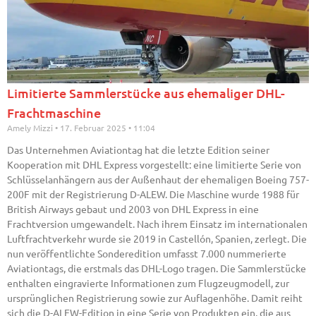
Limitierte Sammlerstücke aus ehemaliger DHL-
Frachtmaschine
Amely Mizzi
17. Februar 2025
11:04
Das Unternehmen Aviationtag hat die letzte Edition seiner
Kooperation mit DHL Express vorgestellt: eine limitierte Serie von
Schlüsselanhängern aus der Außenhaut der ehemaligen Boeing 757-
200F mit der Registrierung D-ALEW. Die Maschine wurde 1988 für
British Airways gebaut und 2003 von DHL Express in eine
Frachtversion umgewandelt. Nach ihrem Einsatz im internationalen
Luftfrachtverkehr wurde sie 2019 in Castellón, Spanien, zerlegt. Die
nun veröffentlichte Sonderedition umfasst 7.000 nummerierte
Aviationtags, die erstmals das DHL-Logo tragen. Die Sammlerstücke
enthalten eingravierte Informationen zum Flugzeugmodell, zur
ursprünglichen Registrierung sowie zur Auflagenhöhe. Damit reiht
sich die D-ALEW-Edition in eine Serie von Produkten ein, die aus