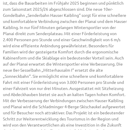
ist, dass die Bauarbeiten im Frühjahr 2025 beginnen und pünktlich
zum Saisonstart 2025/26 abgeschlossen sind. Die neue 10er-
Gondelbahn „Senderbahn Hauser Kaibling“ sorgt für eine schnellere
und komfortablere Verbindung zwischen der Planai und dem Hauser
Kaibling. In nur fünf Minuten gelangen Wintersportler von der
Planai direkt zum Senderplateau. Mit einer Förderleistung von
2.400 Personen pro Stunde und einer Geschwindigkeit von 6 m/s
wird eine effiziente Anbindung gewährleistet. Besonders für
Familien wird der gesteigerte Komfort durch die ergonomische
Kabinenform und die Skiablage ein bedeutender Vorteil sein. Auch
auf der Planai erwartet die Wintersportler eine Verbesserung. Die
neue 8er-Sesselbahn „Mitterhausalm I“ ersetzt die alte
„Sonneckbahn“. Sie ermöglicht eine schnellere und komfortablere
Fahrt mit einer Förderleistung von 3.000 Personen pro Stunde und
einer Fahrzeit von nur drei Minuten. Ausgestattet mit Sitzheizung
und Abdeckhauben bietet sie auch an kalten Tagen hohen Komfort.
Mit der Verbesserung der Verbindungen zwischen Hauser Kaibling
und Planai wird die Schladminger 4-Berge-Skischaukel aufgewertet
und für Besucher noch attraktiver. Das Projekt ist ein bedeutender
Schritt zur Weiterentwicklung des Tourismus in der Region und
wird von den Verantwortlichen als eine Investition in die Zukunft