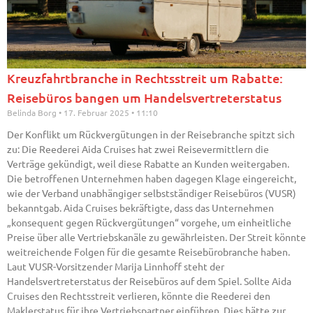
Kreuzfahrtbranche in Rechtsstreit um Rabatte:
Reisebüros bangen um Handelsvertreterstatus
Belinda Borg
17. Februar 2025
11:10
Der Konflikt um Rückvergütungen in der Reisebranche spitzt sich
zu: Die Reederei Aida Cruises hat zwei Reisevermittlern die
Verträge gekündigt, weil diese Rabatte an Kunden weitergaben.
Die betroffenen Unternehmen haben dagegen Klage eingereicht,
wie der Verband unabhängiger selbstständiger Reisebüros (VUSR)
bekanntgab. Aida Cruises bekräftigte, dass das Unternehmen
„konsequent gegen Rückvergütungen“ vorgehe, um einheitliche
Preise über alle Vertriebskanäle zu gewährleisten. Der Streit könnte
weitreichende Folgen für die gesamte Reisebürobranche haben.
Laut VUSR-Vorsitzender Marija Linnhoff steht der
Handelsvertreterstatus der Reisebüros auf dem Spiel. Sollte Aida
Cruises den Rechtsstreit verlieren, könnte die Reederei den
Maklerstatus für ihre Vertriebspartner einführen. Dies hätte zur