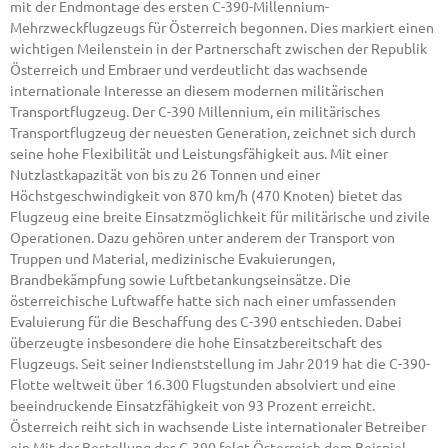
mit der Endmontage des ersten C-390-Millennium-
Mehrzweckflugzeugs für Österreich begonnen. Dies markiert einen
wichtigen Meilenstein in der Partnerschaft zwischen der Republik
Österreich und Embraer und verdeutlicht das wachsende
internationale Interesse an diesem modernen militärischen
Transportflugzeug. Der C-390 Millennium, ein militärisches
Transportflugzeug der neuesten Generation, zeichnet sich durch
seine hohe Flexibilität und Leistungsfähigkeit aus. Mit einer
Nutzlastkapazität von bis zu 26 Tonnen und einer
Höchstgeschwindigkeit von 870 km/h (470 Knoten) bietet das
Flugzeug eine breite Einsatzmöglichkeit für militärische und zivile
Operationen. Dazu gehören unter anderem der Transport von
Truppen und Material, medizinische Evakuierungen,
Brandbekämpfung sowie Luftbetankungseinsätze. Die
österreichische Luftwaffe hatte sich nach einer umfassenden
Evaluierung für die Beschaffung des C-390 entschieden. Dabei
überzeugte insbesondere die hohe Einsatzbereitschaft des
Flugzeugs. Seit seiner Indienststellung im Jahr 2019 hat die C-390-
Flotte weltweit über 16.300 Flugstunden absolviert und eine
beeindruckende Einsatzfähigkeit von 93 Prozent erreicht.
Österreich reiht sich in wachsende Liste internationaler Betreiber
ein Mit der Bestellung des C-390 folgt Österreich dem Beispiel