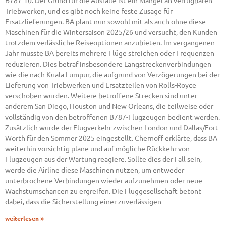
B787-10. Der Grund für die Ausfälle ist ein Mangel an verfügbaren
Triebwerken, und es gibt noch keine feste Zusage für
Ersatzlieferungen. BA plant nun sowohl mit als auch ohne diese
Maschinen für die Wintersaison 2025/26 und versucht, den Kunden
trotzdem verlässliche Reiseoptionen anzubieten. Im vergangenen
Jahr musste BA bereits mehrere Flüge streichen oder Frequenzen
reduzieren. Dies betraf insbesondere Langstreckenverbindungen
wie die nach Kuala Lumpur, die aufgrund von Verzögerungen bei der
Lieferung von Triebwerken und Ersatzteilen von Rolls-Royce
verschoben wurden. Weitere betroffene Strecken sind unter
anderem San Diego, Houston und New Orleans, die teilweise oder
vollständig von den betroffenen B787-Flugzeugen bedient werden.
Zusätzlich wurde der Flugverkehr zwischen London und Dallas/Fort
Worth für den Sommer 2025 eingestellt. Chernoff erklärte, dass BA
weiterhin vorsichtig plane und auf mögliche Rückkehr von
Flugzeugen aus der Wartung reagiere. Sollte dies der Fall sein,
werde die Airline diese Maschinen nutzen, um entweder
unterbrochene Verbindungen wieder aufzunehmen oder neue
Wachstumschancen zu ergreifen. Die Fluggesellschaft betont
dabei, dass die Sicherstellung einer zuverlässigen
weiterlesen »