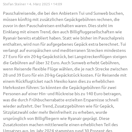
Stefan Steiner
4. März 2025
14:09
Pauschalreisende, die bei den Anbietern Tui und Sunweb buchen,
müssen künftig mit zusätzlichen Gepäckgebühren rechnen, die
zuvor in den Pauschalreisen enthalten waren. Dies steht im
Einklang mit einem Trend, den auch Billigfluggesellschaften wie
Ryanair bereits etabliert haben. Statt wie bisher im Pauschalpreis
enthalten, wird nun für aufgegebenes Gepäck extra berechnet. Tui
verlangt auf europäischen und mediterranen Strecken mindestens
27 Euro für ein 20-kg-Gepäckstück, bei Langstreckenflügen steigen
die Gebühren auf über 32 Euro. Auch Sunweb erhebt Gebühren,
wenn Reisende flexible Flüge wählen, die je nach Strecke zwischen
28 und 39 Euro für ein 20-kg-Gepäckstück kosten. Für Reisende mit
einem Rückflugticket nach Mexiko kann dies zu erheblichen
Mehrkosten führen: So könnten die Gepäckgebühren für zwei
Personen auf einer Hin- und Rückreise bis zu 140 Euro betragen,
was die durch Frühbucherrabatte erzielten Ersparnisse schnell
wieder aufzehrt. Der Trend, Zusatzgebühren wie für Gepäck,
Sitzplatzwahl oder mehr Beinfreiheit zu erheben, wurde
ursprünglich von Billigfliegern wie Ryanair geprägt. Diese
Zusatzkosten machen mittlerweile einen erheblichen Teil des
Umsatzes aus. Im Jahr 2024 stammten rund 30 Prozent des