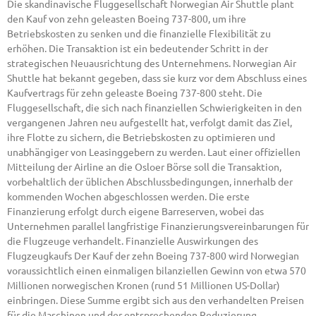
Die skandinavische Fluggesellschaft Norwegian Air Shuttle plant
den Kauf von zehn geleasten Boeing 737-800, um ihre
Betriebskosten zu senken und die finanzielle Flexibilität zu
erhöhen. Die Transaktion ist ein bedeutender Schritt in der
strategischen Neuausrichtung des Unternehmens. Norwegian Air
Shuttle hat bekannt gegeben, dass sie kurz vor dem Abschluss eines
Kaufvertrags für zehn geleaste Boeing 737-800 steht. Die
Fluggesellschaft, die sich nach finanziellen Schwierigkeiten in den
vergangenen Jahren neu aufgestellt hat, verfolgt damit das Ziel,
ihre Flotte zu sichern, die Betriebskosten zu optimieren und
unabhängiger von Leasinggebern zu werden. Laut einer offiziellen
Mitteilung der Airline an die Osloer Börse soll die Transaktion,
vorbehaltlich der üblichen Abschlussbedingungen, innerhalb der
kommenden Wochen abgeschlossen werden. Die erste
Finanzierung erfolgt durch eigene Barreserven, wobei das
Unternehmen parallel langfristige Finanzierungsvereinbarungen für
die Flugzeuge verhandelt. Finanzielle Auswirkungen des
Flugzeugkaufs Der Kauf der zehn Boeing 737-800 wird Norwegian
voraussichtlich einen einmaligen bilanziellen Gewinn von etwa 570
Millionen norwegischen Kronen (rund 51 Millionen US-Dollar)
einbringen. Diese Summe ergibt sich aus den verhandelten Preisen
für die Maschinen und der entsprechenden Reduzierung