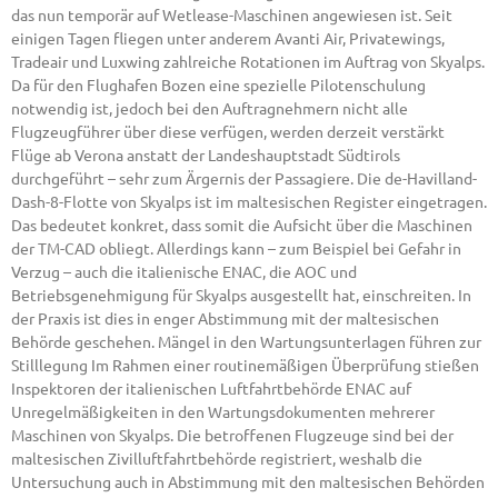
das nun temporär auf Wetlease-Maschinen angewiesen ist. Seit
einigen Tagen fliegen unter anderem Avanti Air, Privatewings,
Tradeair und Luxwing zahlreiche Rotationen im Auftrag von Skyalps.
Da für den Flughafen Bozen eine spezielle Pilotenschulung
notwendig ist, jedoch bei den Auftragnehmern nicht alle
Flugzeugführer über diese verfügen, werden derzeit verstärkt
Flüge ab Verona anstatt der Landeshauptstadt Südtirols
durchgeführt – sehr zum Ärgernis der Passagiere. Die de-Havilland-
Dash-8-Flotte von Skyalps ist im maltesischen Register eingetragen.
Das bedeutet konkret, dass somit die Aufsicht über die Maschinen
der TM-CAD obliegt. Allerdings kann – zum Beispiel bei Gefahr in
Verzug – auch die italienische ENAC, die AOC und
Betriebsgenehmigung für Skyalps ausgestellt hat, einschreiten. In
der Praxis ist dies in enger Abstimmung mit der maltesischen
Behörde geschehen. Mängel in den Wartungsunterlagen führen zur
Stilllegung Im Rahmen einer routinemäßigen Überprüfung stießen
Inspektoren der italienischen Luftfahrtbehörde ENAC auf
Unregelmäßigkeiten in den Wartungsdokumenten mehrerer
Maschinen von Skyalps. Die betroffenen Flugzeuge sind bei der
maltesischen Zivilluftfahrtbehörde registriert, weshalb die
Untersuchung auch in Abstimmung mit den maltesischen Behörden