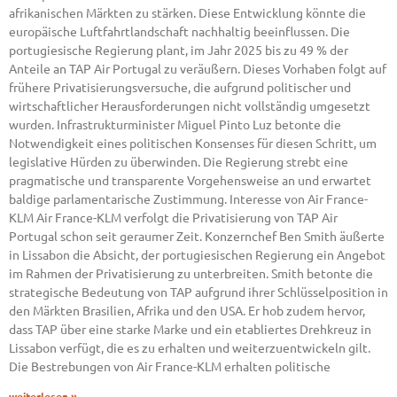
afrikanischen Märkten zu stärken. Diese Entwicklung könnte die
europäische Luftfahrtlandschaft nachhaltig beeinflussen. Die
portugiesische Regierung plant, im Jahr 2025 bis zu 49 % der
Anteile an TAP Air Portugal zu veräußern. Dieses Vorhaben folgt auf
frühere Privatisierungsversuche, die aufgrund politischer und
wirtschaftlicher Herausforderungen nicht vollständig umgesetzt
wurden. Infrastrukturminister Miguel Pinto Luz betonte die
Notwendigkeit eines politischen Konsenses für diesen Schritt, um
legislative Hürden zu überwinden. Die Regierung strebt eine
pragmatische und transparente Vorgehensweise an und erwartet
baldige parlamentarische Zustimmung. Interesse von Air France-
KLM Air France-KLM verfolgt die Privatisierung von TAP Air
Portugal schon seit geraumer Zeit. Konzernchef Ben Smith äußerte
in Lissabon die Absicht, der portugiesischen Regierung ein Angebot
im Rahmen der Privatisierung zu unterbreiten. Smith betonte die
strategische Bedeutung von TAP aufgrund ihrer Schlüsselposition in
den Märkten Brasilien, Afrika und den USA. Er hob zudem hervor,
dass TAP über eine starke Marke und ein etabliertes Drehkreuz in
Lissabon verfügt, die es zu erhalten und weiterzuentwickeln gilt.
Die Bestrebungen von Air France-KLM erhalten politische
weiterlesen »