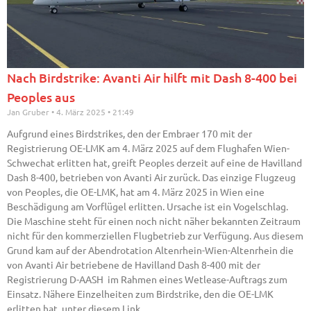
Nach Birdstrike: Avanti Air hilft mit Dash 8-400 bei
Peoples aus
Jan Gruber
4. März 2025
21:49
Aufgrund eines Birdstrikes, den der Embraer 170 mit der
Registrierung OE-LMK am 4. März 2025 auf dem Flughafen Wien-
Schwechat erlitten hat, greift Peoples derzeit auf eine de Havilland
Dash 8-400, betrieben von Avanti Air zurück. Das einzige Flugzeug
von Peoples, die OE-LMK, hat am 4. März 2025 in Wien eine
Beschädigung am Vorflügel erlitten. Ursache ist ein Vogelschlag.
Die Maschine steht für einen noch nicht näher bekannten Zeitraum
nicht für den kommerziellen Flugbetrieb zur Verfügung. Aus diesem
Grund kam auf der Abendrotation Altenrhein-Wien-Altenrhein die
von Avanti Air betriebene de Havilland Dash 8-400 mit der
Registrierung D-AASH im Rahmen eines Wetlease-Auftrags zum
Einsatz. Nähere Einzelheiten zum Birdstrike, den die OE-LMK
erlitten hat, unter diesem Link.