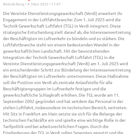
Belinda Borg
4. März 2025
11:47
Die Vereinte Dienstleistungsgewerkschaft (Verdi) erweitert ihr
Engagement in der Luftfahrtbranche: Zum 1. Juli 2025 wird die
Technik Gewerkschaft Luftfahrt (TGL) in Verdi integriert. Diese
strategische Entscheidung zielt darauf ab, die Interessenvertretung
der Beschäftigten im Luftverkehr zu bündeln und zu stärken. Die
Luftfahrtbranche steht vor einem bedeutenden Wandel in der
gewerkschaftlichen Landschaft. Mit der bevorstehenden
Integration der Technik Gewerkschaft Luftfahrt (TGL) in die
Vereinte Dienstleistungsgewerkschaft (Verdi) am 1. Juli 2025 wird
ein entscheidender Schritt zur Bündelung der Interessenvertretung
der Beschäftigten im Luftverkehr unternommen. Diese Maßnahme
soll die Position von Verdi als zentrale Anlaufstelle für alle
Beschäftigtengruppen im Luftverkehr festigen und die
gewerkschaftliche Schlagkraft erhöhen. Die TGL wurde am 11.
September 2002 gegründet und hat seitdem das Personal in der
zivilen Luftfahrt, insbesondere im technischen Bereich, vertreten.
Mit Sitz in Frankfurt am Main setzte sie sich für die Belange der
technischen Fachkräfte ein und spielte eine wichtige Rolle in der
Tarifpolitik und bei arbeitsrechtlichen Fragen. Durch die
Eingliederung der TGL in Verdi sollen Synergien genutzt und die