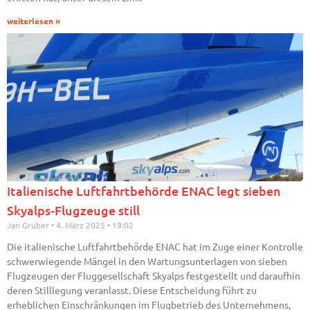
weiterlesen »
Italienische Luftfahrtbehörde ENAC legt sieben
Skyalps-Flugzeuge still
Jan Gruber
4. März 2025
19:02
Die italienische Luftfahrtbehörde ENAC hat im Zuge einer Kontrolle
schwerwiegende Mängel in den Wartungsunterlagen von sieben
Flugzeugen der Fluggesellschaft Skyalps festgestellt und daraufhin
deren Stilllegung veranlasst. Diese Entscheidung führt zu
erheblichen Einschränkungen im Flugbetrieb des Unternehmens,