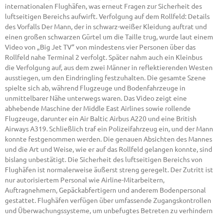
internationalen Flughäfen, was erneut Fragen zur Sicherheit des
luftseitigen Bereichs aufwirft. Verfolgung auf dem Rollfeld: Details
des Vorfalls Der Mann, der in schwarz-weißer Kleidung auftrat und
einen großen schwarzen Gürtel um die Taille trug, wurde laut einem
Video von „Big Jet TV“ von mindestens vier Personen über das
Rollfeld nahe Terminal 2 verfolgt. Später nahm auch ein Kleinbus
die Verfolgung auf, aus dem zwei Männer in reflektierenden Westen
ausstiegen, um den Eindringling festzuhalten. Die gesamte Szene
spielte sich ab, während Flugzeuge und Bodenfahrzeuge in
unmittelbarer Nähe unterwegs waren. Das Video zeigt eine
abhebende Maschine der Middle East Airlines sowie rollende
Flugzeuge, darunter ein Air Baltic Airbus A220 und eine British
Airways A319. Schließlich traf ein Polizeifahrzeug ein, und der Mann
konnte festgenommen werden. Die genauen Absichten des Mannes
und die Art und Weise, wie er auf das Rollfeld gelangen konnte, sind
bislang unbestätigt. Die Sicherheit des luftseitigen Bereichs von
Flughäfen ist normalerweise äußerst streng geregelt. Der Zutritt ist
nur autorisiertem Personal wie Airline-Mitarbeitern,
Auftragnehmern, Gepäckabfertigern und anderem Bodenpersonal
gestattet. Flughäfen verfügen über umfassende Zugangskontrollen
und Überwachungssysteme, um unbefugtes Betreten zu verhindern