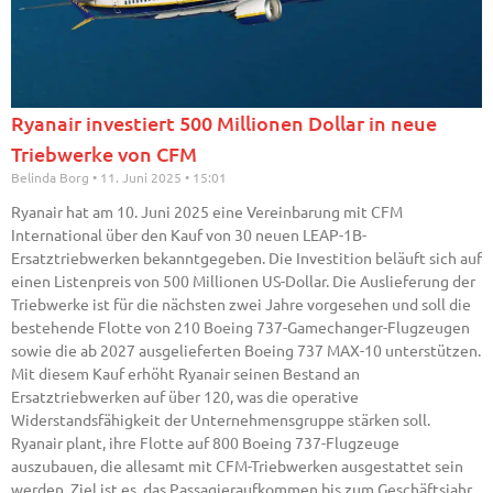
Ryanair investiert 500 Millionen Dollar in neue
Triebwerke von CFM
Belinda Borg
11. Juni 2025
15:01
Ryanair hat am 10. Juni 2025 eine Vereinbarung mit CFM
International über den Kauf von 30 neuen LEAP-1B-
Ersatztriebwerken bekanntgegeben. Die Investition beläuft sich auf
einen Listenpreis von 500 Millionen US-Dollar. Die Auslieferung der
Triebwerke ist für die nächsten zwei Jahre vorgesehen und soll die
bestehende Flotte von 210 Boeing 737-Gamechanger-Flugzeugen
sowie die ab 2027 ausgelieferten Boeing 737 MAX-10 unterstützen.
Mit diesem Kauf erhöht Ryanair seinen Bestand an
Ersatztriebwerken auf über 120, was die operative
Widerstandsfähigkeit der Unternehmensgruppe stärken soll.
Ryanair plant, ihre Flotte auf 800 Boeing 737-Flugzeuge
auszubauen, die allesamt mit CFM-Triebwerken ausgestattet sein
werden. Ziel ist es, das Passagieraufkommen bis zum Geschäftsjahr