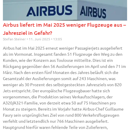
Airbus liefert im Mai 2025 weniger Flugzeuge aus –
Jahresziel in Gefahr?
Stefan Steiner
11. Juni 2025
13:05
Airbus hat im Mai 2025 erneut weniger Passagierjets ausgeliefert
als im Vormonat. Insgesamt fanden 51 Flugzeuge den Weg zu den
Kunden, wie der Konzern aus Toulouse mitteilte. Dies ist ein
Rückgang gegenüber den 56 Auslieferungen im April und den 71 im
März. Nach den ersten fünf Monaten des Jahres beläuft sich die
Gesamtzahl der Auslieferungen somit auf 243 Maschinen, was
weniger als 30 Prozent des selbstgesteckten Jahresziels von 820
Jets entspricht. Der europäische Flugzeugbauer hatte sich
vorgenommen, die Produktion seines Verkaufsschlagers, der
A320/A321-Familie, von derzeit etwa 50 auf 75 Maschinen pro
Monat zu steigern. Bereits im Vorjahr hatte Airbus-Chef Guillaume
Faury sein ursprüngliches Ziel von rund 800 Verkehrsflugzeugen
verfehlt und letztendlich nur 766 Maschinen ausgeliefert.
Hauptgrund hierfür waren fehlende Teile von Zulieferern,