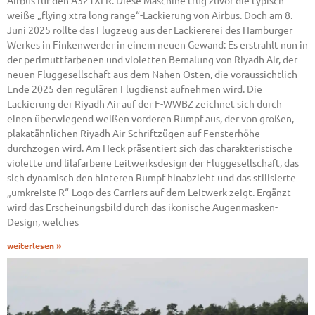
Airbus für den A321XLR. Diese Maschine trug zuvor die typisch
weiße „flying xtra long range“-Lackierung von Airbus. Doch am 8.
Juni 2025 rollte das Flugzeug aus der Lackiererei des Hamburger
Werkes in Finkenwerder in einem neuen Gewand: Es erstrahlt nun in
der perlmuttfarbenen und violetten Bemalung von Riyadh Air, der
neuen Fluggesellschaft aus dem Nahen Osten, die voraussichtlich
Ende 2025 den regulären Flugdienst aufnehmen wird. Die
Lackierung der Riyadh Air auf der F-WWBZ zeichnet sich durch
einen überwiegend weißen vorderen Rumpf aus, der von großen,
plakatähnlichen Riyadh Air-Schriftzügen auf Fensterhöhe
durchzogen wird. Am Heck präsentiert sich das charakteristische
violette und lilafarbene Leitwerksdesign der Fluggesellschaft, das
sich dynamisch den hinteren Rumpf hinabzieht und das stilisierte
„umkreiste R“-Logo des Carriers auf dem Leitwerk zeigt. Ergänzt
wird das Erscheinungsbild durch das ikonische Augenmasken-
Design, welches
weiterlesen »