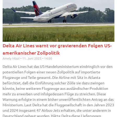
Delta Air Lines warnt vor gravierenden Folgen US-
amerikanischer Zollpolitik
Amely Mizzi
11. Juni 2025
14:00
Delta Air Lines hat das US-Handelsministerium eindringlich vor den
potentiellen Folgen einer neuen Zollpolitik auf importierte
Flugzeuge und Teile gewarnt. Die Airline mit Sitz in Atlanta
befürchtet, daß die Einführung solcher Zölle sie dazu zwingen
könnte, keine weiteren Flugzeuge aus ausländischer Produktion
mehr zu erwerben und infolgedessen Flüge zu streichen. Diese
Warnung erfolgte in einem bisher unveröffentlichten Antrag an das
Ministerium. Laut Delta hat die Fluggesellschaft in den Jahren 2023
und 2024 insgesamt 47 Airbus-Jets erhalten, die unter anderem in
Deutschland gebaut wurden. Hätte Delta diese Lieferungen