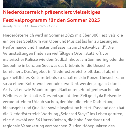
Niederösterreich präsentiert vielseitiges
Festivalprogramm für den Sommer 2025
Amely Mizzi
11. Juni 2025
12:09
Niederösterreich wird im Sommer 2025 mit über 300 Festivals, die
ein breites Spektrum von Oper und Musical bis hin zu Lesungen,
Performance und Theater umfassen, zum „Festival-Land“. Die
Veranstaltungen finden an vielfältigen Orten statt, oft vor
malerischer Kulisse wie dem Südbahnhotel am Semmering oder der
Seebühne in Lunz am See, was das Erlebnis für die Besucher
bereichert. Das Angebot in Niederösterreich zielt darauf ab, ein
ganzheitliches Kulturerlebnis zu schaffen. Ein Konzertbesuch kann
so zu einem Kulturwochenende erweitert werden, ergänzt durch
Aktivitäten wie Wanderungen, Radtouren, Heurigenbesuche oder
Wellnessaufenthalte. Dies entspricht dem Zeitgeist, da Reisende
vermehrt einen Urlaub suchen, der über die reine Darbietung
hinausgeht und Qualität sowie Inspiration bietet. Passend dazu hat
die Niederösterreich Werbung „Selected Stays“ ins Leben gerufen,
eine Auswahl von 56 Unterkünften, die hohe Standards und
regionale Verankerung versprechen. Zu den Höhepunkten des