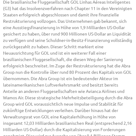
Die brasilianische Fluggesellschaft GOL Linhas Aéreas Inteligentes
(G3) hat das Insolvenzverfahren nach Chapter 11 in den Vereinigten
Staaten erfolgreich abgeschlossen und damit ihre finanzielle
Restrukturierung vollzogen. Das Unternehmen gab bekannt, sich
eine Ausstiegsfinanzierung in Höhe von 1,9 Milliarden US-Dollar
gesichert zu haben, über rund 900 Millionen US-Dollar an Liquidität
zu verfügen und seine Schuldner-in-Besitz-Finanzierung vollständig
zurückgezahlt zu haben. Dieser Schritt markiert eine
Neuausrichtung für GOL und ist ein weiterer Fall einer
brasilianischen Fluggesellschaft, die diesen Weg der Sanierung
erfolgreich beschreitet. Im Zuge der Restrukturierung hat die Abra
Group nun die Kontrolle über rund 80 Prozent des Kapitals von GOL
übernommen. Die Abra Group ist ein bedeutender Akteur im
lateinamerikanischen Luftverkehrsmarkt und besitzt bereits
Anteile an anderen Fluggesellschaften wie Avianca Airlines und
Wamos Air. Diese strategische Mehrheitsbeteiligung durch die Abra
Group wird GOL voraussichtlich neue Impulse und Stabilität für
zukünftige Entwicklungen verleihen. Darüber hinaus hat der
Verwaltungsrat von GOL eine Kapitalerhöhung in Höhe von
insgesamt 12,03 Milliarden brasilianischen Real (entsprechend 2,16
Milliarden US-Dollar) durch die Kapitalisierung von Forderungen
genehmigt. Dies wird zur Ausgabe von über 9,1 Billionen Stamm-